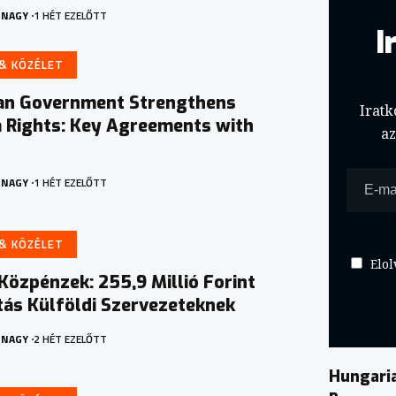
 NAGY
1 HÉT EZELŐTT
I
 & KÖZÉLET
an Government Strengthens
Iratk
a Rights: Key Agreements with
a
 NAGY
1 HÉT EZELŐTT
 & KÖZÉLET
Elol
özpénzek: 255,9 Millió Forint
ás Külföldi Szervezeteknek
 NAGY
2 HÉT EZELŐTT
Hungari