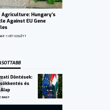
Agriculture: Hungary’s
tle Against EU Gene
ules
AGY
1 HÉT EZELŐTT
ASOTTABB
zati Döntések:
csökkentés és
 Alap
E NAGY