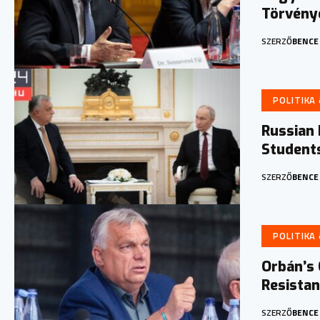
Törvény
SZERZŐ
BENCE
POLITIKA
Russian 
Students
SZERZŐ
BENCE
POLITIKA
Orbán’s 
Resista
SZERZŐ
BENCE