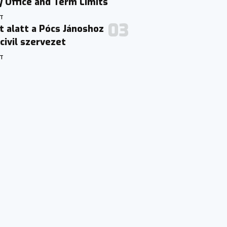
 Office and Term Limits
TT
t alatt a Pócs Jánoshoz
civil szervezet
TT