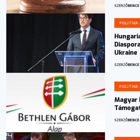
SZERZŐ
BENCE
POLITIKA
Hungari
Diaspor
Ukraine
SZERZŐ
BENCE
POLITIKA
Magyar K
Támogat
SZERZŐ
BENCE