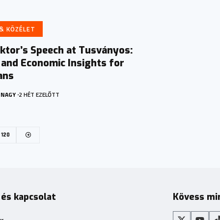
 & KÖZÉLET
ktor’s Speech at Tusványos:
l and Economic Insights for
ans
 NAGY
2 HÉT EZELŐTT
120
 és kapcsolat
Kövess mi