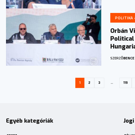
POLITIKA
Orbán Vi
Politica
Hungari
SZERZŐ
BENCE
1
2
3
…
119
Egyéb kategóriák
Jogi