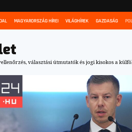
DAL
MAGYARORSZÁG HÍREI
VILÁGHÍREK
GAZDASÁG
POL
let
yellenőrzés, választási útmutatók és jogi kisokos a kül