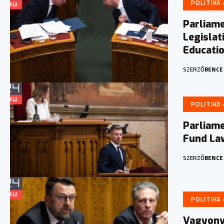
POLITIKA
Parliam
Legislat
Educati
SZERZŐ
BENCE
POLITIKA
Parliame
Fund La
SZERZŐ
BENCE
POLITIKA
Vagyonvé