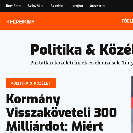
Románia
Szlovákia
Szerbia
Ukrajna
Ausztria
FŐOL
Politika & Közé
Pártatlan közéleti hírek és elemzések. Tén
POLITIKA & KÖZÉLET
Kormány
Visszaköveteli 300
Milliárdot: Miért