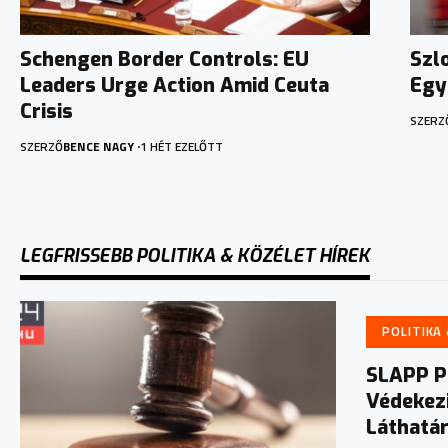
Schengen Border Controls: EU
Szl
Leaders Urge Action Amid Ceuta
Egy
Crisis
SZERZ
SZERZŐ
BENCE NAGY
1 HÉT EZELŐTT
LEGFRISSEBB POLITIKA & KÖZÉLET HÍREK
POLITIKA
SLAPP P
Védekezi
Láthatá