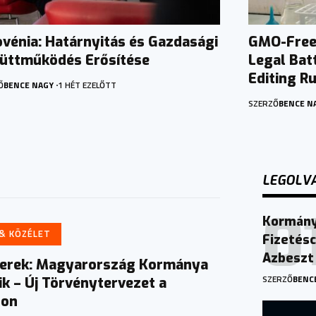
ovénia: Határnyitás és Gazdasági
GMO-Free 
üttműködés Erősítése
Legal Bat
Editing R
Ő
BENCE NAGY
1 HÉT EZELŐTT
SZERZŐ
BENCE N
LEGOLV
Kormány
 & KÖZÉLET
Fizetés
Azbeszt
erek: Magyarország Kormánya
SZERZŐ
BENC
k – Új Törvénytervezet a
ron