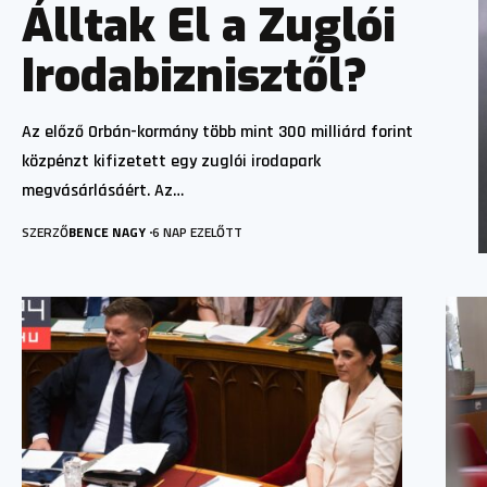
Álltak El a Zuglói
Irodabiznisztől?
Az előző Orbán-kormány több mint 300 milliárd forint
közpénzt kifizetett egy zuglói irodapark
megvásárlásáért. Az…
SZERZŐ
BENCE NAGY
6 NAP EZELŐTT