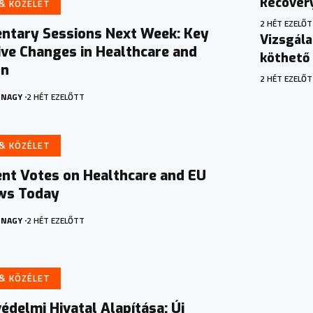
Recovery
 & KÖZÉLET
2 HÉT EZELŐ
entary Sessions Next Week: Key
Vizsgála
ive Changes in Healthcare and
köthető 
on
2 HÉT EZELŐ
 NAGY
2 HÉT EZELŐTT
 & KÖZÉLET
nt Votes on Healthcare and EU
ws Today
 NAGY
2 HÉT EZELŐTT
 & KÖZÉLET
delmi Hivatal Alapítása: Új