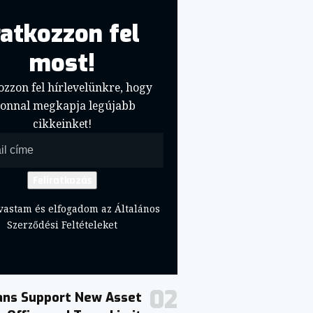
ratkozzon fel
most!
ozzon fel hírlevelünkre, hogy
zonnal megkapja legújabb
cikkeinket!
vastam és elfogadom az Általános
Szerződési Feltételeket
ans Support New Asset