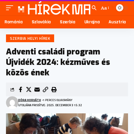
Aa
Románia
Szlovákia
Szerbia
Ukrajna
Ausztria
SZERBIA HELYI HÍREK
Adventi családi program
Újvidék 2024: kézműves és
közös ének
DÓRA HORVÁTH
1 PERCES OLVASMÁNY
UTOLJÁRA FRISSÍTVE: 2025. DECEMBER 3 15:32