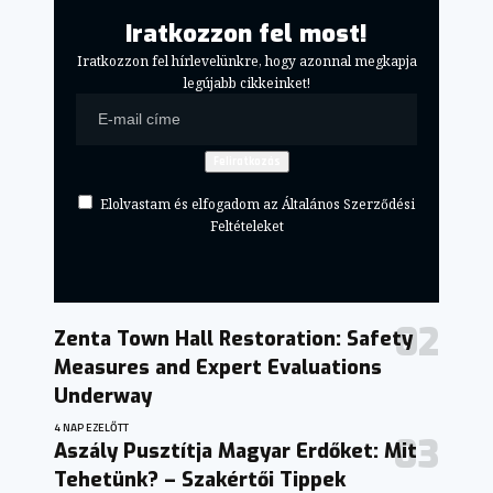
Iratkozzon fel most!
Iratkozzon fel hírlevelünkre, hogy azonnal megkapja
legújabb cikkeinket!
Elolvastam és elfogadom az Általános Szerződési
Feltételeket
Zenta Town Hall Restoration: Safety
Measures and Expert Evaluations
Underway
4 NAP EZELŐTT
Aszály Pusztítja Magyar Erdőket: Mit
Tehetünk? – Szakértői Tippek