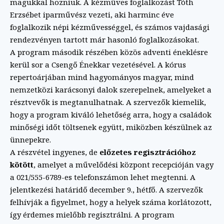
magukkal hozniuk. A kézműves foglalkozást Tóth
Erzsébet iparművész vezeti, aki harminc éve
foglalkozik népi kézművességgel, és számos vajdasági
rendezvényen tartott már hasonló foglalkozásokat.
A program második részében közös adventi éneklésre
kerül sor a Csengő Énekkar vezetésével. A kórus
repertoárjában mind hagyományos magyar, mind
nemzetközi karácsonyi dalok szerepelnek, amelyeket a
résztvevők is megtanulhatnak. A szervezők kiemelik,
hogy a program kiváló lehetőség arra, hogy a családok
minőségi időt töltsenek együtt, miközben készülnek az
ünnepekre.
A részvétel ingyenes, de
előzetes regisztrációhoz
kötött
, amelyet a művelődési központ recepcióján vagy
a 021/555-6789-es telefonszámon lehet megtenni. A
jelentkezési határidő december 9., hétfő. A szervezők
felhívják a figyelmet, hogy a helyek száma korlátozott,
így érdemes mielőbb regisztrálni. A program