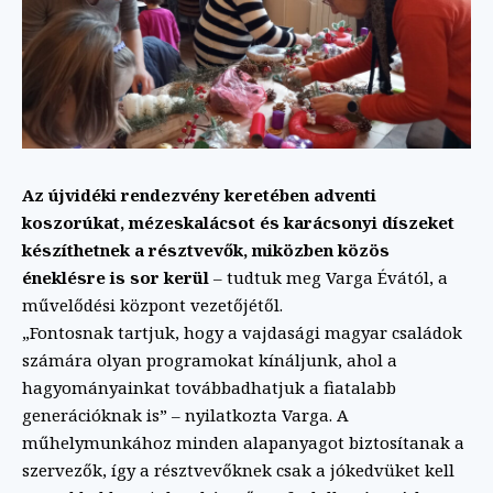
Az újvidéki rendezvény keretében adventi
koszorúkat, mézeskalácsot és karácsonyi díszeket
készíthetnek a résztvevők, miközben közös
éneklésre is sor kerül
– tudtuk meg Varga Évától, a
művelődési központ vezetőjétől.
„Fontosnak tartjuk, hogy a vajdasági magyar családok
számára olyan programokat kínáljunk, ahol a
hagyományainkat továbbadhatjuk a fiatalabb
generációknak is” – nyilatkozta Varga. A
műhelymunkához minden alapanyagot biztosítanak a
szervezők, így a résztvevőknek csak a jókedvüket kell