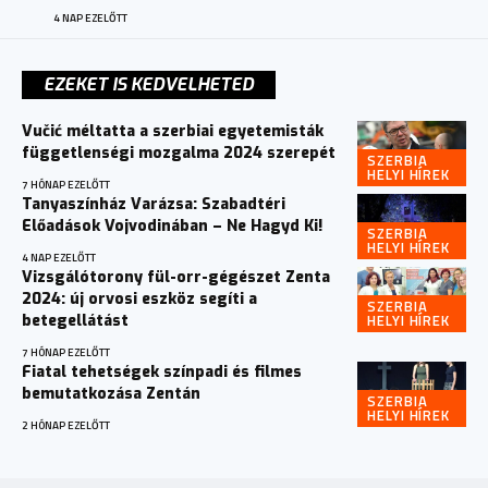
4 NAP EZELŐTT
EZEKET IS KEDVELHETED
Vučić méltatta a szerbiai egyetemisták
függetlenségi mozgalma 2024 szerepét
SZERBIA
HELYI HÍREK
7 HÓNAP EZELŐTT
Tanyaszínház Varázsa: Szabadtéri
Előadások Vojvodinában – Ne Hagyd Ki!
SZERBIA
HELYI HÍREK
4 NAP EZELŐTT
Vizsgálótorony fül-orr-gégészet Zenta
2024: új orvosi eszköz segíti a
SZERBIA
HELYI HÍREK
betegellátást
7 HÓNAP EZELŐTT
Fiatal tehetségek színpadi és filmes
bemutatkozása Zentán
SZERBIA
HELYI HÍREK
2 HÓNAP EZELŐTT