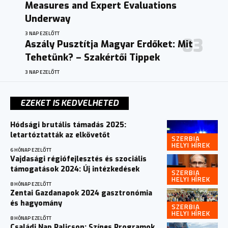
Measures and Expert Evaluations
Underway
3 NAP EZELŐTT
Aszály Pusztítja Magyar Erdőket: Mit
Tehetünk? – Szakértői Tippek
3 NAP EZELŐTT
EZEKET IS KEDVELHETED
Hódsági brutális támadás 2025:
letartóztatták az elkövetőt
SZERBIA
HELYI HÍREK
6 HÓNAP EZELŐTT
Vajdasági régiófejlesztés és szociális
támogatások 2024: Új intézkedések
SZERBIA
HELYI HÍREK
8 HÓNAP EZELŐTT
Zentai Gazdanapok 2024 gasztronómia
és hagyomány
SZERBIA
HELYI HÍREK
8 HÓNAP EZELŐTT
Családi Nap Palicson: Színes Programok