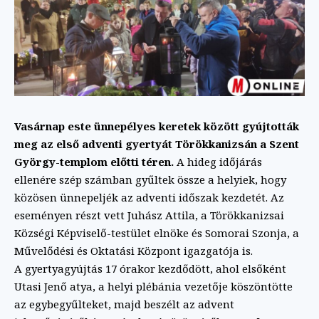
Vasárnap este ünnepélyes keretek között gyújtották
meg az első adventi gyertyát Törökkanizsán a Szent
György-templom előtti téren.
A hideg időjárás
ellenére szép számban gyűltek össze a helyiek, hogy
közösen ünnepeljék az adventi időszak kezdetét. Az
eseményen részt vett Juhász Attila, a Törökkanizsai
Községi Képviselő-testület elnöke és Somorai Szonja, a
Művelődési és Oktatási Központ igazgatója is.
A gyertyagyújtás 17 órakor kezdődött, ahol elsőként
Utasi Jenő atya, a helyi plébánia vezetője köszöntötte
az egybegyűlteket, majd beszélt az advent