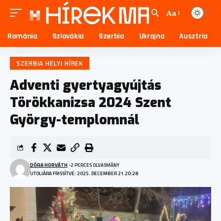
Aa
Románia
Szlovákia
Szerbia
Ukrajna
Ausztria
SZERBIA HELYI HÍREK
Adventi gyertyagyújtás
Törökkanizsa 2024 Szent
György-templomnál
DÓRA HORVÁTH
2 PERCES OLVASMÁNY
UTOLJÁRA FRISSÍTVE: 2025. DECEMBER 21 20:28