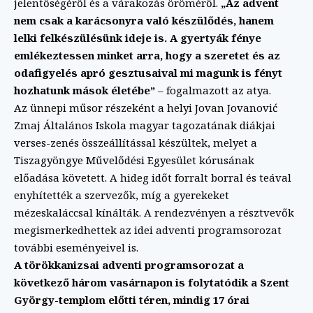
jelentőségéről és a várakozás öröméről.
„Az advent
nem csak a karácsonyra való készülődés, hanem
lelki felkészülésünk ideje is. A gyertyák fénye
emlékeztessen minket arra, hogy a szeretet és az
odafigyelés apró gesztusaival mi magunk is fényt
hozhatunk mások életébe”
– fogalmazott az atya.
Az ünnepi műsor részeként a helyi Jovan Jovanović
Zmaj Általános Iskola magyar tagozatának diákjai
verses-zenés összeállítással készültek, melyet a
Tiszagyöngye Művelődési Egyesület kórusának
előadása követett. A hideg időt forralt borral és teával
enyhítették a szervezők, míg a gyerekeket
mézeskaláccsal kínálták. A rendezvényen a résztvevők
megismerkedhettek az idei adventi programsorozat
további eseményeivel is.
A törökkanizsai adventi programsorozat a
következő három vasárnapon is folytatódik a Szent
György-templom előtti téren, mindig 17 órai