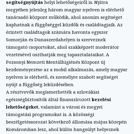
segítségnyújtás
helyi lehetőségeiről is. Nyitra
megyében jelenleg három magyar nyelven is elérhető
tanácsadó központ működik, ahol anonim segítséget
kaphatnak a függőséggel küzdők és családtagjaik. Az
érintett családtagok számára havonta egyszer
Somorján és Dunaszerdahelyen is szerveznek
támogató csoportokat, ahol szakképzett moderátor
vezetésével oszthatják meg tapasztalataikat. A
Pozsonyi Nemzeti Mentálhigiénés Központ új
kezdeményezése az a mobil alkalmazás, amely magyar
nyelven is elérhető, és személyre szabott segítséget
nyújt a függőség leküzdésében.
A résztvevők megismerhették a szlovákiai
egészségbiztosítók által finanszírozott
kezelési
lehetőségeket
, valamint a városi és megyei
támogatási programokat is. A közösségi
beszélgetéssorozat következő állomása május közepén
Komáromban lesz, ahol külön hangsúlyt helyeznek