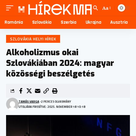
Aa
Románia
Szlovákia
Szerbia
Ukrajna
Ausztria
SZLOVÁKIA HELYI HÍREK
Alkoholizmus okai
Szlovákiában 2024: magyar
közösségi beszélgetés
TAMÁS VARGA
2 PERCES OLVASMÁNY
UTOLJÁRA FRISSÍTVE: 2025. NOVEMBER 18 10:18