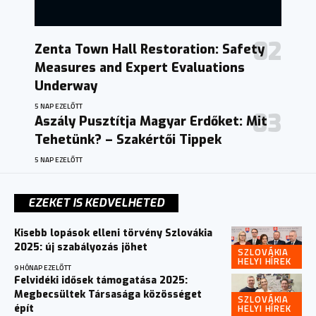
Zenta Town Hall Restoration: Safety
Measures and Expert Evaluations
Underway
5 NAP EZELŐTT
Aszály Pusztítja Magyar Erdőket: Mit
Tehetünk? – Szakértői Tippek
5 NAP EZELŐTT
EZEKET IS KEDVELHETED
Kisebb lopások elleni törvény Szlovákia
2025: új szabályozás jöhet
SZLOVÁKIA
HELYI HÍREK
9 HÓNAP EZELŐTT
Felvidéki idősek támogatása 2025:
Megbecsültek Társasága közösséget
SZLOVÁKIA
HELYI HÍREK
épít