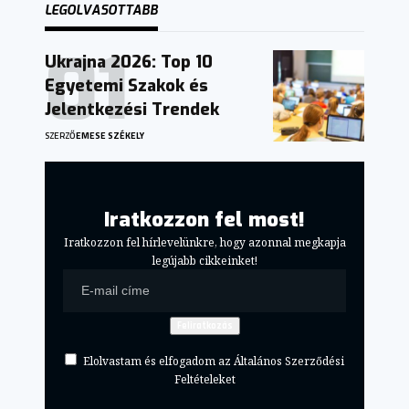
LEGOLVASOTTABB
Ukrajna 2026: Top 10
Egyetemi Szakok és
Jelentkezési Trendek
SZERZŐ
EMESE SZÉKELY
Iratkozzon fel most!
Iratkozzon fel hírlevelünkre, hogy azonnal megkapja
legújabb cikkeinket!
Elolvastam és elfogadom az Általános Szerződési
Feltételeket