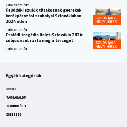
7 HÓNAP EZELŐTT
Felvidéki szülők tiltakoznak gyerekek
kerékpározási szabályai Szlovákiában
SZLOVÁKIA
HELYI HÍREK
2024 ellen
9 HÓNAP EZELŐTT
Családi tragédia Kelet-Szlovákia 2024:
súlyos eset rázta meg a térséget
SZLOVÁKIA
HELYI HÍREK
9 HÓNAP EZELŐTT
Egyéb kategóriák
SPORT
TÁRSADALOM
TECHNOLÓGIA
EGÉSZSÉG