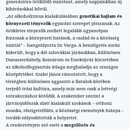
generációra öröklődő mintázat, amely napjainkban új
kihívásokkal bővül.
„Az alkoholizmus kialakulásában
genetikai hajlam és
környezeti tényezők
egyaránt szerepet játszanak. Az
örökletes tényezők mellett legalább ugyanolyan
fontosak a környezeti hatások, a család és a közösség
mintái” – hangsúlyozta Dr. Varga. A beszélgetés során
kiderült, hogy a dél-szlovákiai járásokban, különösen
Dunaszerdahely, Komárom és Érsekújvár körzetében
az alkoholfogyasztás átlaga meghaladja az országos
középértéket. Szabó János rámutatott, hogy a
térségben különösen aggasztó a fiatalok körében
terjedő ivási kultúra, amely már nem csak a hétvégi
szórakozáshoz kötődik. A szakember szerint a
járványidőszak alatt kialakult szokások – otthoni
munka, elszigetelődés, a közösségi események hiánya –
tovább súlyosbították a helyzetet.
A rendezvényen szó esett a
megelőzés és