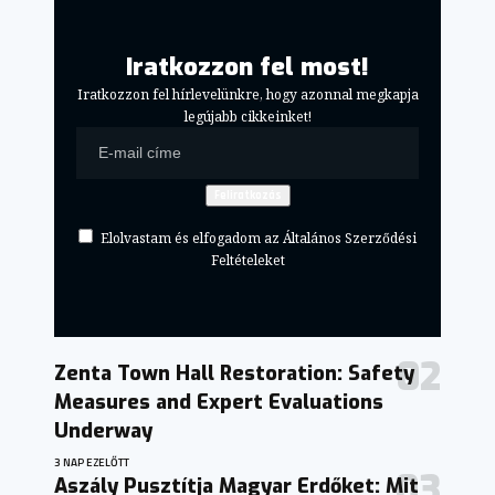
Iratkozzon fel most!
Iratkozzon fel hírlevelünkre, hogy azonnal megkapja
legújabb cikkeinket!
Elolvastam és elfogadom az Általános Szerződési
Feltételeket
Zenta Town Hall Restoration: Safety
Measures and Expert Evaluations
Underway
3 NAP EZELŐTT
Aszály Pusztítja Magyar Erdőket: Mit