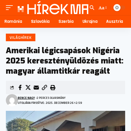
Aa
Románia
Szlovákia
Szerbia
Ukrajna
Ausztria
VILÁGHÍREK
Amerikai légicsapások Nigéria
2025 keresztényüldözés miatt:
magyar államtitkár reagált
BENCE NAGY
2 PERCES OLVASMÁNY
UTOLJÁRA FRISSÍTVE: 2025. DECEMBER 26 12:59