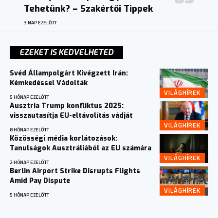
Tehetünk? – Szakértői Tippek
3 NAP EZELŐTT
EZEKET IS KEDVELHETED
Svéd Állampolgárt Kivégzett Irán:
Kémkedéssel Vádolták
VILÁGHÍREK
5 HÓNAP EZELŐTT
Ausztria Trump konfliktus 2025:
visszautasítja EU-eltávolítás vádját
VILÁGHÍREK
8 HÓNAP EZELŐTT
Közösségi média korlátozások:
Tanulságok Ausztráliából az EU számára
VILÁGHÍREK
2 HÓNAP EZELŐTT
Berlin Airport Strike Disrupts Flights
Amid Pay Dispute
VILÁGHÍREK
5 HÓNAP EZELŐTT