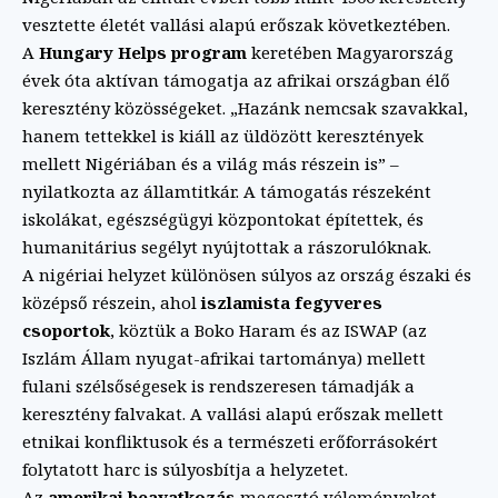
vesztette életét vallási alapú erőszak következtében.
A
Hungary Helps program
keretében Magyarország
évek óta aktívan támogatja az afrikai országban élő
keresztény közösségeket. „Hazánk nemcsak szavakkal,
hanem tettekkel is kiáll az üldözött keresztények
mellett Nigériában és a világ más részein is” –
nyilatkozta az államtitkár. A támogatás részeként
iskolákat, egészségügyi központokat építettek, és
humanitárius segélyt nyújtottak a rászorulóknak.
A nigériai helyzet különösen súlyos az ország északi és
középső részein, ahol
iszlamista fegyveres
csoportok
, köztük a Boko Haram és az ISWAP (az
Iszlám Állam nyugat-afrikai tartománya) mellett
fulani szélsőségesek is rendszeresen támadják a
keresztény falvakat. A vallási alapú erőszak mellett
etnikai konfliktusok és a természeti erőforrásokért
folytatott harc is súlyosbítja a helyzetet.
Az
amerikai beavatkozás
megosztó véleményeket