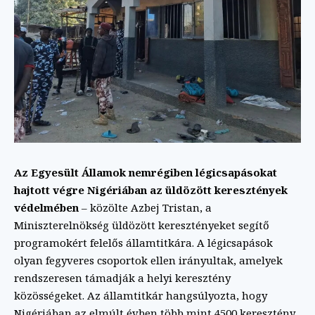
Az Egyesült Államok nemrégiben légicsapásokat
hajtott végre Nigériában az üldözött keresztények
védelmében
– közölte Azbej Tristan, a
Miniszterelnökség üldözött keresztényeket segítő
programokért felelős államtitkára. A légicsapások
olyan fegyveres csoportok ellen irányultak, amelyek
rendszeresen támadják a helyi keresztény
közösségeket. Az államtitkár hangsúlyozta, hogy
Nigériában az elmúlt évben több mint 4500 keresztény