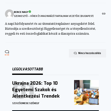
BENCE NAGY
SZERKESZTŐ – HÍREK ÉS MAGYARÁZÓ TARTALMAK VEZETŐJE (BUDAPEST)
A napi hírfolyamért és az útmutató/explainer anyagokért felel.
Biztosítja a szerkesztőségi függetlenséget és a tényellenőrzést,
reggeli és esti összefoglalókat készít a diaszpóra számára.
Nincs hozzászólás
LEGOLVASOTTABB
Ukrajna 2026: Top 10
Egyetemi Szakok és
Jelentkezési Trendek
SZERZŐ
EMESE SZÉKELY