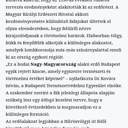
tervezés eredményeként alakították ki az erdőrészt. A
Magyar Királyi Erdészeti Hivatal akkori
kezdeményezésére különböző fafajokat ültettek el
olyan elrendezésben, hogy felülről nézve
kirajzolódjanak a történelmi határok. Elsősorban tölgy,
bükk és fenyőfélék alkotják a különleges alakzatot,
amelyek lombkoronája más-más színárnyalattal emeli
ki az ország egykori régióit.
„Ez a budai
Nagy-Magyarország
alakú erdő Budapest
egyik rejtett kincse, amely egyszerre természeti és
történelmi értéket képvisel” – nyilatkozta Dr. Kovács
István, a Budapesti Természetvédelmi Egyesület elnöke.
A szakember szerint a fák jelenlegi állapota alapján
szükség lesz egy átfogó kezelési tervre, hogy a
következő évtizedekben is megmaradjon ez a
különleges formáció.
Az erdőalakzat legjobban a Hűvösvölgyi út felől