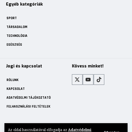
Egyéb kategóriák
SPORT
TÁRSADALOM
TECHNOLÓGIA
EGÉSZSÉG
Jogi és kapcsolat
Kövess minket!
RÓLUNK
KAPCSOLAT
ADATVÉDELMI TÁJÉKOZTATÓ
FELHASZNÁLÁSI FELTÉTELEK
Az oldal használatával elfogadja az
Adatvédelmi