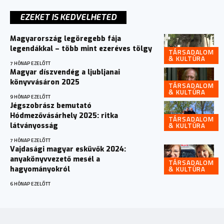
EZEKET IS KEDVELHETED
Magyarország legöregebb fája
legendákkal – több mint ezeréves tölgy
TÁRSADALOM
& KULTÚRA
7 HÓNAP EZELŐTT
Magyar díszvendég a ljubljanai
könyvvásáron 2025
TÁRSADALOM
& KULTÚRA
9 HÓNAP EZELŐTT
Jégszobrász bemutató
Hódmezővásárhely 2025: ritka
TÁRSADALOM
& KULTÚRA
látványosság
7 HÓNAP EZELŐTT
Vajdasági magyar esküvők 2024:
anyakönyvvezető mesél a
TÁRSADALOM
& KULTÚRA
hagyományokról
6 HÓNAP EZELŐTT