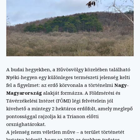
A budai hegyekben, a Hűvösvölgy közelében található
Nyéki-hegyen egy különleges természeti jelenség kelti
fel a figyelmet: az erdő körvonala a történelmi
Nagy-
Magyarország
alakját formázza. A Földmérési és
Távérzékelési Intézet (FÖMI) légi felvételein jól
kivehető a mintegy 2 hektáros erdőfolt, amely meglepő
pontossággal rajzolja ki a Trianon előtti
országhatárokat.
A jelenség nem véletlen műve – a terület történetét
kutatva kiderül, hogy az 1930-as években tudatos