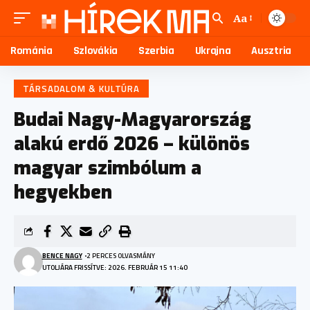
Aa
Románia
Szlovákia
Szerbia
Ukrajna
Ausztria
TÁRSADALOM & KULTÚRA
Budai Nagy-Magyarország
alakú erdő 2026 – különös
magyar szimbólum a
hegyekben
BENCE NAGY
2 PERCES OLVASMÁNY
UTOLJÁRA FRISSÍTVE: 2026. FEBRUÁR 15 11:40