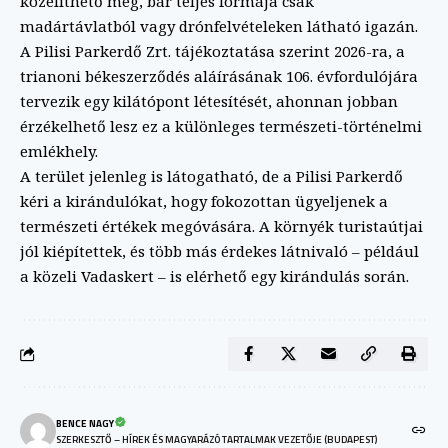
közelíthető meg, bár teljes formája csak
madártávlatból vagy drónfelvételeken látható igazán.
A Pilisi Parkerdő Zrt. tájékoztatása szerint 2026-ra, a
trianoni békeszerződés aláírásának 106. évfordulójára
tervezik egy kilátópont létesítését, ahonnan jobban
érzékelhető lesz ez a különleges természeti-történelmi
emlékhely.
A terület jelenleg is látogatható, de a Pilisi Parkerdő
kéri a kirándulókat, hogy fokozottan ügyeljenek a
természeti értékek megóvására. A környék turistaútjai
jól kiépítettek, és több más érdekes látnivaló – például
a közeli Vadaskert – is elérhető egy kirándulás során.
BENCE NAGY
SZERKESZTŐ – HÍREK ÉS MAGYARÁZÓ TARTALMAK VEZETŐJE (BUDAPEST)