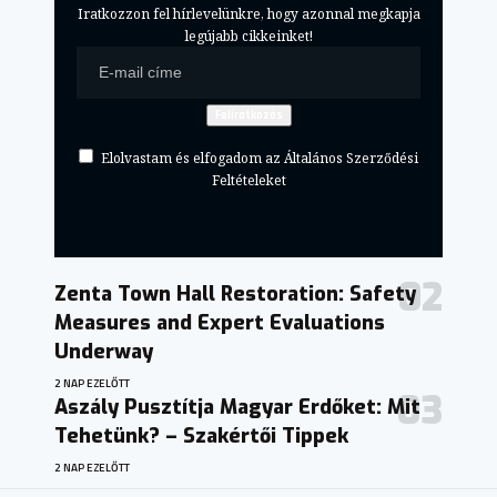
Iratkozzon fel hírlevelünkre, hogy azonnal megkapja
legújabb cikkeinket!
Elolvastam és elfogadom az Általános Szerződési
Feltételeket
Zenta Town Hall Restoration: Safety
Measures and Expert Evaluations
Underway
2 NAP EZELŐTT
Aszály Pusztítja Magyar Erdőket: Mit
Tehetünk? – Szakértői Tippek
2 NAP EZELŐTT