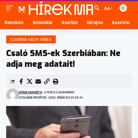
Aa
Románia
Szlovákia
Szerbia
Ukrajna
Ausztria
SZERBIA HELYI HÍREK
Csaló SMS-ek Szerbiában: Ne
adja meg adatait!
DÓRA HORVÁTH
2 PERCES OLVASMÁNY
UTOLJÁRA FRISSÍTVE: 2026. MÁRCIUS 25 02:01