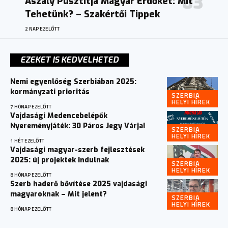
Aszály Pusztítja Magyar Erdőket: Mit
Tehetünk? – Szakértői Tippek
2 NAP EZELŐTT
EZEKET IS KEDVELHETED
Nemi egyenlőség Szerbiában 2025:
kormányzati prioritás
SZERBIA
HELYI HÍREK
7 HÓNAP EZELŐTT
Vajdasági Medencebelépők
Nyereményjáték: 30 Páros Jegy Várja!
SZERBIA
HELYI HÍREK
1 HÉT EZELŐTT
Vajdasági magyar-szerb fejlesztések
2025: új projektek indulnak
SZERBIA
HELYI HÍREK
8 HÓNAP EZELŐTT
Szerb haderő bővítése 2025 vajdasági
magyaroknak – Mit jelent?
SZERBIA
HELYI HÍREK
8 HÓNAP EZELŐTT