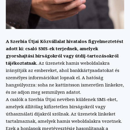
A Szerbia Útjai Közvállalat hivatalos figyelmeztetést
adott ki: csaló SMS-ek terjednek, amelyek
gyorshajtási bírságokról vagy útdíj-tartozásokról
tájékoztatnak.
Az üzenetek hamis weboldalakra
irányítják az embereket, ahol bankkártyaadatokat és
személyes információkat lopnak el. A hatóság
hangsúlyozza: soha ne kattintsson ismeretlen linkekre,
és ne adjon meg semmilyen adatot.
A csalók a Szerbia Útjai nevében küldenek SMS-eket,
amelyek állítólag kifizetetlen bírságokról vagy
úthasználati díjakról szólnak. Az üzenetek linkeket
tartalmaznak, amelyek hamis weboldalakra vezetnek.
Ezek a honlapok megtévesztésig hasonlítanak a