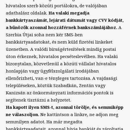
hivatalos szerb közúti portálokra, de valójában
adathalász oldalak.
Ha valaki megadja
bankkártyaszámát, lejárati dátumát vagy CVV kódját,
a bűnözők azonnal hozzáférnek bankszámlájához.
A
Szerbia Útjai soha nem kér SMS-ben
bankkártyaadatokat, és nem küld fizetési linkeket
üzenetben. A valódi bírságértesítések mindig postai
úton érkeznek, hivatalos pecséteslevélben. Ha valaki
bizonytalan, közvetlenül a közúti vállalat hivatalos
honlapján vagy ügyfélszolgálati irodájában
ellenőrizheti, van-e tényleges tartozása. A vajdasági
településeken, köztük Szabadkán, Zentán vagy
Kanizsán az önkormányzati információs pontok is
segítenek tisztázni a helyzetet.
Ha kapott ilyen SMS-t, azonnal törölje, és semmiképp
ne válaszoljon.
Ne kattintson a linkre, ne adjon meg
semmilyen adatot. Ha már megadta
bankkártyaadatait, azonnal hívja bankját és zároltatja