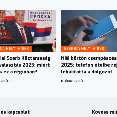
IA HELYI HÍREK
SZERBIA HELYI HÍREK
iai Szerb Köztársaság
Niši börtön csempészés
választás 2025: miért
2025: telefon ételbe re
s ez a régióban?
lebuktatta a dolgozót
EZELŐTT
8 HÓNAP EZELŐTT
 és kapcsolat
Kövess mi