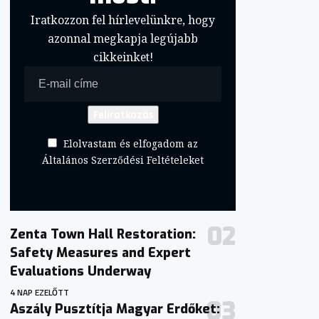
Iratkozzon fel hírlevelünkre, hogy
azonnal megkapja legújabb
cikkeinket!
Elolvastam és elfogadom az
Általános Szerződési Feltételeket
Zenta Town Hall Restoration:
Safety Measures and Expert
Evaluations Underway
4 NAP EZELŐTT
Aszály Pusztítja Magyar Erdőket: