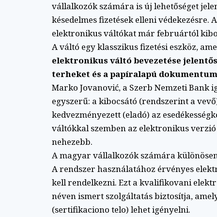
vállalkozók számára is új lehetőséget jel
késedelmes fizetések elleni védekezésre. A
elektronikus váltókat már februártól kibo
A váltó egy klasszikus fizetési eszköz, am
elektronikus váltó bevezetése jelentő
terheket és a papíralapú dokumentumo
Marko Jovanović, a Szerb Nemzeti Bank i
egyszerű: a kibocsátó (rendszerint a vevő) 
kedvezményezett (eladó) az esedékesség
váltókkal szemben az elektronikus verzió n
nehezebb.
A magyar vállalkozók számára különösen 
A rendszer használatához érvényes elektr
kell rendelkezni. Ezt a kvalifikovani elekt
néven ismert szolgáltatás biztosítja, amel
(sertifikaciono telo) lehet igényelni.