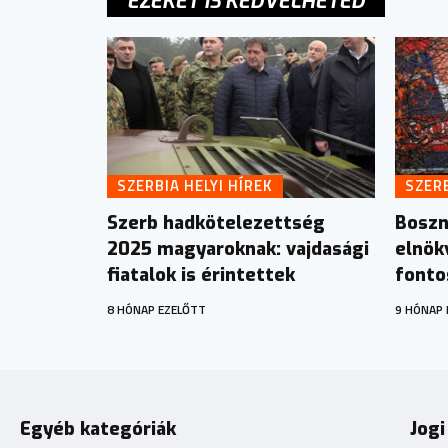
EZEKET IS KEDVELHETED
SZERBIA HELYI HÍREK
SZERB
Szerb hadkötelezettség
Boszn
2025 magyaroknak: vajdasági
elnök
fiatalok is érintettek
fonto
8 HÓNAP EZELŐTT
9 HÓNAP 
Egyéb kategóriák
Jogi