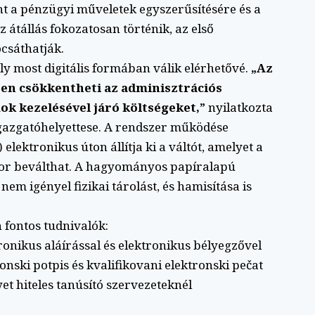
ent a pénzügyi műveletek egyszerűsítésére és a
z átállás fokozatosan történik, az első
csáthatják.
ely most digitális formában válik elérhetővé.
„Az
sen csökkentheti az adminisztrációs
k kezelésével járó költségeket,”
nyilatkozta
gazgatóhelyettese. A rendszer működése
elektronikus úton állítja ki a váltót, amelyet a
kor beválthat. A hagyományos papíralapú
em igényel fizikai tárolást, és hamisítása is
fontos tudnivalók:
onikus aláírással és elektronikus bélyegzővel
ronski potpis és kvalifikovani elektronski pečat
yet hiteles tanúsító szervezeteknél