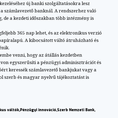
kezeléséhez új banki szolgáltatásokra lesz
 a számlavezető banknál. A rendszerhez való
, de a kezdeti időszakban több intézmény is
gfeljebb 365 nap lehet, és az elektronikus verzió
papíralapú. A kibocsátott váltó átruházható és
énik.
embe venni, hogy az átállás kezdetben
ávon egyszerűsíti a pénzügyi adminisztrációt és
cióért keressék számlavezető bankjukat vagy a
l szerb és magyar nyelvű tájékoztatást is
kus váltók
Pénzügyi innováció
Szerb Nemzeti Bank