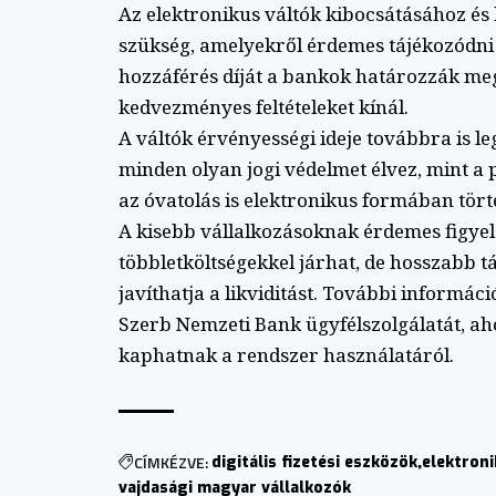
Az elektronikus váltók kibocsátásához és 
szükség, amelyekről érdemes tájékozódni
hozzáférés díját a bankok határozzák meg
kedvezményes feltételeket kínál.
A váltók érvényességi ideje továbbra is le
minden olyan jogi védelmet élvez, mint a 
az óvatolás is elektronikus formában tört
A kisebb vállalkozásoknak érdemes figyel
többletköltségekkel járhat, de hosszabb t
javíthatja a likviditást. További informá
Szerb Nemzeti Bank ügyfélszolgálatát, aho
kaphatnak a rendszer használatáról.
CÍMKÉZVE:
digitális fizetési eszközök
elektroni
vajdasági magyar vállalkozók