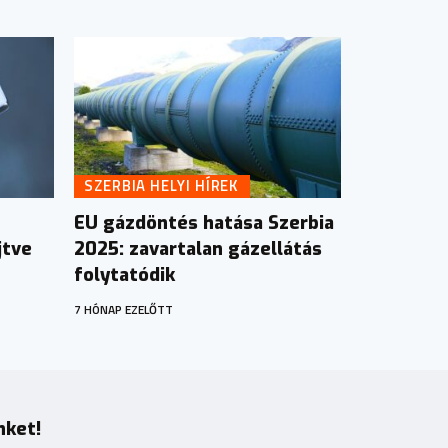
SZERBIA HELYI HÍREK
EU gázdöntés hatása Szerbia
jtve
2025: zavartalan gázellátás
folytatódik
7 HÓNAP EZELŐTT
nket!