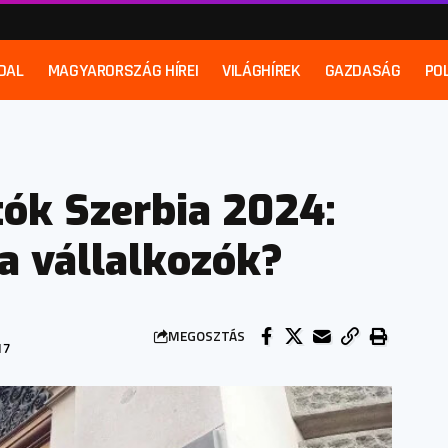
DAL
MAGYARORSZÁG HÍREI
VILÁGHÍREK
GAZDASÁG
POL
tók Szerbia 2024:
 a vállalkozók?
MEGOSZTÁS
17