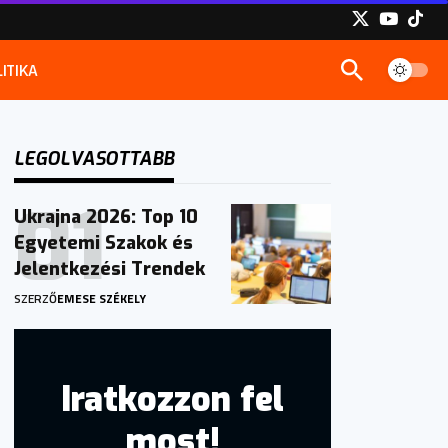
ITIKA
LEGOLVASOTTABB
Ukrajna 2026: Top 10
Egyetemi Szakok és
Jelentkezési Trendek
SZERZŐ
EMESE SZÉKELY
Iratkozzon fel
most!