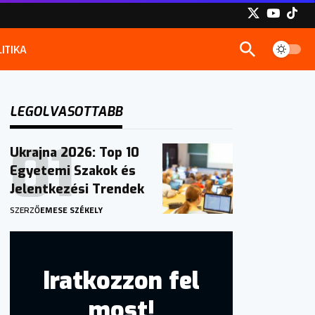
ITIKA
LEGOLVASOTTABB
Ukrajna 2026: Top 10
Egyetemi Szakok és
Jelentkezési Trendek
SZERZŐ
EMESE SZÉKELY
Iratkozzon fel
most!