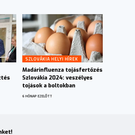
SZLOVÁKIA HELYI HÍREK
Madárinfluenza tojásfertőzés
ztés
Szlovákia 2024: veszélyes
tojások a boltokban
6 HÓNAP EZELŐTT
nket!