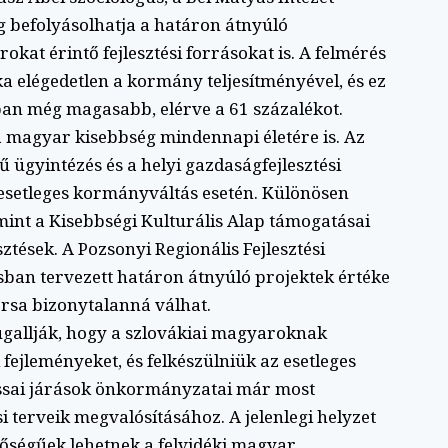
 befolyásolhatja a határon átnyúló
at érintő fejlesztési forrásokat is. A felmérés
ka elégedetlen a kormány teljesítményével, és ez
ban még magasabb, elérve a 61 százalékot.
 a magyar kisebbség mindennapi életére is. Az
 ügyintézés és a helyi gazdaságfejlesztési
esetleges kormányváltás esetén. Különösen
mint a Kisebbségi Kulturális Alap támogatásai
ztések. A Pozsonyi Regionális Fejlesztési
usban tervezett határon átnyúló projektek értéke
orsa bizonytalanná válhat.
gallják, hogy a szlovákiai magyaroknak
fejleményeket, és felkészülniük az esetleges
assai járások önkormányzatai már most
si terveik megvalósításához. A jelenlegi helyzet
őségűek lehetnek a felvidéki magyar