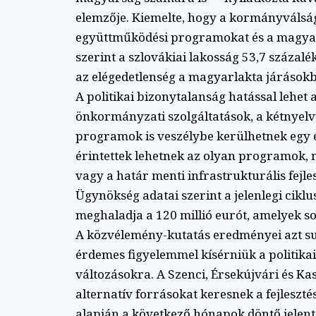
elemzője. Kiemelte, hogy a kormányválság
együttműködési programokat és a magyarok
szerint a szlovákiai lakosság 53,7 százalé
az elégedetlenség a magyarlakta járások
A politikai bizonytalanság hatással lehet
önkormányzati szolgáltatások, a kétnyelvű
programok is veszélybe kerülhetnek egy 
érintettek lehetnek az olyan programok, 
vagy a határ menti infrastrukturális fejles
Ügynökség adatai szerint a jelenlegi cikl
meghaladja a 120 millió eurót, amelyek s
A közvélemény-kutatás eredményei azt su
érdemes figyelemmel kísérniük a politikai 
változásokra. A Szenci, Érsekújvári és K
alternatív forrásokat keresnek a fejleszté
alapján a következő hónapok döntő jelent