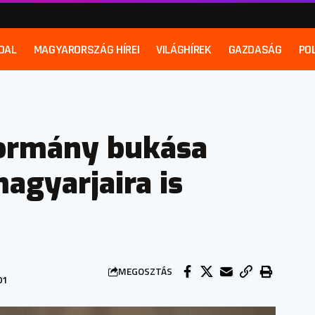
DAL
MAGYARORSZÁG HÍREI
VILÁGHÍREK
GAZDASÁG
POL
kormány bukása
agyarjaira is
MEGOSZTÁS
01