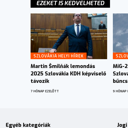
EZEKET IS KEDVELHETED
SZLOVÁKIA HELYI HÍREK
SZLOV
Martin Šmilňák lemondás
MiG-2
2025 Szlovákia KDH képviselő
Szlov
távozik
bűncs
7 HÓNAP EZELŐTT
9 HÓNAP 
Egyéb kategóriák
Jogi