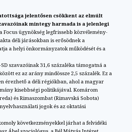
tottsága jelentősen csökkent az elmúlt
szavazóinak mintegy harmada is a jelenlegi
 a Focus ügynökség legfrissebb közvélemény-
akta déli járásokban is erősödnek a
tja a helyi önkormányzatok működését és a
s-SD szavazóinak 31,6 százaléka támogatná a
zött ez az arány mindössze 2,5 százalék. Ez a
sen érezhető a déli régiókban, ahol a magyar
ormány kisebbségi politikájával. Komárom
reda) és Rimaszombat (Rimavská Sobota)
yelvhasználati jogok és az oktatási
sa komoly következményekkel járhat a felvidéki
sz Ábel szociológus, a Bél Mátyás Intézet