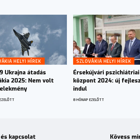
ÁKIA HELYI HÍREK
SZLOVÁKIA HELYI HÍREK
9 Ukrajna átadás
Érsekújvári pszichiátriai
ákia 2025: Nem volt
központ 2024: új fejles
elekmény
indul
EZELŐTT
8 HÓNAP EZELŐTT
 és kapcsolat
Kövess mi