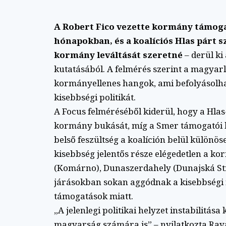
A Robert Fico vezette kormány támoga
hónapokban, és a koalíciós Hlas párt 
kormány leváltását szeretné
– derül ki
kutatásából. A felmérés szerint a magyarl
kormányellenes hangok, ami befolyásolha
kisebbségi politikát.
A Focus felméréséből kiderül, hogy a Hla
kormány bukását, míg a Smer támogatói kö
belső feszültség a koalíción belül különö
kisebbség jelentős része elégedetlen a k
(Komárno), Dunaszerdahely (Dunajská St
járásokban sokan aggódnak a kisebbségi n
támogatások miatt.
„A jelenlegi politikai helyzet instabilitá
magyarság számára is” – nyilatkozta Rava