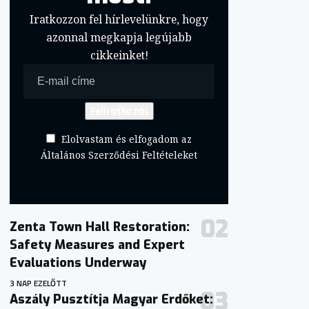
Iratkozzon fel hírlevelünkre, hogy
azonnal megkapja legújabb
cikkeinket!
Elolvastam és elfogadom az
Általános Szerződési Feltételeket
Zenta Town Hall Restoration:
Safety Measures and Expert
Evaluations Underway
3 NAP EZELŐTT
Aszály Pusztítja Magyar Erdőket: