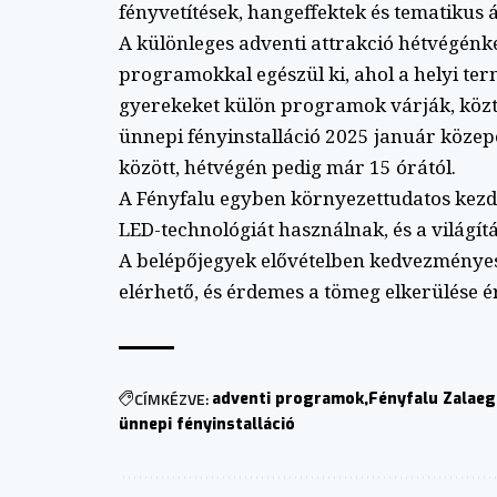
fényvetítések, hangeffektek és tematikus á
A különleges adventi attrakció hétvégén
programokkal egészül ki, ahol a helyi te
gyerekeket külön programok várják, köz
ünnepi fényinstalláció 2025 január közep
között, hétvégén pedig már 15 órától.
A Fényfalu egyben környezettudatos kezd
LED-technológiát használnak, és a világít
A belépőjegyek elővételben kedvezményese
elérhető, és érdemes a tömeg elkerülése é
CÍMKÉZVE:
adventi programok
Fényfalu Zalae
ünnepi fényinstalláció