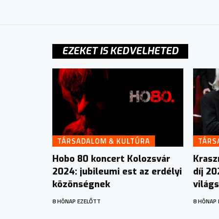
EZEKET IS KEDVELHETED
TÁRSADALOM & KULTÚRA
TÁRS
Hobo 80 koncert Kolozsvár
Krasz
2024: jubileumi est az erdélyi
díj 2
közönségnek
világs
8 HÓNAP EZELŐTT
8 HÓNAP 