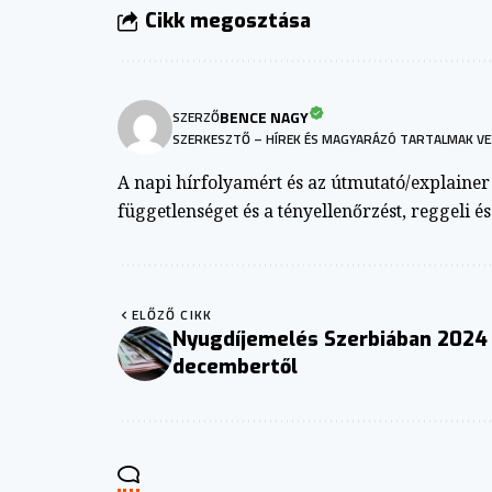
Cikk megosztása
BENCE NAGY
SZERZŐ
SZERKESZTŐ – HÍREK ÉS MAGYARÁZÓ TARTALMAK VE
A napi hírfolyamért és az útmutató/explainer a
függetlenséget és a tényellenőrzést, reggeli é
ELŐZŐ CIKK
Nyugdíjemelés Szerbiában 2024
decembertől