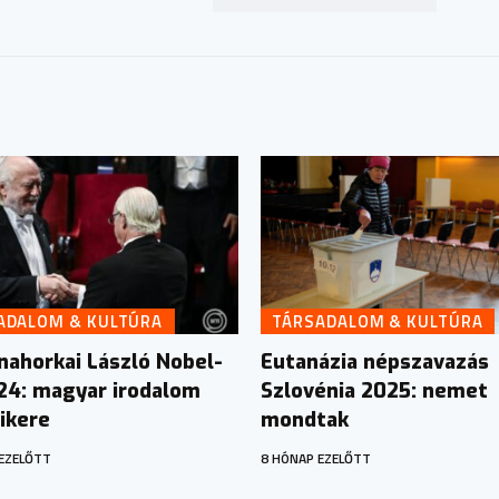
ADALOM & KULTÚRA
TÁRSADALOM & KULTÚRA
nahorkai László Nobel-
Eutanázia népszavazás
024: magyar irodalom
Szlovénia 2025: nemet
ikere
mondtak
EZELŐTT
8 HÓNAP EZELŐTT