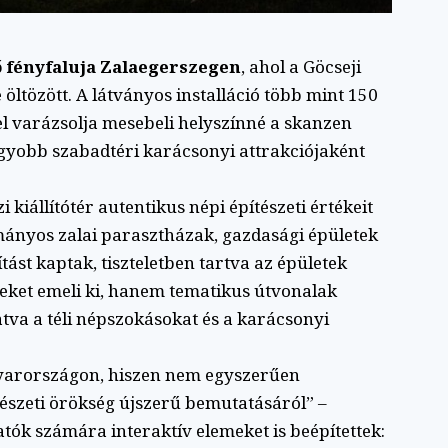
 fényfaluja Zalaegerszegen
, ahol a Göcseji
öltözött. A látványos installáció több mint 150
el varázsolja mesebeli helyszínné a skanzen
agyobb szabadtéri karácsonyi attrakciójaként
 kiállítótér autentikus népi építészeti értékeit
ányos zalai parasztházak, gazdasági épületek
st kaptak, tiszteletben tartva az épületek
teket emeli ki, hanem tematikus útvonalak
tva a téli népszokásokat és a karácsonyi
gyarországon, hiszen nem egyszerűen
tészeti örökség újszerű bemutatásáról” –
tók számára interaktív elemeket is beépítettek: