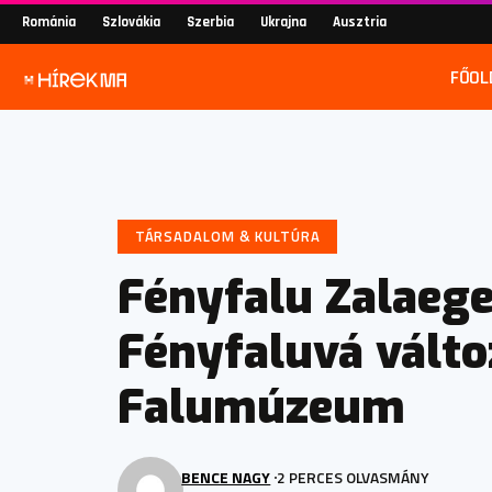
Románia
Szlovákia
Szerbia
Ukrajna
Ausztria
FŐOL
TÁRSADALOM & KULTÚRA
Fényfalu Zalaege
Fényfaluvá válto
Falumúzeum
BENCE NAGY
2 PERCES OLVASMÁNY