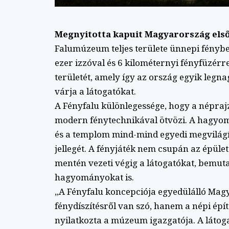
Megnyitotta kapuit Magyarország első
Falumúzeum teljes területe ünnepi fénybe 
ezer izzóval és 6 kilométernyi fényfüzérr
területét, amely így az ország egyik legn
várja a látogatókat.
A Fényfalu különlegessége, hogy a néprajzi
modern fénytechnikával ötvözi. A hagyom
és a templom mind-mind egyedi megvilágítá
jellegét. A fényjáték nem csupán az épüle
mentén vezeti végig a látogatókat, bemuta
hagyományokat is.
„A Fényfalu koncepciója egyedülálló Ma
fénydíszítésről van szó, hanem a népi épí
nyilatkozta a múzeum igazgatója. A látoga