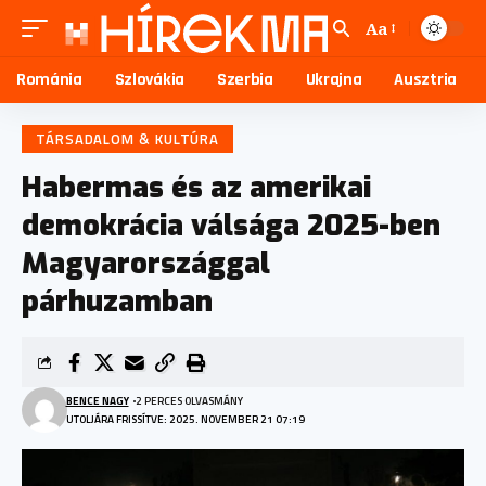
Aa
Románia
Szlovákia
Szerbia
Ukrajna
Ausztria
TÁRSADALOM & KULTÚRA
Habermas és az amerikai
demokrácia válsága 2025-ben
Magyarországgal
párhuzamban
BENCE NAGY
2 PERCES OLVASMÁNY
UTOLJÁRA FRISSÍTVE: 2025. NOVEMBER 21 07:19