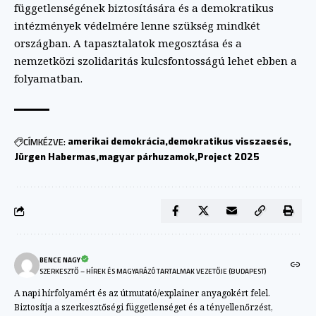
függetlenségének biztosítására és a demokratikus
intézmények védelmére lenne szükség mindkét
országban. A tapasztalatok megosztása és a
nemzetközi szolidaritás kulcsfontosságú lehet ebben a
folyamatban.
CÍMKÉZVE:
amerikai demokrácia
demokratikus visszaesés
Jürgen Habermas
magyar párhuzamok
Project 2025
BENCE NAGY
SZERKESZTŐ – HÍREK ÉS MAGYARÁZÓ TARTALMAK VEZETŐJE (BUDAPEST)
A napi hírfolyamért és az útmutató/explainer anyagokért felel.
Biztosítja a szerkesztőségi függetlenséget és a tényellenőrzést,