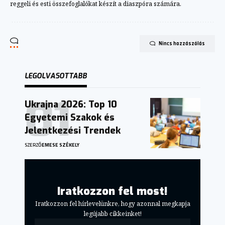
reggeli és esti összefoglalókat készít a diaszpóra számára.
Nincs hozzászólás
LEGOLVASOTTABB
Ukrajna 2026: Top 10
Egyetemi Szakok és
Jelentkezési Trendek
SZERZŐ
EMESE SZÉKELY
Iratkozzon fel most!
Iratkozzon fel hírlevelünkre, hogy azonnal megkapja
legújabb cikkeinket!