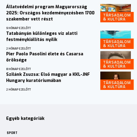
Állatvédelmi program Magyarország
2025: Országos kezdeményezésben 1700
TÁRSADALOM
& KULTÚRA
szakember vett részt
9 HÓNAP EZELŐTT
Tatabányán különleges víz alatti
festménykiállítás nyílik
TÁRSADALOM
& KULTÚRA
2 HÓNAP EZELŐTT
Pier Paolo Pasolini élete és Casarsa
öröksége
TÁRSADALOM
& KULTÚRA
8 HÓNAP EZELŐTT
Szilánk Zsuzsa: Első magyar a KKL-JNF
Hungary kuratóriumában
TÁRSADALOM
& KULTÚRA
2 HÓNAP EZELŐTT
Egyéb kategóriák
SPORT