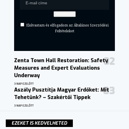
Elolvastam és elfogadom az Általános Szerződési
Feltételeket
Zenta Town Hall Restoration: Safety
Measures and Expert Evaluations
Underway
3 NAP EZELŐTT
Aszály Pusztítja Magyar Erdőket: Mit
Tehetünk? – Szakértői Tippek
3 NAP EZELŐTT
EZEKET IS KEDVELHETED