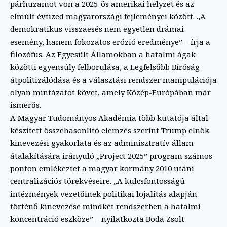
párhuzamot von a 2025-ös amerikai helyzet és az
elmúlt évtized magyarországi fejleményei között. „A
demokratikus visszaesés nem egyetlen drámai
esemény, hanem fokozatos erózió eredménye” – írja a
filozófus. Az Egyesült Államokban a hatalmi ágak
közötti egyensúly felborulása, a Legfelsőbb Bíróság
átpolitizálódása és a választási rendszer manipulációja
olyan mintázatot követ, amely Közép-Európában már
ismerős.
A Magyar Tudományos Akadémia több kutatója által
készített összehasonlító elemzés szerint Trump elnök
kinevezési gyakorlata és az adminisztratív állam
átalakítására irányuló „Project 2025” program számos
ponton emlékeztet a magyar kormány 2010 utáni
centralizációs törekvéseire. „A kulcsfontosságú
intézmények vezetőinek politikai lojalitás alapján
történő kinevezése mindkét rendszerben a hatalmi
koncentráció eszköze” – nyilatkozta Boda Zsolt