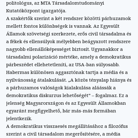
politológus, az MTA Társadalomtudományi
Kutatóközpont igazgatója.
A szakértők szerint a két rendszer közötti párhuzamok
mellett fontos különbségek is vannak. Az Egyesült
Államok szövetségi szerkezete, erős civil társadalma és
a fékek és ellensúlyok mélyebben beágyazott rendszere
nagyobb ellenállóképességet biztosít. Ugyanakkor a
társadalmi polarizáció mértéke, amely a demokratikus
párbeszédet ellehetetleníti, az USA-ban súlyosabb.
Habermas különösen aggasztónak tartja a média és a
nyilvánosság átalakulását. „A közös tényalap hiánya és
a párhuzamos valóságok kialakulása aláássák a
demokratikus diskurzus lehetőségét” – fogalmaz. Ez a
jelenség Magyarországon és az Egyesült Államokban
egyaránt megfigyelhető, bár más-más formában
jelentkezik.
A demokratikus visszaesés megállításához a filozófus
szerint a civil társadalom megerősítésére, a média