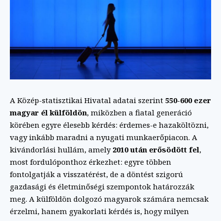
A Közép-statisztikai Hivatal adatai szerint
550-600 ezer
magyar él külföldön
, miközben a fiatal generáció
körében egyre élesebb kérdés: érdemes-e hazaköltözni,
vagy inkább maradni a nyugati munkaerőpiacon. A
kivándorlási hullám, amely
2010 után erősödött fel
,
most fordulóponthoz érkezhet: egyre többen
fontolgatják a visszatérést, de a döntést szigorú
gazdasági és életminőségi szempontok határozzák
meg. A külföldön dolgozó magyarok számára nemcsak
érzelmi, hanem gyakorlati kérdés is, hogy milyen