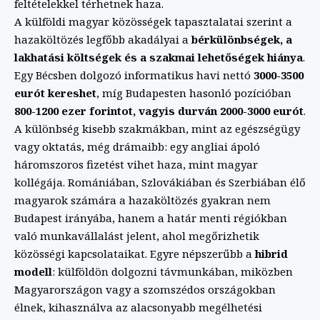
feltételekkel térhetnek haza.
A külföldi magyar közösségek tapasztalatai szerint a
hazaköltözés legfőbb akadályai a
bérkülönbségek, a
lakhatási költségek és a szakmai lehetőségek hiánya
.
Egy Bécsben dolgozó informatikus havi nettó
3000-3500
eurót kereshet
, míg Budapesten hasonló pozícióban
800-1200 ezer forintot, vagyis durván 2000-3000 eurót
.
A különbség kisebb szakmákban, mint az egészségügy
vagy oktatás, még drámaibb: egy angliai ápoló
háromszoros fizetést vihet haza, mint magyar
kollégája. Romániában, Szlovákiában és Szerbiában élő
magyarok számára a hazaköltözés gyakran nem
Budapest irányába, hanem a határ menti régiókban
való munkavállalást jelent, ahol megőrizhetik
közösségi kapcsolataikat. Egyre népszerűbb a
hibrid
modell
: külföldön dolgozni távmunkában, miközben
Magyarországon vagy a szomszédos országokban
élnek, kihasználva az alacsonyabb megélhetési