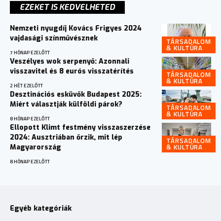
EZEKET IS KEDVELHETED
Nemzeti nyugdíj Kovács Frigyes 2024
vajdasági színművésznek
TÁRSADALOM
& KULTÚRA
7 HÓNAP EZELŐTT
Veszélyes wok serpenyő: Azonnali
visszavitel és 8 eurós visszatérítés
TÁRSADALOM
& KULTÚRA
2 HÉT EZELŐTT
Desztinációs esküvők Budapest 2025:
Miért választják külföldi párok?
TÁRSADALOM
& KULTÚRA
8 HÓNAP EZELŐTT
Ellopott Klimt festmény visszaszerzése
2024: Ausztriában őrzik, mit lép
TÁRSADALOM
& KULTÚRA
Magyarország
8 HÓNAP EZELŐTT
Egyéb kategóriák