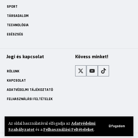
SPORT
TÁRSADALOM
TECHNOLÓGIA
EGÉSZSÉG
Jogi és kapcsolat
Kövess minket!
RÓLUNK
KAPCSOLAT
ADATVÉDELMI TÁJÉKOZTATÓ
FELHASZNÁLÁSI FELTÉTELEK
Az oldal használatával elfogadja az
Adatvédelmi
Elfogadom
© 2025 Hirek Ma. Minden jog fenntartva. Független, magyar nyelvű
Szabályzatot
és a
Felhasználási Feltételeket
.
diaszpóra-média.