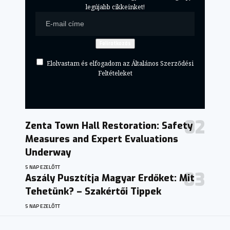
legújabb cikkeinket!
Elolvastam és elfogadom az Általános Szerződési
Feltételeket
Zenta Town Hall Restoration: Safety
Measures and Expert Evaluations
Underway
5 NAP EZELŐTT
Aszály Pusztítja Magyar Erdőket: Mit
Tehetünk? – Szakértői Tippek
5 NAP EZELŐTT