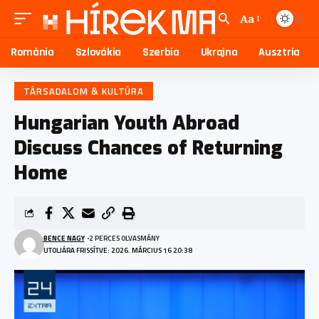
Aa
Románia
Szlovákia
Szerbia
Ukrajna
Ausztria
TÁRSADALOM & KULTÚRA
Hungarian Youth Abroad
Discuss Chances of Returning
Home
BENCE NAGY
2 PERCES OLVASMÁNY
UTOLJÁRA FRISSÍTVE: 2026. MÁRCIUS 16 20:38