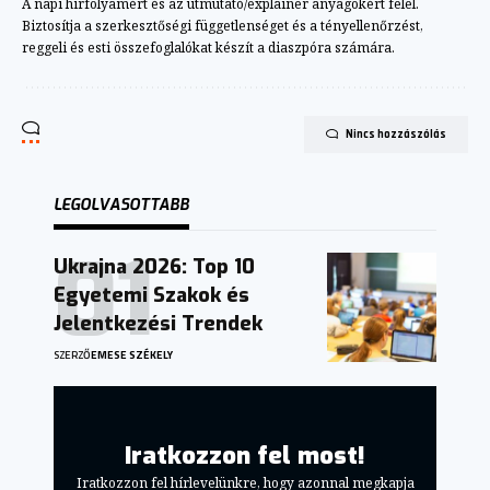
A napi hírfolyamért és az útmutató/explainer anyagokért felel.
Biztosítja a szerkesztőségi függetlenséget és a tényellenőrzést,
reggeli és esti összefoglalókat készít a diaszpóra számára.
Nincs hozzászólás
LEGOLVASOTTABB
Ukrajna 2026: Top 10
Egyetemi Szakok és
Jelentkezési Trendek
SZERZŐ
EMESE SZÉKELY
Iratkozzon fel most!
Iratkozzon fel hírlevelünkre, hogy azonnal megkapja