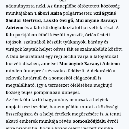
adományozta neki. Az ünneplőbe öltöztetett közösség
munkájában
Tábori Anita
polgármester,
Szilágyiné
Sándor Gertrúd
,
László Gergő
,
Murányiné Baranyi
Adrienn
és a falu közfoglalkoztatottjai vettek részt. A
falu parkjában fából készült nyuszik, óriás festett
tojások, szalmából készült tyúkanyók, bárány és
virágok kaptak helyet odvas fák és szalmabálák között.
A falu bejáratánál egy régi bicikli várja a látogatókat
húsvéti díszben, amelyet
Murányiné Baranyi Adrienn
minden ünnepre és évszakra feldíszít. A dekoráció a
szlovák határnál és a somoskői elágazónál is
megtalálható, így a természet ölelésében megbújó
község teljes pompájában ünnepel.
Az évek óta tartó hagyomány nemcsak a helyiek
napjait teszi szebbé, hanem példát mutat a közösségi
összefogásra és a helyi értékek megőrzésére is. A tenni
akaró emberek munkája révén
Somoskőújfalu
évről
évre bizonyítja, hogy a közös célért végzett munka