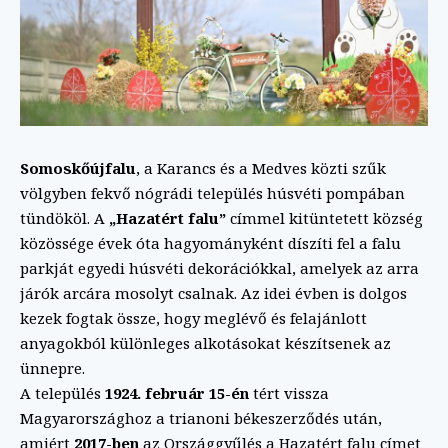
Somoskőújfalu
, a Karancs és a Medves közti szűk
völgyben fekvő nógrádi település húsvéti pompában
tündököl. A
„Hazatért falu”
címmel kitüntetett község
közössége évek óta hagyományként díszíti fel a falu
parkját egyedi húsvéti dekorációkkal, amelyek az arra
járók arcára mosolyt csalnak. Az idei évben is dolgos
kezek fogtak össze, hogy meglévő és felajánlott
anyagokból különleges alkotásokat készítsenek az
ünnepre.
A település
1924. február 15-én
tért vissza
Magyarországhoz a trianoni békeszerződés után,
amiért
2017-ben
az Országgyűlés a Hazatért falu címet