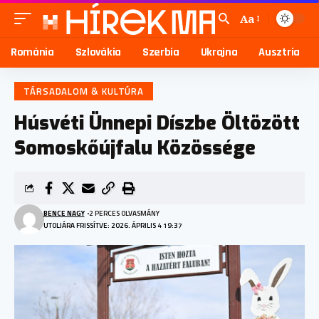
Aa
Románia
Szlovákia
Szerbia
Ukrajna
Ausztria
TÁRSADALOM & KULTÚRA
Húsvéti Ünnepi Díszbe Öltözött
Somoskőújfalu Közössége
BENCE NAGY
2 PERCES OLVASMÁNY
UTOLJÁRA FRISSÍTVE: 2026. ÁPRILIS 4 19:37