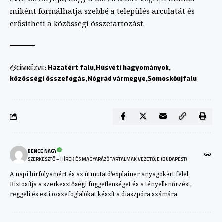
miként formálhatja szebbé a település arculatát és
erősítheti a közösségi összetartozást.
CÍMKÉZVE:
Hazatért falu
Húsvéti hagyományok
közösségi összefogás
Nógrád vármegye
Somoskőújfalu
BENCE NAGY
SZERKESZTŐ – HÍREK ÉS MAGYARÁZÓ TARTALMAK VEZETŐJE (BUDAPEST)
A napi hírfolyamért és az útmutató/explainer anyagokért felel.
Biztosítja a szerkesztőségi függetlenséget és a tényellenőrzést,
reggeli és esti összefoglalókat készít a diaszpóra számára.