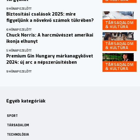
9 HÓNAP EZELŐTT
Biztosítási csalások 2025: mire
figyeljünk a növekvő számok tükrében?
TÁRSADALOM
& KULTÚRA
6 HÓNAP EZELŐTT
Chuck Norris: A harcművészet amerikai
ikonja elhunyt
TÁRSADALOM
& KULTÚRA
5 HÓNAP EZELŐTT
Premium Gin Hungary márkanagykövet
2024: új arc a népszerűsítésben
TÁRSADALOM
& KULTÚRA
9 HÓNAP EZELŐTT
Egyéb kategóriák
SPORT
TÁRSADALOM
TECHNOLÓGIA