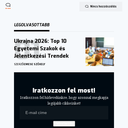
Nincs hozzászólás
LEGOLVASOTTABB
Ukrajna 2026: Top 10
Egyetemi Szakok és
Jelentkezési Trendek
SZERZŐ
EMESE SZÉKELY
Iratkozzon fel most!
Iratkozzon fel hírlevelünkre, hogy azonnal megkapja
legújabb cikkeinket!