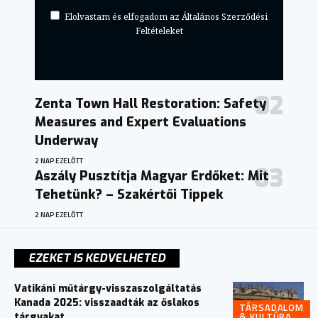
Elolvastam és elfogadom az Általános Szerződési
Feltételeket
Zenta Town Hall Restoration: Safety
Measures and Expert Evaluations
Underway
2 NAP EZELŐTT
Aszály Pusztítja Magyar Erdőket: Mit
Tehetünk? – Szakértői Tippek
2 NAP EZELŐTT
EZEKET IS KEDVELHETED
Vatikáni műtárgy-visszaszolgáltatás
Kanada 2025: visszaadták az őslakos
TÁRSADALOM
& KULTÚRA
tárgyakat