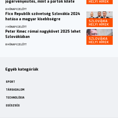
HELYI HÍREK
jogérvényesítés, mint a pártok kiléte
8 HÓNAP EZELŐTT
Fico Republik szövetség Szlovákia 2024
hatása a magyar kisebbségre
SZLOVÁKIA
HELYI HÍREK
7 HÓNAP EZELŐTT
Peter Kmec római nagykövet 2025 lehet
Szlovákiában
SZLOVÁKIA
HELYI HÍREK
8 HÓNAP EZELŐTT
Egyéb kategóriák
SPORT
TÁRSADALOM
TECHNOLÓGIA
EGÉSZSÉG