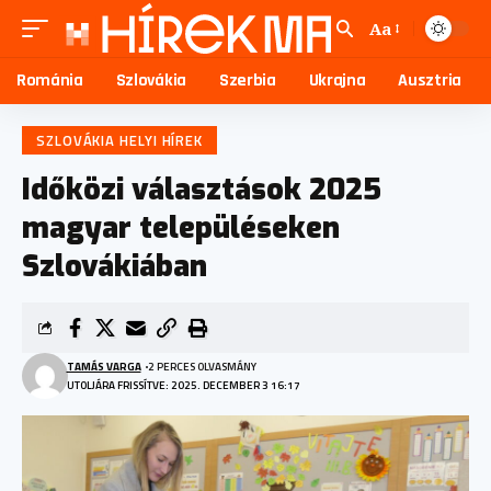
Aa
Románia
Szlovákia
Szerbia
Ukrajna
Ausztria
SZLOVÁKIA HELYI HÍREK
Időközi választások 2025
magyar településeken
Szlovákiában
TAMÁS VARGA
2 PERCES OLVASMÁNY
UTOLJÁRA FRISSÍTVE: 2025. DECEMBER 3 16:17