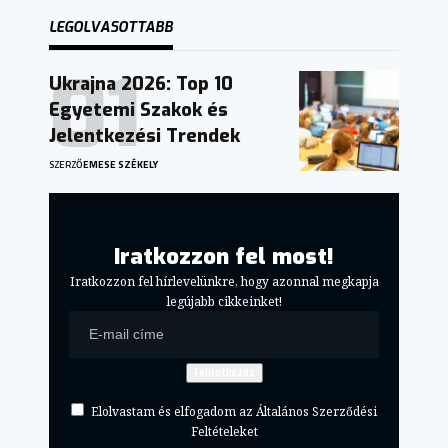
LEGOLVASOTTABB
Ukrajna 2026: Top 10
Egyetemi Szakok és
Jelentkezési Trendek
SZERZŐ
EMESE SZÉKELY
Iratkozzon fel most!
Iratkozzon fel hírlevelünkre, hogy azonnal megkapja
legújabb cikkeinket!
Elolvastam és elfogadom az Általános Szerződési
Feltételeket