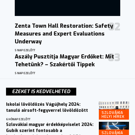
Zenta Town Hall Restoration: Safety
Measures and Expert Evaluations
Underway
5 NAP EZELŐTT
Aszály Pusztítja Magyar Erdőket: Mit
Tehetünk? – Szakértői Tippek
5 NAP EZELŐTT
EZEKET IS KEDVELHETED
Iskolai lövöldözés Vágújhely 2024:
tanuló airsoft-fegyverrel lövöldözött
SZLOVÁKIA
HELYI HÍREK
6 HÓNAP EZELŐTT
Szlovákiai magyar érdekképviselet 2024:
Gubík szerint fontosabb a
SZLOVÁKIA