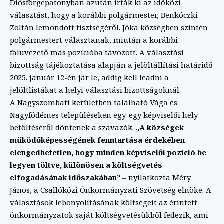
Diósförgepatonyban azután írták ki az időközi
választást, hogy a korábbi polgármester, Benkóczki
Zoltán lemondott tisztségéről. Jóka községben szintén
polgármestert választanak, miután a korábbi
faluvezető más pozícióba távozott. A választási
bizottság tájékoztatása alapján a jelöltállítási határidő
2025. január 12-én jár le, addig kell leadni a
jelöltlistákat a helyi választási bizottságoknál.
A Nagyszombati kerületben található Vága és
Nagyfödémes településeken egy-egy képviselői hely
betöltéséről döntenek a szavazók.
„A községek
működőképességének fenntartása érdekében
elengedhetetlen, hogy minden képviselői pozíció be
legyen töltve, különösen a költségvetés
elfogadásának időszakában”
– nyilatkozta Méry
János, a Csallóközi Önkormányzati Szövetség elnöke. A
választások lebonyolításának költségeit az érintett
önkormányzatok saját költségvetésükből fedezik, ami