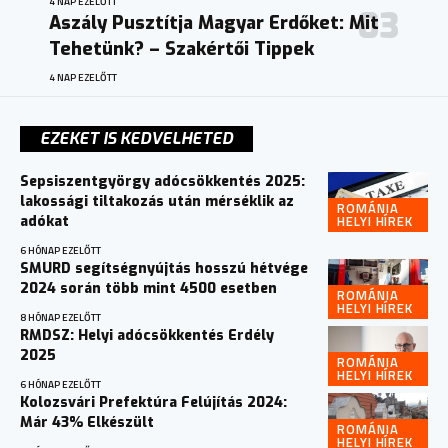
4 NAP EZELŐTT
Aszály Pusztítja Magyar Erdőket: Mit
Tehetünk? – Szakértői Tippek
4 NAP EZELŐTT
EZEKET IS KEDVELHETED
Sepsiszentgyörgy adócsökkentés 2025:
lakossági tiltakozás után mérséklik az
ROMÁNIA
HELYI HÍREK
adókat
6 HÓNAP EZELŐTT
SMURD segítségnyújtás hosszú hétvége
2024 során több mint 4500 esetben
ROMÁNIA
HELYI HÍREK
8 HÓNAP EZELŐTT
RMDSZ: Helyi adócsökkentés Erdély
2025
ROMÁNIA
HELYI HÍREK
6 HÓNAP EZELŐTT
Kolozsvári Prefektúra Felújítás 2024:
Már 43% Elkészült
ROMÁNIA
HELYI HÍREK