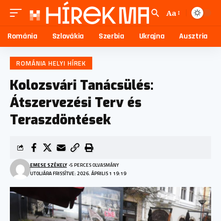
Aa
Románia
Szlovákia
Szerbia
Ukrajna
Ausztria
ROMÁNIA HELYI HÍREK
Kolozsvári Tanácsülés:
Átszervezési Terv és
Teraszdöntések
EMESE SZÉKELY
5 PERCES OLVASMÁNY
UTOLJÁRA FRISSÍTVE: 2026. ÁPRILIS 1 19:19