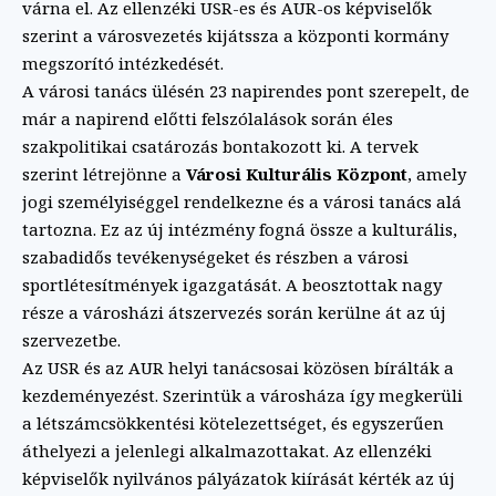
várna el. Az ellenzéki USR-es és AUR-os képviselők
szerint a városvezetés kijátssza a központi kormány
megszorító intézkedését.
A városi tanács ülésén 23 napirendes pont szerepelt, de
már a napirend előtti felszólalások során éles
szakpolitikai csatározás bontakozott ki. A tervek
szerint létrejönne a
Városi Kulturális Központ
, amely
jogi személyiséggel rendelkezne és a városi tanács alá
tartozna. Ez az új intézmény fogná össze a kulturális,
szabadidős tevékenységeket és részben a városi
sportlétesítmények igazgatását. A beosztottak nagy
része a városházi átszervezés során kerülne át az új
szervezetbe.
Az USR és az AUR helyi tanácsosai közösen bírálták a
kezdeményezést. Szerintük a városháza így megkerüli
a létszámcsökkentési kötelezettséget, és egyszerűen
áthelyezi a jelenlegi alkalmazottakat. Az ellenzéki
képviselők nyilvános pályázatok kiírását kérték az új