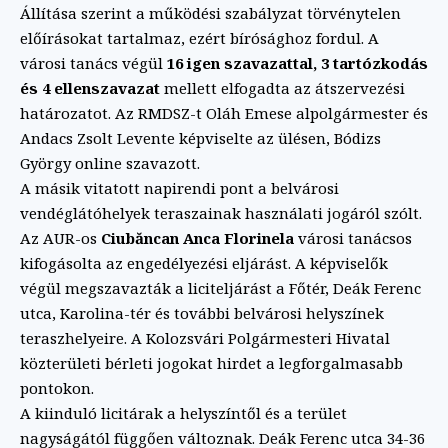
Állítása szerint a működési szabályzat törvénytelen
előírásokat tartalmaz, ezért bírósághoz fordul. A
városi tanács végül
16 igen szavazattal, 3 tartózkodás
és 4 ellenszavazat
mellett elfogadta az átszervezési
határozatot. Az RMDSZ-t Oláh Emese alpolgármester és
Andacs Zsolt Levente képviselte az ülésen, Bódizs
György online szavazott.
A másik vitatott napirendi pont a belvárosi
vendéglátóhelyek teraszainak használati jogáról szólt.
Az AUR-os
Ciubăncan Anca Florinela
városi tanácsos
kifogásolta az engedélyezési eljárást. A képviselők
végül megszavazták a liciteljárást a Főtér, Deák Ferenc
utca, Karolina-tér és további belvárosi helyszínek
teraszhelyeire. A Kolozsvári Polgármesteri Hivatal
közterületi bérleti jogokat hirdet a legforgalmasabb
pontokon.
A kiinduló licitárak a helyszíntől és a terület
nagyságától függően változnak. Deák Ferenc utca 34-36