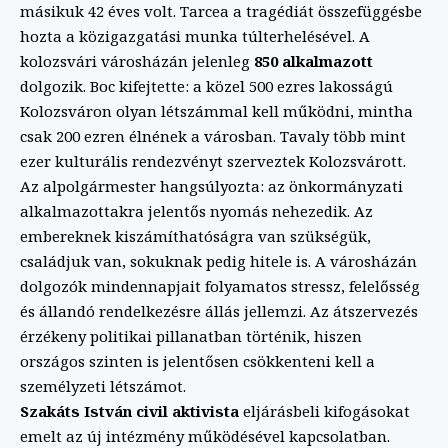
másikuk 42 éves volt. Tarcea a tragédiát összefüggésbe
hozta a közigazgatási munka túlterhelésével. A
kolozsvári városházán jelenleg
850 alkalmazott
dolgozik. Boc kifejtette: a közel 500 ezres lakosságú
Kolozsváron olyan létszámmal kell működni, mintha
csak 200 ezren élnének a városban. Tavaly több mint
ezer kulturális rendezvényt szerveztek Kolozsvárott.
Az alpolgármester hangsúlyozta: az önkormányzati
alkalmazottakra jelentős nyomás nehezedik. Az
embereknek kiszámíthatóságra van szükségük,
családjuk van, sokuknak pedig hitele is. A városházán
dolgozók mindennapjait folyamatos stressz, felelősség
és állandó rendelkezésre állás jellemzi. Az átszervezés
érzékeny politikai pillanatban történik, hiszen
országos szinten is jelentősen csökkenteni kell a
személyzeti létszámot.
Szakáts István civil aktivista
eljárásbeli kifogásokat
emelt az új intézmény működésével kapcsolatban.