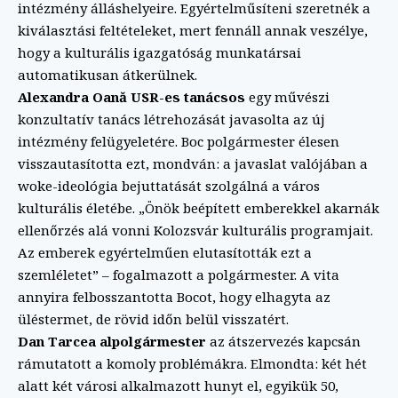
intézmény álláshelyeire. Egyértelműsíteni szeretnék a
kiválasztási feltételeket, mert fennáll annak veszélye,
hogy a kulturális igazgatóság munkatársai
automatikusan átkerülnek.
Alexandra Oană USR-es tanácsos
egy művészi
konzultatív tanács létrehozását javasolta az új
intézmény felügyeletére. Boc polgármester élesen
visszautasította ezt, mondván: a javaslat valójában a
woke-ideológia bejuttatását szolgálná a város
kulturális életébe. „Önök beépített emberekkel akarnák
ellenőrzés alá vonni Kolozsvár kulturális programjait.
Az emberek egyértelműen elutasították ezt a
szemléletet” – fogalmazott a polgármester. A vita
annyira felbosszantotta Bocot, hogy elhagyta az
üléstermet, de rövid időn belül visszatért.
Dan Tarcea alpolgármester
az átszervezés kapcsán
rámutatott a komoly problémákra. Elmondta: két hét
alatt két városi alkalmazott hunyt el, egyikük 50,