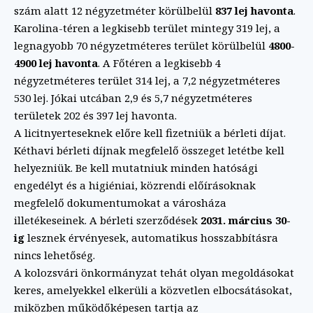
szám alatt 12 négyzetméter körülbelül
837 lej havonta
.
Karolina-téren a legkisebb terület mintegy 319 lej, a
legnagyobb 70 négyzetméteres terület körülbelül
4800-
4900 lej havonta
. A Főtéren a legkisebb 4
négyzetméteres terület 314 lej, a 7,2 négyzetméteres
530 lej. Jókai utcában 2,9 és 5,7 négyzetméteres
területek 202 és 397 lej havonta.
A licitnyerteseknek előre kell fizetniük a bérleti díjat.
Kéthavi bérleti díjnak megfelelő összeget letétbe kell
helyezniük. Be kell mutatniuk minden hatósági
engedélyt és a higiéniai, közrendi előírásoknak
megfelelő dokumentumokat a városháza
illetékeseinek. A bérleti szerződések
2031. március 30-
ig
lesznek érvényesek, automatikus hosszabbításra
nincs lehetőség.
A kolozsvári önkormányzat tehát olyan megoldásokat
keres, amelyekkel elkerüli a közvetlen elbocsátásokat,
miközben működőképesen tartja az