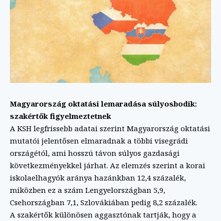
Magyarország oktatási lemaradása súlyosbodik:
szakértők figyelmeztetnek
A KSH legfrissebb adatai szerint Magyarország oktatási
mutatói jelentősen elmaradnak a többi visegrádi
országétól, ami hosszú távon súlyos gazdasági
következményekkel járhat. Az elemzés szerint a korai
iskolaelhagyók aránya hazánkban 12,4 százalék,
miközben ez a szám Lengyelországban 5,9,
Csehországban 7,1, Szlovákiában pedig 8,2 százalék.
A szakértők különösen aggasztónak tartják, hogy a