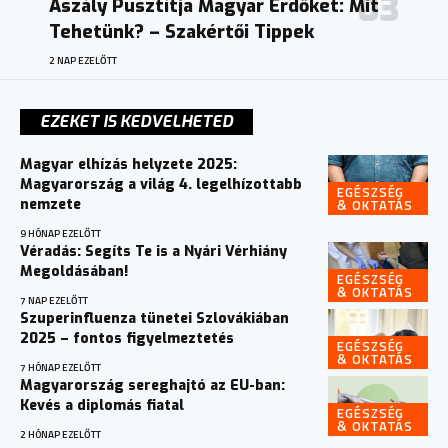
Aszály Pusztítja Magyar Erdőket: Mit
Tehetünk? – Szakértői Tippek
2 NAP EZELŐTT
EZEKET IS KEDVELHETED
Magyar elhízás helyzete 2025:
Magyarország a világ 4. legelhízottabb
EGÉSZSÉG
& OKTATÁS
nemzete
9 HÓNAP EZELŐTT
Véradás: Segíts Te is a Nyári Vérhiány
Megoldásában!
EGÉSZSÉG
& OKTATÁS
7 NAP EZELŐTT
Szuperinfluenza tünetei Szlovákiában
2025 – fontos figyelmeztetés
EGÉSZSÉG
& OKTATÁS
7 HÓNAP EZELŐTT
Magyarország sereghajtó az EU-ban:
Kevés a diplomás fiatal
EGÉSZSÉG
& OKTATÁS
2 HÓNAP EZELŐTT