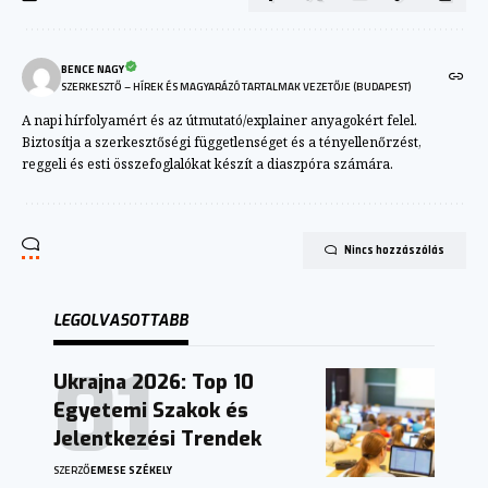
BENCE NAGY
SZERKESZTŐ – HÍREK ÉS MAGYARÁZÓ TARTALMAK VEZETŐJE (BUDAPEST)
A napi hírfolyamért és az útmutató/explainer anyagokért felel.
Biztosítja a szerkesztőségi függetlenséget és a tényellenőrzést,
reggeli és esti összefoglalókat készít a diaszpóra számára.
Nincs hozzászólás
LEGOLVASOTTABB
Ukrajna 2026: Top 10
Egyetemi Szakok és
Jelentkezési Trendek
SZERZŐ
EMESE SZÉKELY