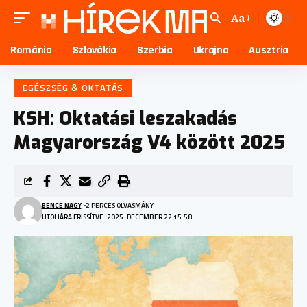
Aa
Románia
Szlovákia
Szerbia
Ukrajna
Ausztria
EGÉSZSÉG & OKTATÁS
KSH: Oktatási leszakadás
Magyarország V4 között 2025
BENCE NAGY
2 PERCES OLVASMÁNY
UTOLJÁRA FRISSÍTVE: 2025. DECEMBER 22 15:58