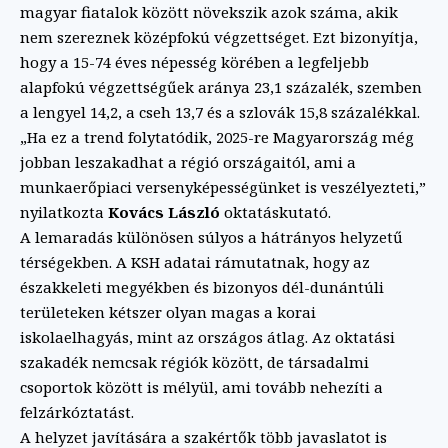
magyar fiatalok között növekszik azok száma, akik
nem szereznek középfokú végzettséget. Ezt bizonyítja,
hogy a 15-74 éves népesség körében a legfeljebb
alapfokú végzettségűek aránya 23,1 százalék, szemben
a lengyel 14,2, a cseh 13,7 és a szlovák 15,8 százalékkal.
„Ha ez a trend folytatódik, 2025-re Magyarország még
jobban leszakadhat a régió országaitól, ami a
munkaerőpiaci versenyképességünket is veszélyezteti,”
nyilatkozta
Kovács László
oktatáskutató.
A lemaradás különösen súlyos a hátrányos helyzetű
térségekben. A KSH adatai rámutatnak, hogy az
északkeleti megyékben és bizonyos dél-dunántúli
területeken kétszer olyan magas a korai
iskolaelhagyás, mint az országos átlag. Az oktatási
szakadék nemcsak régiók között, de társadalmi
csoportok között is mélyül, ami tovább nehezíti a
felzárkóztatást.
A helyzet javítására a szakértők több javaslatot is