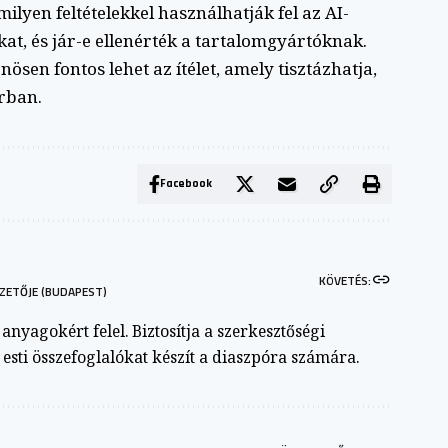
ilyen feltételekkel használhatják fel az AI-
akat, és jár-e ellenérték a tartalomgyártóknak.
sen fontos lehet az ítélet, amely tisztázhatja,
orban.
Facebook
KÖVETÉS:
ZETŐJE (BUDAPEST)
nyagokért felel. Biztosítja a szerkesztőségi
s esti összefoglalókat készít a diaszpóra számára.