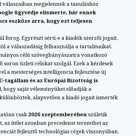
AI válaszaiban megjelennek a tanuláshoz
oogle ügyvédje elismerte, bár ennek
ncs eszköze arra, hogy ezt teljesen
l forog. Egyrészt sérti-e a kiadók szerzői jogait,
tól a válaszadásig felhasználja a tartalmaikat.
dományos célú szövegbányászatra vonatkozó
ő soron üzleti célokat szolgál. Ezek a kérdések
el a mesterséges intelligencia fejlesztése új
U-tagállam és az Európai Bizottság is
al, hogy saját véleményüket előadják a
különböztek, alapvetően a kiadó jogait ismerték
hatóan csak
2026 szeptemberében
születik
t, az ítélet azonban precedenst teremthet az
genciát fejlesztő technológiai cégek viszonyában.