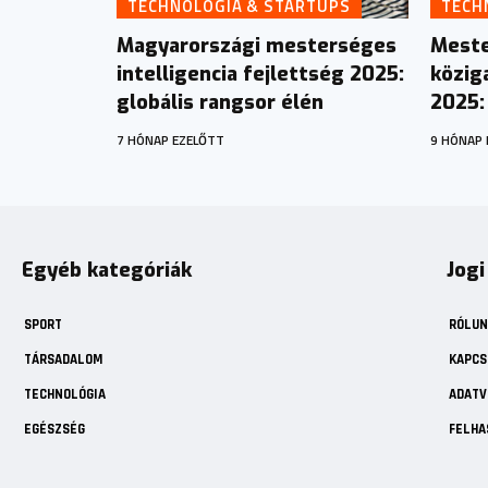
TECHNOLÓGIA & STARTUPS
TECH
Magyarországi mesterséges
Meste
intelligencia fejlettség 2025:
közig
globális rangsor élén
2025: 
7 HÓNAP EZELŐTT
9 HÓNAP 
Egyéb kategóriák
Jogi
SPORT
RÓLUN
TÁRSADALOM
KAPCS
TECHNOLÓGIA
ADATV
EGÉSZSÉG
FELHA