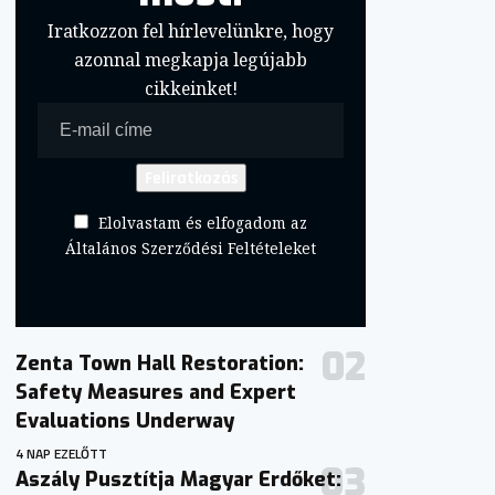
Iratkozzon fel hírlevelünkre, hogy
azonnal megkapja legújabb
cikkeinket!
Elolvastam és elfogadom az
Általános Szerződési Feltételeket
Zenta Town Hall Restoration:
Safety Measures and Expert
Evaluations Underway
4 NAP EZELŐTT
Aszály Pusztítja Magyar Erdőket: