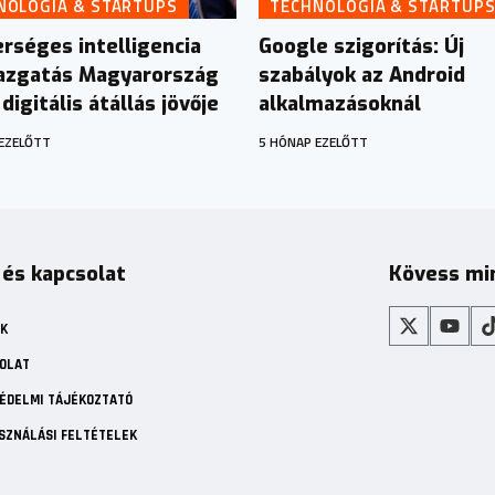
NOLÓGIA & STARTUPS
TECHNOLÓGIA & STARTUP
rséges intelligencia
Google szigorítás: Új
azgatás Magyarország
szabályok az Android
digitális átállás jövője
alkalmazásoknál
EZELŐTT
5 HÓNAP EZELŐTT
 és kapcsolat
Kövess mi
K
OLAT
ÉDELMI TÁJÉKOZTATÓ
SZNÁLÁSI FELTÉTELEK