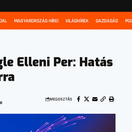
DAL
MAGYARORSZÁG HÍREI
VILÁGHÍREK
GAZDASÁG
POL
e Elleni Per: Hatás
rra
MEGOSZTÁS
38