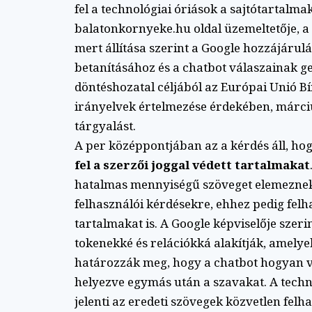
fel a technológiai óriások a sajtótartalmak
balatonkornyeke.hu oldal üzemeltetője, a
mert állítása szerint a Google hozzájárulá
betanításához és a chatbot válaszainak g
döntéshozatal céljából az Európai Unió Bí
irányelvek értelmezése érdekében, márciu
tárgyalást.
A per középpontjában az a kérdés áll, ho
fel a szerzői joggal védett tartalmakat
hatalmas mennyiségű szöveget elemeznek
felhasználói kérdésekre, ehhez pedig felh
tartalmakat is. A Google képviselője szeri
tokenekké és relációkká alakítják, amelye
határozzák meg, hogy a chatbot hogyan vá
helyezve egymás után a szavakat. A techno
jelenti az eredeti szövegek közvetlen felh