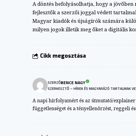
A döntés befolyásolhatja, hogy a jövőben m
fejlesztők a szerzői joggal védett tartalm
Magyar kiadók és újságírók számára különö
milyen jogok illetik meg őket a digitális k
Cikk megosztása
BENCE NAGY
SZERZŐ
SZERKESZTŐ – HÍREK ÉS MAGYARÁZÓ TARTALMAK VE
A napi hírfolyamért és az útmutató/explainer a
függetlenséget és a tényellenőrzést, reggeli é