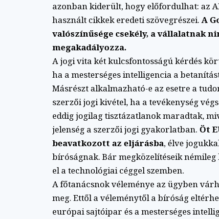
azonban kiderült, hogy előfordulhat: az 
használt cikkek eredeti szövegrészei.
A G
valószínűsége csekély, a vállalatnak ni
megakadályozza.
A jogi vita két kulcsfontosságú kérdés körü
ha a mesterséges intelligencia a betanítás
Másrészt alkalmazható-e az esetre a tu
szerzői jogi kivétel, ha a tevékenység végs
eddig jogilag tisztázatlanok maradtak, miv
jelenség a szerzői jogi gyakorlatban.
Öt E
beavatkozott az eljárásba
, élve jogukk
bíróságnak. Bár megközelítéseik némileg 
el a technológiai céggel szemben.
A főtanácsnok véleménye az ügyben vár
meg. Ettől a véleménytől a bíróság eltérhe
európai sajtóipar és a mesterséges intelli