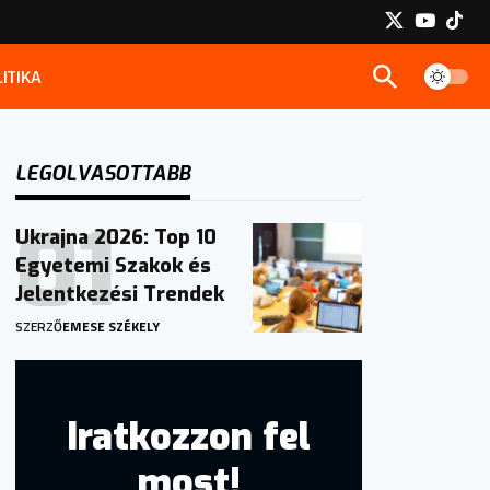
ITIKA
LEGOLVASOTTABB
Ukrajna 2026: Top 10
Egyetemi Szakok és
Jelentkezési Trendek
SZERZŐ
EMESE SZÉKELY
Iratkozzon fel
most!