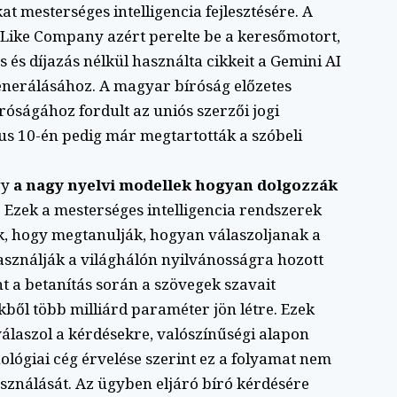
at mesterséges intelligencia fejlesztésére. A
 Like Company azért perelte be a keresőmotort,
s és díjazás nélkül használta cikkeit a Gemini AI
enerálásához. A magyar bíróság előzetes
róságához fordult az uniós szerzői jogi
s 10-én pedig már megtartották a szóbeli
gy
a nagy nyelvi modellek hogyan dolgozzák
. Ezek a mesterséges intelligencia rendszerek
, hogy megtanulják, hogyan válaszoljanak a
asználják a világhálón nyilvánosságra hozott
nt a betanítás során a szövegek szavait
kből több milliárd paraméter jön létre. Ezek
laszol a kérdésekre, valószínűségi alapon
lógiai cég érvelése szerint ez a folyamat nem
asználását. Az ügyben eljáró bíró kérdésére