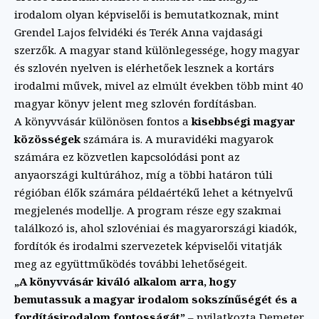
irodalom olyan képviselői is bemutatkoznak, mint
Grendel Lajos felvidéki és Terék Anna vajdasági
szerzők. A magyar stand különlegessége, hogy magyar
és szlovén nyelven is elérhetőek lesznek a kortárs
irodalmi művek, mivel az elmúlt években több mint 40
magyar könyv jelent meg szlovén fordításban.
A könyvvásár különösen fontos a
kisebbségi magyar
közösségek
számára is. A muravidéki magyarok
számára ez közvetlen kapcsolódási pont az
anyaországi kultúrához, míg a többi határon túli
régióban élők számára példaértékű lehet a kétnyelvű
megjelenés modellje. A program része egy szakmai
találkozó is, ahol szlovéniai és magyarországi kiadók,
fordítók és irodalmi szervezetek képviselői vitatják
meg az együttműködés további lehetőségeit.
„A könyvvásár kiváló alkalom arra, hogy
bemutassuk a magyar irodalom sokszínűségét és a
fordításirodalom fontosságát”
– nyilatkozta Demeter