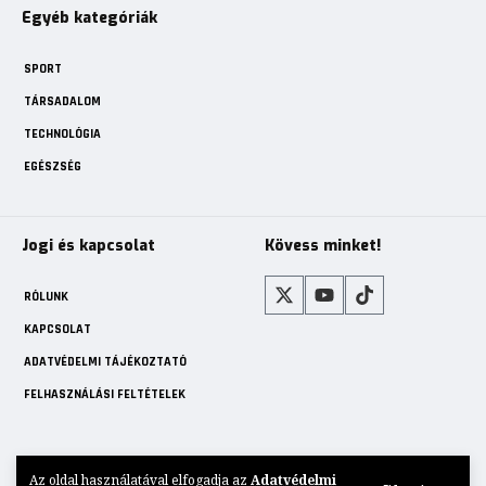
Egyéb kategóriák
SPORT
TÁRSADALOM
TECHNOLÓGIA
EGÉSZSÉG
Jogi és kapcsolat
Kövess minket!
RÓLUNK
KAPCSOLAT
ADATVÉDELMI TÁJÉKOZTATÓ
FELHASZNÁLÁSI FELTÉTELEK
Az oldal használatával elfogadja az
Adatvédelmi