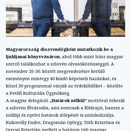
Magyarország díszvendégként mutatkozik be a
ljubljanai könyvvásáron
, ahol több mint húsz magyar
szerző találkozhat a szlovén olvasóközönséggel. A
november 26-30. között megrendezésre kerülő
eseményen mintegy 40 kiadó képviseli hazánkat, és
közel 30 programmal várják az érdeklődőket – közölte
a Petőfi Kulturális Ügynökség.
A magyar delegáció
„Határok nélkül”
mottóval érkezik
a szlovén fővárosba, ami nemcsak a földrajzi, hanem a
műfaji és nyelvi határok átlépését is szimbolizálja.
Kukorelly Endre, Dragomán György, Tóth Krisztina és
Grecsó Krisztián mellett a határon túli magyar