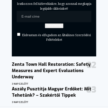
Iratkozzon fel hírlevelünkre, hogy azonnal megkapja
legújabb cikkeinket!
Elolvastam és elfogadom az Általános Szerződési
Feltételeket
Zenta Town Hall Restoration: Safety
Measures and Expert Evaluations
Underway
3 NAP EZELŐTT
Aszály Pusztítja Magyar Erdőket: Mit
Tehetünk? – Szakértői Tippek
3 NAP EZELŐTT