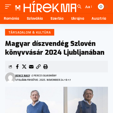
Aa
Románia
Szlovákia
Szerbia
Ukrajna
Ausztria
TÁRSADALOM & KULTÚRA
Magyar díszvendég Szlovén
könyvvásár 2024 Ljubljanában
BENCE NAGY
2 PERCES OLVASMÁNY
UTOLJÁRA FRISSÍTVE: 2025. NOVEMBER 24 19:17