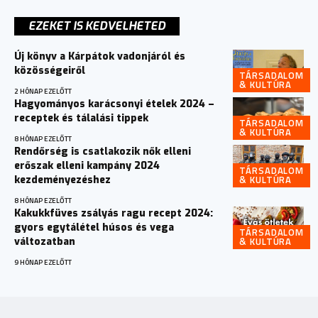
EZEKET IS KEDVELHETED
Új könyv a Kárpátok vadonjáról és
közösségeiről
TÁRSADALOM
& KULTÚRA
2 HÓNAP EZELŐTT
Hagyományos karácsonyi ételek 2024 –
receptek és tálalási tippek
TÁRSADALOM
& KULTÚRA
8 HÓNAP EZELŐTT
Rendőrség is csatlakozik nők elleni
erőszak elleni kampány 2024
TÁRSADALOM
& KULTÚRA
kezdeményezéshez
8 HÓNAP EZELŐTT
Kakukkfüves zsályás ragu recept 2024:
gyors egytálétel húsos és vega
TÁRSADALOM
& KULTÚRA
változatban
9 HÓNAP EZELŐTT