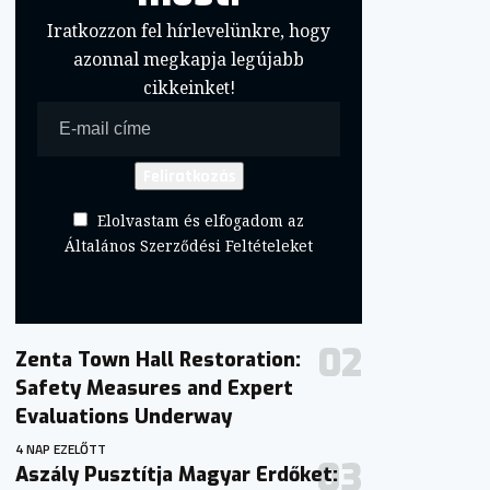
Iratkozzon fel hírlevelünkre, hogy
azonnal megkapja legújabb
cikkeinket!
Elolvastam és elfogadom az
Általános Szerződési Feltételeket
Zenta Town Hall Restoration:
Safety Measures and Expert
Evaluations Underway
4 NAP EZELŐTT
Aszály Pusztítja Magyar Erdőket: