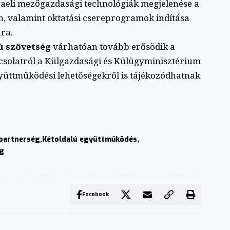
raeli mezőgazdasági technológiák megjelenése a
, valamint oktatási csereprogramok indítása
ára.
ú szövetség
várhatóan tovább erősödik a
csolatról a Külgazdasági és Külügyminisztérium
gyüttműködési lehetőségekről is tájékozódhatnak
partnerség
Kétoldalú együttműködés
ég
Facebook