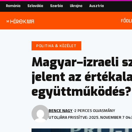
Románia
Szlovákia
Szerbia
Ukrajna
Ausztria
FŐOL
POLITIKA & KÖZÉLET
Magyar–izraeli s
jelent az értékal
együttműködés?
BENCE NAGY
2 PERCES OLVASMÁNY
UTOLJÁRA FRISSÍTVE: 2025. NOVEMBER 7 04: