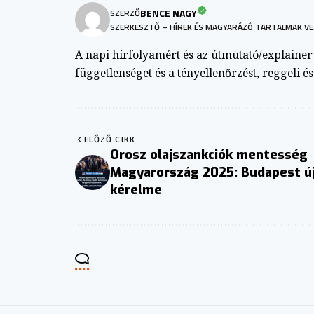
BENCE NAGY
SZERZŐ
SZERKESZTŐ – HÍREK ÉS MAGYARÁZÓ TARTALMAK VE
A napi hírfolyamért és az útmutató/explainer a
függetlenséget és a tényellenőrzést, reggeli é
ELŐZŐ CIKK
Orosz olajszankciók mentesség
Magyarország 2025: Budapest ú
kérelme