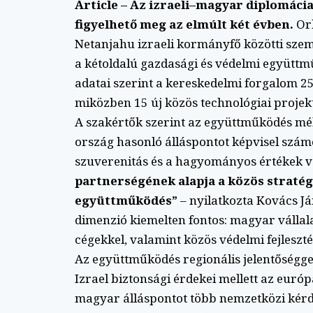
Article – Az izraeli–magyar diplomáci
figyelhető meg az elmúlt két évben.
Orb
Netanjahu izraeli kormányfő közötti szem
a kétoldalú gazdasági és védelmi együtt
adatai szerint a kereskedelmi forgalom 25%
miközben 15 új közös technológiai projekt
A szakértők szerint az együttműködés mél
ország hasonló álláspontot képvisel szá
szuverenitás és a hagyományos értékek 
partnerségének alapja a közös stratég
együttműködés”
– nyilatkozta Kovács Já
dimenzió kiemelten fontos: magyar vállal
cégekkel, valamint közös védelmi fejleszté
Az együttműködés regionális jelentőséggel
Izrael biztonsági érdekei mellett az eur
magyar álláspontot több nemzetközi kér