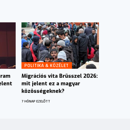
POLITIKA & KÖZÉLET
gram
Migrációs vita Brüsszel 2026:
elent
mit jelent ez a magyar
közösségeknek?
7 HÓNAP EZELŐTT