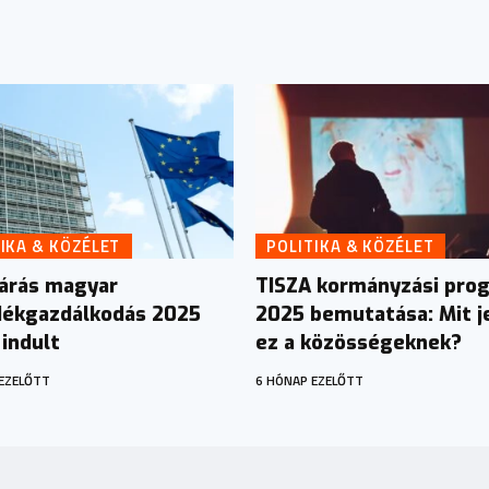
IKA & KÖZÉLET
POLITIKA & KÖZÉLET
járás magyar
TISZA kormányzási pro
dékgazdálkodás 2025
2025 bemutatása: Mit j
 indult
ez a közösségeknek?
EZELŐTT
6 HÓNAP EZELŐTT