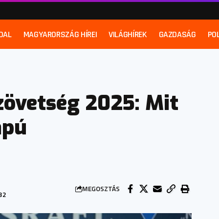
DAL
MAGYARORSZÁG HÍREI
VILÁGHÍREK
GAZDASÁG
POL
zövetség 2025: Mit
apú
MEGOSZTÁS
32