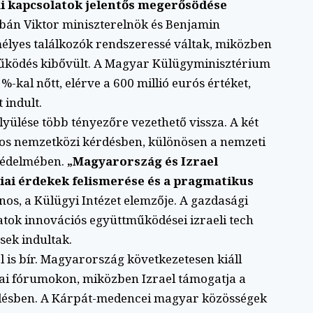
ai kapcsolatok jelentős megerősödése
án Viktor miniszterelnök és Benjamin
élyes találkozók rendszeressé váltak, miközben
működés kibővült. A Magyar Külügyminisztérium
-kal nőtt, elérve a 600 millió eurós értéket,
 indult.
yülése több tényezőre vezethető vissza. A két
mos nemzetközi kérdésben, különösen a nemzeti
védelmében.
„Magyarország és Izrael
iai érdekek felismerése és a pragmatikus
nos, a Külügyi Intézet elemzője. A gazdasági
atok innovációs együttműködései izraeli tech
sek indultak.
 is bír. Magyarország következetesen kiáll
ópai fórumokon, miközben Izrael támogatja a
désben. A Kárpát-medencei magyar közösségek