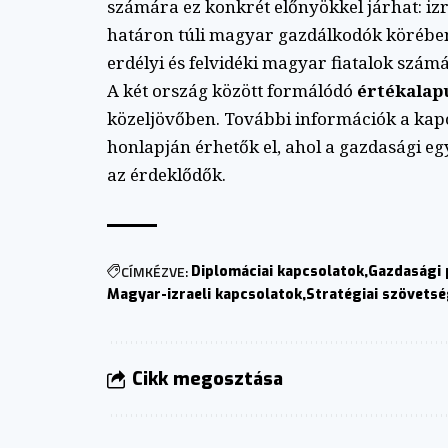
számára ez konkrét előnyökkel járhat: iz
határon túli magyar gazdálkodók körében
erdélyi és felvidéki magyar fiatalok szám
A két ország között formálódó
értékalap
közeljövőben. További információk a kap
honlapján érhetők el, ahol a gazdasági e
az érdeklődők.
CÍMKÉZVE:
Diplomáciai kapcsolatok
Gazdasági 
Magyar-izraeli kapcsolatok
Stratégiai szövets
Cikk megosztása