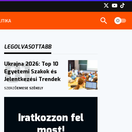
ITIKA
LEGOLVASOTTABB
Ukrajna 2026: Top 10
Egyetemi Szakok és
Jelentkezési Trendek
SZERZŐ
EMESE SZÉKELY
Iratkozzon fel
most!