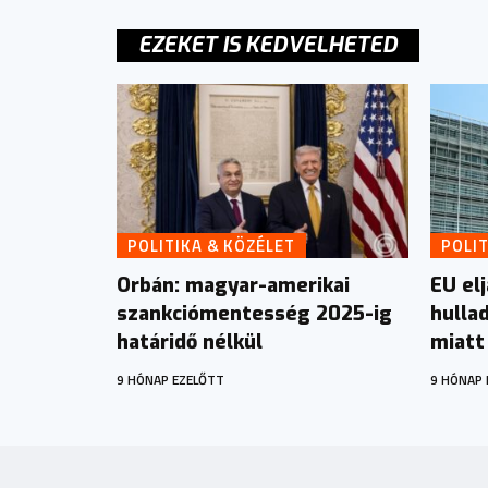
EZEKET IS KEDVELHETED
POLITIKA & KÖZÉLET
POLIT
Orbán: magyar-amerikai
EU el
szankciómentesség 2025-ig
hulla
határidő nélkül
miatt
9 HÓNAP EZELŐTT
9 HÓNAP 