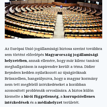
Az Európai Unió jogállamisági biztosa szerint továbbra
sem történt előrelépés
Magyarország jogállamisági
helyzetében
, annak ellenére, hogy már kilenc tanácsi
meghallgatáson is napirendre került a téma. Didier
Reynders kedden nyilatkozott az újságíróknak
Brüsszelben, hangsúlyozva, hogy a magyar kormány
nem tett megfelelő intézkedéseket a korábban
azonosított problémák orvoslására. A biztos külön
kiemelte a
bírói függetlenség
, a
korrupcióellenes
intézkedések
és a
médiahelyzet
területét.