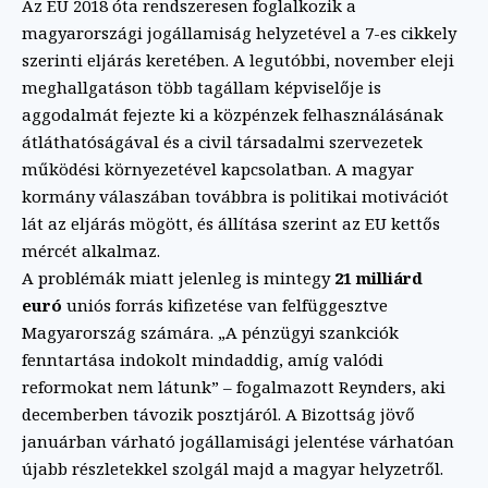
Az EU 2018 óta rendszeresen foglalkozik a
magyarországi jogállamiság helyzetével a 7-es cikkely
szerinti eljárás keretében. A legutóbbi, november eleji
meghallgatáson több tagállam képviselője is
aggodalmát fejezte ki a közpénzek felhasználásának
átláthatóságával és a civil társadalmi szervezetek
működési környezetével kapcsolatban. A magyar
kormány válaszában továbbra is politikai motivációt
lát az eljárás mögött, és állítása szerint az EU kettős
mércét alkalmaz.
A problémák miatt jelenleg is mintegy
21 milliárd
euró
uniós forrás kifizetése van felfüggesztve
Magyarország számára. „A pénzügyi szankciók
fenntartása indokolt mindaddig, amíg valódi
reformokat nem látunk” – fogalmazott Reynders, aki
decemberben távozik posztjáról. A Bizottság jövő
januárban várható jogállamisági jelentése várhatóan
újabb részletekkel szolgál majd a magyar helyzetről.