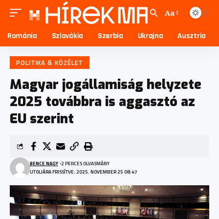
Aa
Románia
Szlovákia
Szerbia
Ukrajna
Ausztria
POLITIKA & KÖZÉLET
Magyar jogállamiság helyzete
2025 továbbra is aggasztó az
EU szerint
BENCE NAGY
2 PERCES OLVASMÁNY
UTOLJÁRA FRISSÍTVE: 2025. NOVEMBER 25 08:47