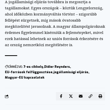
A jogállamisági eljárás továbbra is megosztja a
tagállamokat. Egyes országok – köztük Lengyelország,
ahol időközben kormányváltás történt – szigorúbb
fellépést sürgetnek, míg mások óvatosabb
megközelítést javasolnak. A magyar állampolgároknak
érdemes figyelemmel kísérniük a fejleményeket, mivel
ezek hatással lehetnek az uniós források érkezésére és
az ország nemzetközi megítélésére is.
CÍMKÉZVE:
7-es cikkely
Didier Reynders
EU-források felfüggesztése
jogállamisági eljárás
Magyar-EU kapcsolatok