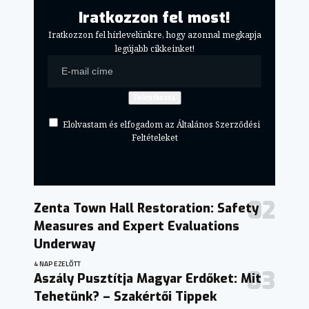
Iratkozzon fel most!
Iratkozzon fel hírlevelünkre, hogy azonnal megkapja
legújabb cikkeinket!
Elolvastam és elfogadom az Általános Szerződési
Feltételeket
Zenta Town Hall Restoration: Safety
Measures and Expert Evaluations
Underway
4 NAP EZELŐTT
Aszály Pusztítja Magyar Erdőket: Mit
Tehetünk? – Szakértői Tippek