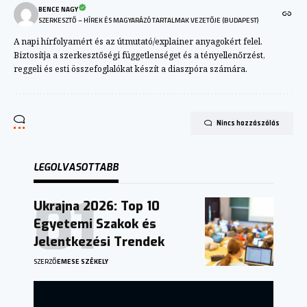
BENCE NAGY
SZERKESZTŐ – HÍREK ÉS MAGYARÁZÓ TARTALMAK VEZETŐJE (BUDAPEST)
A napi hírfolyamért és az útmutató/explainer anyagokért felel.
Biztosítja a szerkesztőségi függetlenséget és a tényellenőrzést,
reggeli és esti összefoglalókat készít a diaszpóra számára.
Nincs hozzászólás
LEGOLVASOTTABB
Ukrajna 2026: Top 10
Egyetemi Szakok és
Jelentkezési Trendek
SZERZŐ
EMESE SZÉKELY