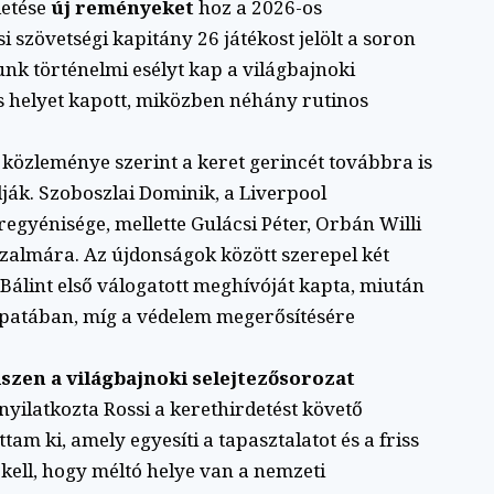
detése
új reményeket
hoz a 2026-os
i szövetségi kapitány 26 játékost jelölt a soron
nk történelmi esélyt kap a világbajnoki
is helyet kapott, miközben néhány rutinos
özleménye szerint a keret gerincét továbbra is
ják. Szoboszlai Dominik, a Liverpool
egyénisége, mellette Gulácsi Péter, Orbán Willi
bizalmára. Az újdonságok között szerepel két
 Bálint első válogatott meghívóját kapta, miután
apatában, míg a védelem megerősítésére
iszen a világbajnoki selejtezősorozat
nyilatkozta Rossi a kerethirdetést követő
tam ki, amely egyesíti a tapasztalatot és a friss
kell, hogy méltó helye van a nemzeti