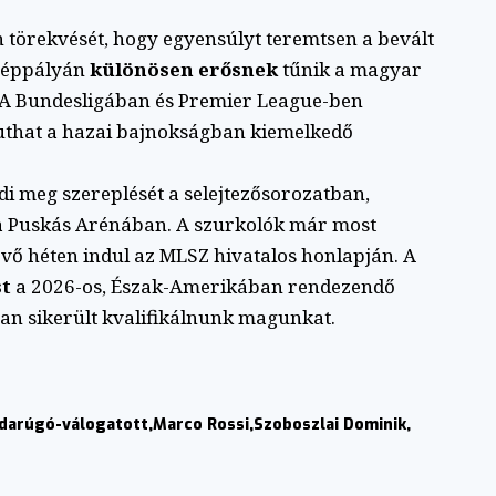
on törekvését, hogy egyensúlyt teremtsen a bevált
özéppályán
különösen erősnek
tűnik a magyar
t. A Bundesligában és Premier League-ben
 juthat a hazai bajnokságban kiemelkedő
i meg szereplését a selejtezősorozatban,
t a Puskás Arénában. A szurkolók már most
jövő héten indul az MLSZ hivatalos honlapján. A
st
a 2026-os, Észak-Amerikában rendezendő
an sikerült kvalifikálnunk magunkat.
darúgó-válogatott
Marco Rossi
Szoboszlai Dominik