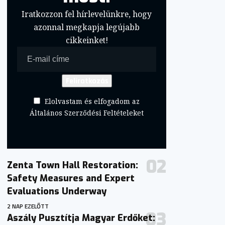
Iratkozzon fel hírlevelünkre, hogy
azonnal megkapja legújabb
cikkeinket!
Elolvastam és elfogadom az
Általános Szerződési Feltételeket
Zenta Town Hall Restoration:
Safety Measures and Expert
Evaluations Underway
2 NAP EZELŐTT
Aszály Pusztítja Magyar Erdőket: