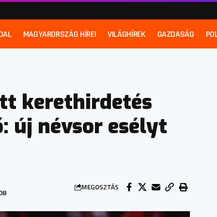
DAL
MAGYARORSZÁG HÍREI
VILÁGHÍREK
GAZDASÁG
POL
t kerethirdetés
: új névsor esélyt
MEGOSZTÁS
08