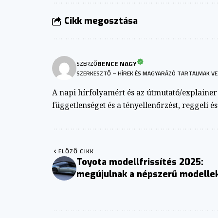
Cikk megosztása
BENCE NAGY
SZERZŐ
SZERKESZTŐ – HÍREK ÉS MAGYARÁZÓ TARTALMAK VE
A napi hírfolyamért és az útmutató/explainer a
függetlenséget és a tényellenőrzést, reggeli é
ELŐZŐ CIKK
Toyota modellfrissítés 2025:
megújulnak a népszerű modelle