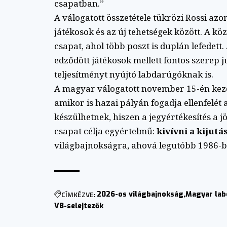
csapatban.”
A válogatott összetétele tükrözi Rossi az
játékosok és az új tehetségek között. A k
csapat, ahol több poszt is duplán lefedet
edződött játékosok mellett fontos szerep
teljesítményt nyújtó labdarúgóknak is.
A magyar válogatott november 15-én kezd
amikor is hazai pályán fogadja ellenfelé
készülhetnek, hiszen a jegyértékesítés a 
csapat célja egyértelmű:
kivívni a kijutá
világbajnokságra, ahová legutóbb 1986-b
CÍMKÉZVE:
2026-os világbajnokság
Magyar lab
VB-selejtezők