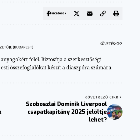
Facebook
KÖVETÉS:
ZETŐJE (BUDAPEST)
nyagokért felel. Biztosítja a szerkesztőségi
s esti összefoglalókat készít a diaszpóra számára.
KÖVETKEZŐ CIKK
Szoboszlai Dominik Liverpool
k
csapatkapitány 2025 jelöltje
lehet?