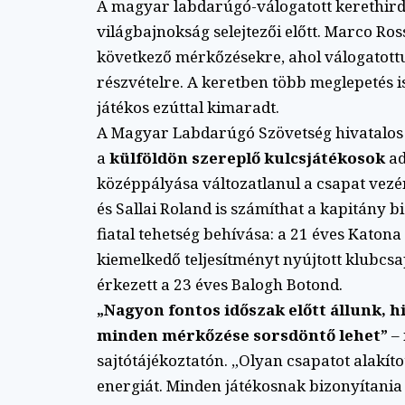
A magyar labdarúgó-válogatott kerethir
világbajnokság selejtezői előtt. Marco Ross
következő mérkőzésekre, ahol válogatottu
részvételre. A keretben több meglepetés 
játékos ezúttal kimaradt.
A Magyar Labdarúgó Szövetség hivatalos k
a
külföldön szereplő kulcsjátékosok
ad
középpályása változatlanul a csapat vezér
és Sallai Roland is számíthat a kapitány 
fiatal tehetség behívása: a 21 éves Katona
kiemelkedő teljesítményt nyújtott klubcs
érkezett a 23 éves Balogh Botond.
„Nagyon fontos időszak előtt állunk, h
minden mérkőzése sorsdöntő lehet”
– 
sajtótájékoztatón. „Olyan csapatot alakítot
energiát. Minden játékosnak bizonyítania 