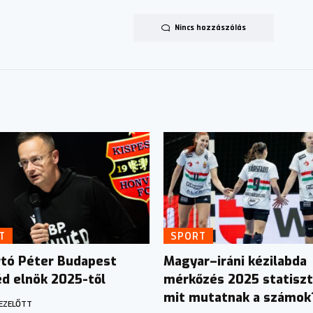
Nincs hozzászólás
T
SPORT
ártó Péter Budapest
Magyar–iráni kézilabda
d elnök 2025-től
mérkőzés 2025 statiszt
mit mutatnak a számok
EZELŐTT