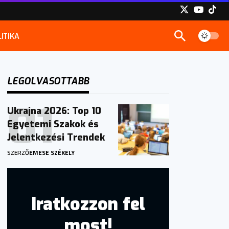
ITIKA
LEGOLVASOTTABB
Ukrajna 2026: Top 10
Egyetemi Szakok és
Jelentkezési Trendek
SZERZŐ
EMESE SZÉKELY
Iratkozzon fel
most!