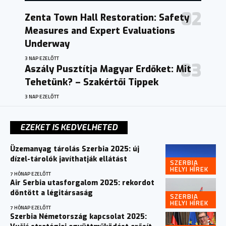
Zenta Town Hall Restoration: Safety
Measures and Expert Evaluations
Underway
3 NAP EZELŐTT
Aszály Pusztítja Magyar Erdőket: Mit
Tehetünk? – Szakértői Tippek
3 NAP EZELŐTT
EZEKET IS KEDVELHETED
Üzemanyag tárolás Szerbia 2025: új
dízel-tárolók javíthatják ellátást
SZERBIA
HELYI HÍREK
7 HÓNAP EZELŐTT
Air Serbia utasforgalom 2025: rekordot
döntött a légitársaság
SZERBIA
HELYI HÍREK
7 HÓNAP EZELŐTT
Szerbia Németország kapcsolat 2025: