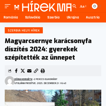
Aa
Románia
Szlovákia
Szerbia
Ukrajna
Ausztria
SZERBIA HELYI HÍREK
Magyarcsernye karácsonyfa
díszítés 2024: gyerekek
szépítették az ünnepet
DÓRA HORVÁTH
2 PERCES OLVASMÁNY
UTOLJÁRA FRISSÍTVE: 2025. DECEMBER 21 16:43