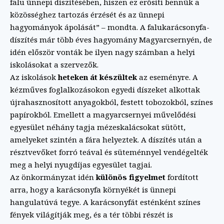
falu ünnepi díszítésében, hiszen ez erősíti bennük a
közösséghez tartozás érzését és az ünnepi
hagyományok ápolását” – mondta. A falukarácsonyfa-
díszítés már több éves hagyomány Magyarcsernyén, de
idén először vonták be ilyen nagy számban a helyi
iskolásokat a szervezők.
Az iskolások
heteken át készültek
az eseményre. A
kézműves foglalkozásokon egyedi díszeket alkottak
újrahasznosított anyagokból, festett tobozokból, színes
papírokból. Emellett a magyarcsernyei művelődési
egyesület néhány tagja mézeskalácsokat sütött,
amelyeket szintén a fára helyeztek. A díszítés után a
résztvevőket forró teával és süteménnyel vendégelték
meg a helyi nyugdíjas egyesület tagjai.
Az önkormányzat idén
különös figyelmet
fordított
arra, hogy a karácsonyfa környékét is ünnepi
hangulatúvá tegye. A karácsonyfát esténként színes
fények világítják meg, és a tér többi részét is