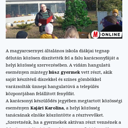
A magyarcsernyei általános iskola diákjai tegnap
délután közösen díszítették fel a falu karácsonyfáját a
helyi közösség szervezésében. A vidám hangulatú
eseményen mintegy
húsz gyermek
vett részt, akik
saját készítésű díszekkel és színes gömbökkel
varázsolták ünnepi hangulatúvá a település
központjában felállított fenyőfát.
A karácsonyi készülődés jegyében megtartott közösségi
eseményen
Kajári Karolina
, a helyi közösség
tanácsának elnöke köszöntötte a résztvevőket.
„Szeretnénk, ha a gyermekek aktívan részt vennének a