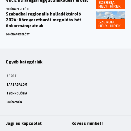
Vučić stratégiai együttműködést erősít
SZERBIA
HELYI HÍREK
9 HÓNAP EZELŐTT
Szabadkai regionális hulladéktároló
2024: Környezetbarát megoldás hét
SZERBIA
HELYI HÍREK
önkormányzatnak
9 HÓNAP EZELŐTT
Egyéb kategóriák
SPORT
TÁRSADALOM
TECHNOLÓGIA
EGÉSZSÉG
Jogi és kapcsolat
Kövess minket!