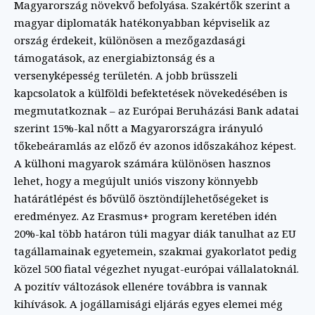
Magyarország növekvő befolyása. Szakértők szerint a
magyar diplomaták hatékonyabban képviselik az
ország érdekeit, különösen a mezőgazdasági
támogatások, az energiabiztonság és a
versenyképesség területén. A jobb brüsszeli
kapcsolatok a külföldi befektetések növekedésében is
megmutatkoznak – az Európai Beruházási Bank adatai
szerint 15%-kal nőtt a Magyarországra irányuló
tőkebeáramlás az előző év azonos időszakához képest.
A külhoni magyarok számára különösen hasznos
lehet, hogy a megújult uniós viszony könnyebb
határátlépést és bővülő ösztöndíjlehetőségeket is
eredményez. Az Erasmus+ program keretében idén
20%-kal több határon túli magyar diák tanulhat az EU
tagállamainak egyetemein, szakmai gyakorlatot pedig
közel 500 fiatal végezhet nyugat-európai vállalatoknál.
A pozitív változások ellenére továbbra is vannak
kihívások. A jogállamisági eljárás egyes elemei még