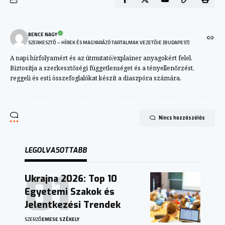
BENCE NAGY
SZERKESZTŐ – HÍREK ÉS MAGYARÁZÓ TARTALMAK VEZETŐJE (BUDAPEST)
A napi hírfolyamért és az útmutató/explainer anyagokért felel.
Biztosítja a szerkesztőségi függetlenséget és a tényellenőrzést,
reggeli és esti összefoglalókat készít a diaszpóra számára.
Nincs hozzászólás
LEGOLVASOTTABB
Ukrajna 2026: Top 10
Egyetemi Szakok és
Jelentkezési Trendek
SZERZŐ
EMESE SZÉKELY