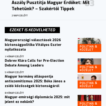
Aszály Pusztítja Magyar Erdőket: Mit
Tehetünk? – Szakértői Tippek
2 NAP EZELŐTT
EZEKET IS KEDVELHETED
Magyarországi választások 2026
biztonságpolitika Vitályos Eszter
POLITIKA &
KÖZÉLET
nyilatkozata
7 HÓNAP EZELŐTT
Dobrev Klára Calls for Pre-Election
Debate Among Leaders
POLITIKA &
KÖZÉLET
5 HÓNAP EZELŐTT
Magyar kormány álláspontja
antiszemitizmus 2025: Bóka János a
POLITIKA &
KÖZÉLET
zsidó közösségek biztonságáról
8 HÓNAP EZELŐTT
Magyar-emírségi diplomácia 2025: mit
jelent ez nekünk?
POLITIKA &