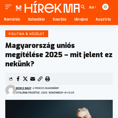
Aa
Románia
Szlovákia
Szerbia
Ukrajna
Ausztria
POLITIKA & KÖZÉLET
Magyarország uniós
megítélése 2025 – mit jelent ez
nekünk?
BENCE NAGY
2 PERCES OLVASMÁNY
UTOLJÁRA FRISSÍTVE: 2025. NOVEMBER 19 10:20