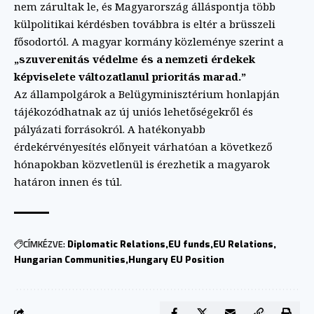
nem zárultak le, és Magyarország álláspontja több
külpolitikai kérdésben továbbra is eltér a brüsszeli
fősodortól. A magyar kormány közleménye szerint a
„szuverenitás védelme és a nemzeti érdekek
képviselete változatlanul prioritás marad.”
Az állampolgárok a Belügyminisztérium honlapján
tájékozódhatnak az új uniós lehetőségekről és
pályázati forrásokról. A hatékonyabb
érdekérvényesítés előnyeit várhatóan a következő
hónapokban közvetlenül is érezhetik a magyarok
határon innen és túl.
CÍMKÉZVE:
Diplomatic Relations
EU funds
EU Relations
Hungarian Communities
Hungary EU Position