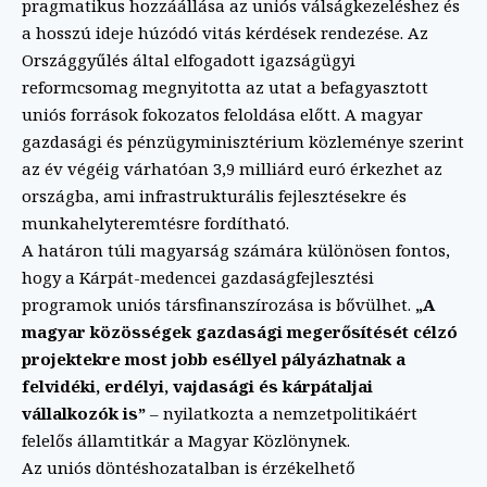
pragmatikus hozzáállása az uniós válságkezeléshez és
a hosszú ideje húzódó vitás kérdések rendezése. Az
Országgyűlés által elfogadott igazságügyi
reformcsomag megnyitotta az utat a befagyasztott
uniós források fokozatos feloldása előtt. A magyar
gazdasági és pénzügyminisztérium közleménye szerint
az év végéig várhatóan 3,9 milliárd euró érkezhet az
országba, ami infrastrukturális fejlesztésekre és
munkahelyteremtésre fordítható.
A határon túli magyarság számára különösen fontos,
hogy a Kárpát-medencei gazdaságfejlesztési
programok uniós társfinanszírozása is bővülhet.
„A
magyar közösségek gazdasági megerősítését célzó
projektekre most jobb eséllyel pályázhatnak a
felvidéki, erdélyi, vajdasági és kárpátaljai
vállalkozók is”
– nyilatkozta a nemzetpolitikáért
felelős államtitkár a Magyar Közlönynek.
Az uniós döntéshozatalban is érzékelhető