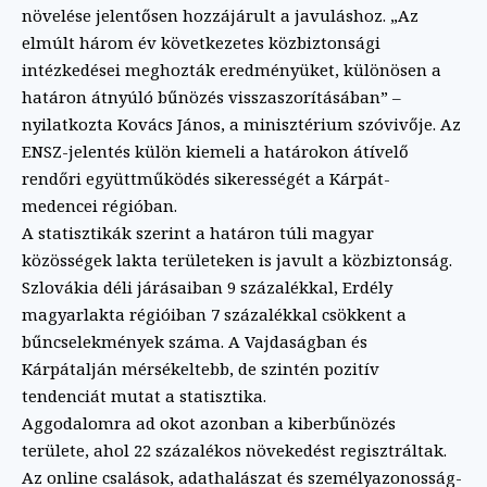
növelése jelentősen hozzájárult a javuláshoz. „Az
elmúlt három év következetes közbiztonsági
intézkedései meghozták eredményüket, különösen a
határon átnyúló bűnözés visszaszorításában” –
nyilatkozta Kovács János, a minisztérium szóvivője. Az
ENSZ-jelentés külön kiemeli a határokon átívelő
rendőri együttműködés sikerességét a Kárpát-
medencei régióban.
A statisztikák szerint a határon túli magyar
közösségek lakta területeken is javult a közbiztonság.
Szlovákia déli járásaiban 9 százalékkal, Erdély
magyarlakta régióiban 7 százalékkal csökkent a
bűncselekmények száma. A Vajdaságban és
Kárpátalján mérsékeltebb, de szintén pozitív
tendenciát mutat a statisztika.
Aggodalomra ad okot azonban a kiberbűnözés
területe, ahol 22 százalékos növekedést regisztráltak.
Az online csalások, adathalászat és személyazonosság-