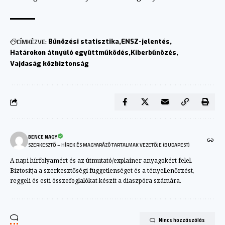
CÍMKÉZVE:
Bűnözési statisztika
ENSZ-jelentés
Határokon átnyúló együttműködés
Kiberbűnözés
Vajdaság közbiztonság
BENCE NAGY
SZERKESZTŐ – HÍREK ÉS MAGYARÁZÓ TARTALMAK VEZETŐJE (BUDAPEST)
A napi hírfolyamért és az útmutató/explainer anyagokért felel.
Biztosítja a szerkesztőségi függetlenséget és a tényellenőrzést,
reggeli és esti összefoglalókat készít a diaszpóra számára.
Nincs hozzászólás