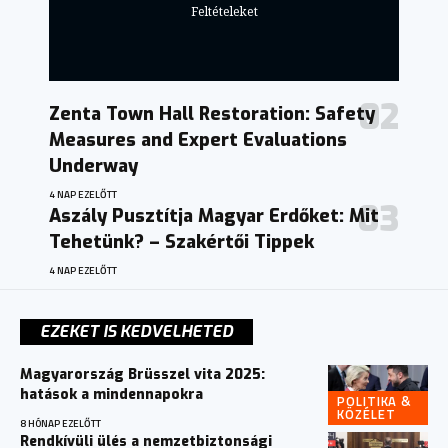
Feltételeket
Zenta Town Hall Restoration: Safety
Measures and Expert Evaluations
Underway
4 NAP EZELŐTT
Aszály Pusztítja Magyar Erdőket: Mit
Tehetünk? – Szakértői Tippek
4 NAP EZELŐTT
EZEKET IS KEDVELHETED
Magyarország Brüsszel vita 2025:
hatások a mindennapokra
POLITIKA &
KÖZÉLET
8 HÓNAP EZELŐTT
Rendkívüli ülés a nemzetbiztonsági