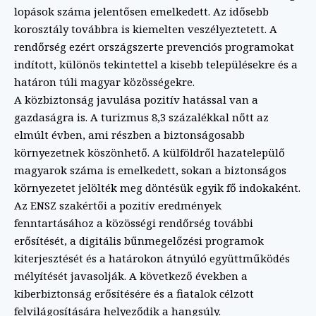
lopások száma jelentősen emelkedett. Az idősebb
korosztály továbbra is kiemelten veszélyeztetett. A
rendőrség ezért országszerte prevenciós programokat
indított, különös tekintettel a kisebb településekre és a
határon túli magyar közösségekre.
A közbiztonság javulása pozitív hatással van a
gazdaságra is. A turizmus 8,3 százalékkal nőtt az
elmúlt évben, ami részben a biztonságosabb
környezetnek köszönhető. A külföldről hazatelepülő
magyarok száma is emelkedett, sokan a biztonságos
környezetet jelölték meg döntésük egyik fő indokaként.
Az ENSZ szakértői a pozitív eredmények
fenntartásához a közösségi rendőrség további
erősítését, a digitális bűnmegelőzési programok
kiterjesztését és a határokon átnyúló együttműködés
mélyítését javasolják. A következő években a
kiberbiztonság erősítésére és a fiatalok célzott
felvilágosítására helyeződik a hangsúly.