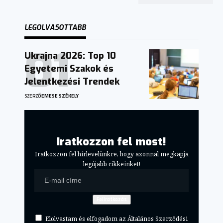
LEGOLVASOTTABB
Ukrajna 2026: Top 10
Egyetemi Szakok és
Jelentkezési Trendek
SZERZŐ
EMESE SZÉKELY
Iratkozzon fel most!
Iratkozzon fel hírlevelünkre, hogy azonnal megkapja
legújabb cikkeinket!
Elolvastam és elfogadom az Általános Szerződési