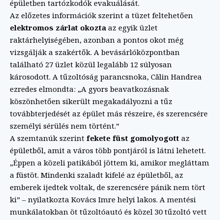
épületben tartózkodók evakuálását.
Az előzetes információk szerint a tüzet feltehetően
elektromos zárlat okozta
az egyik üzlet
raktárhelyiségében, azonban a pontos okot még
vizsgálják a szakértők. A bevásárlóközpontban
található 27 üzlet közül legalább 12 súlyosan
károsodott. A tűzoltóság parancsnoka, Călin Handrea
ezredes elmondta: „A gyors beavatkozásnak
köszönhetően sikerült megakadályozni a tűz
továbbterjedését az épület más részeire, és szerencsére
személyi sérülés nem történt.”
A szemtanúk szerint
fekete füst gomolyogott
az
épületből, amit a város több pontjáról is látni lehetett.
„Éppen a közeli patikából jöttem ki, amikor megláttam
a füstöt. Mindenki szaladt kifelé az épületből, az
emberek ijedtek voltak, de szerencsére pánik nem tört
ki” – nyilatkozta Kovács Imre helyi lakos. A mentési
munkálatokban öt tűzoltóautó és közel 30 tűzoltó vett