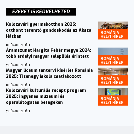
EZEKET IS KEDVELHETED
Kolozsvári gyermekotthon 2025:
otthont teremtő gondoskodás az Aksza
ROMÁNIA
HELYI HÍREK
Házban
8 HÓNAP EZELŐTT
Áramszünet Hargita Fehér megye 2024:
több erdélyi magyar település érintett
ROMÁNIA
HELYI HÍREK
7 HÓNAP EZELŐTT
Magyar líceum tantervi kísérlet Románia
2025: Tizenegy iskola csatlakozott
ROMÁNIA
HELYI HÍREK
8 HÓNAP EZELŐTT
Kolozsvári kulturális recept program
2025: ingyenes múzeumi és
ROMÁNIA
HELYI HÍREK
operalátogatás betegeken
7 HÓNAP EZELŐTT