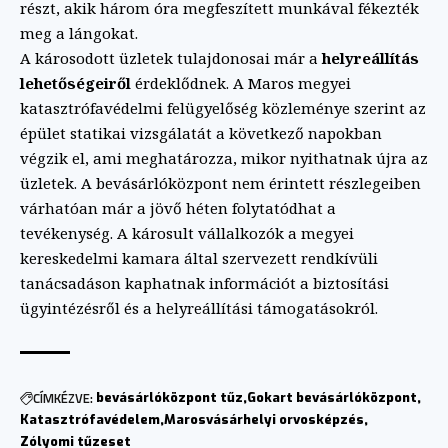
részt, akik három óra megfeszített munkával fékezték
meg a lángokat.
A károsodott üzletek tulajdonosai már a
helyreállítás
lehetőségeiről
érdeklődnek. A Maros megyei
katasztrófavédelmi felügyelőség közleménye szerint az
épület statikai vizsgálatát a következő napokban
végzik el, ami meghatározza, mikor nyithatnak újra az
üzletek. A bevásárlóközpont nem érintett részlegeiben
várhatóan már a jövő héten folytatódhat a
tevékenység. A károsult vállalkozók a megyei
kereskedelmi kamara által szervezett rendkívüli
tanácsadáson kaphatnak információt a biztosítási
ügyintézésről és a helyreállítási támogatásokról.
CÍMKÉZVE:
bevásárlóközpont tűz
Gokart bevásárlóközpont
Katasztrófavédelem
Marosvásárhelyi orvosképzés
Zólyomi tűzeset