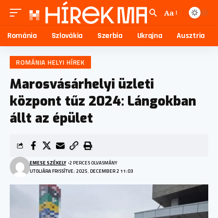
Aa
Románia
Szlovákia
Szerbia
Ukrajna
Ausztria
ROMÁNIA HELYI HÍREK
Marosvásárhelyi üzleti
központ tűz 2024: Lángokban
állt az épület
EMESE SZÉKELY
2 PERCES OLVASMÁNY
UTOLJÁRA FRISSÍTVE: 2025. DECEMBER 2 11:03