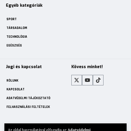
Egyéb kategóriák
SPORT
TÁRSADALOM
TECHNOLÓGIA
EGÉSZSÉG
Jogi és kapcsolat
Kövess minket!
RÓLUNK
KAPCSOLAT
ADATVÉDELMI TÁJÉKOZTATÓ
FELHASZNÁLÁSI FELTÉTELEK
Az oldal használatával elfogadja az
Adatvédelmi