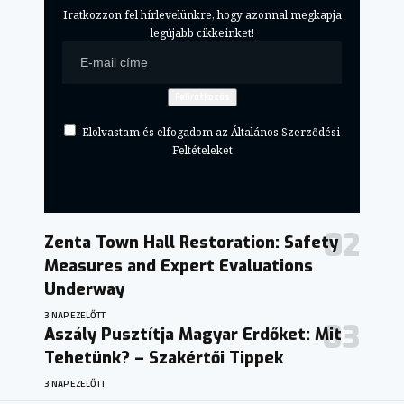
Iratkozzon fel hírlevelünkre, hogy azonnal megkapja
legújabb cikkeinket!
Elolvastam és elfogadom az Általános Szerződési
Feltételeket
Zenta Town Hall Restoration: Safety
Measures and Expert Evaluations
Underway
3 NAP EZELŐTT
Aszály Pusztítja Magyar Erdőket: Mit
Tehetünk? – Szakértői Tippek
3 NAP EZELŐTT