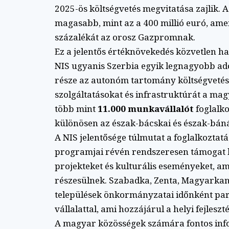
2025-ös költségvetés megvitatása zajlik. A
magasabb, mint az a 400 millió euró, amen
százalékát az orosz Gazpromnak.
Ez a jelentős értéknövekedés közvetlen h
NIS ugyanis Szerbia egyik legnagyobb adóf
része az autonóm tartomány költségvetéséb
szolgáltatásokat és infrastruktúrát a magy
több mint
11.000 munkavállalót
foglalko
különösen az észak-bácskai és észak-báná
A NIS jelentősége túlmutat a foglalkoztatá
programjai révén rendszeresen támogat h
projekteket és kulturális eseményeket, a
részesülnek. Szabadka, Zenta, Magyarkan
települések önkormányzatai időnként pa
vállalattal, ami hozzájárul a helyi fejleszt
A magyar közösségek számára fontos infor