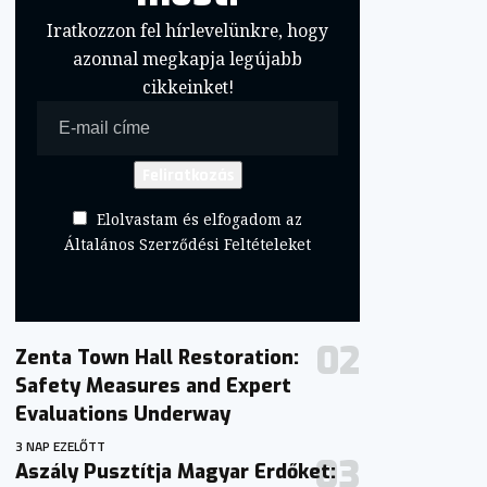
Iratkozzon fel hírlevelünkre, hogy
azonnal megkapja legújabb
cikkeinket!
Elolvastam és elfogadom az
Általános Szerződési Feltételeket
Zenta Town Hall Restoration:
Safety Measures and Expert
Evaluations Underway
3 NAP EZELŐTT
Aszály Pusztítja Magyar Erdőket: