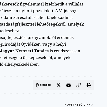
skeresők figyelemmel kísérhetik a vállalat
éteszik a nyitott pozíciókat. A Vajdasági
dáin keresztül is lehet tájékozódni a
azdaságfejlesztési lehetőségekről, amelyek
kedéséhez.
aságfejlesztési programokról érdemes
i irodáját Újvidéken, vagy a helyi
Magyar Nemzeti Tanács
is rendszeresen
lehetőségekről, képzésekről, amelyek
ló elhelyezkedésben.
Facebook
KÖVETKEZŐ CIKK