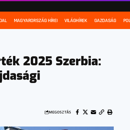
DAL
MAGYARORSZÁG HÍREI
VILÁGHÍREK
GAZDASÁG
POL
rték 2025 Szerbia:
ajdasági
MEGOSZTÁS