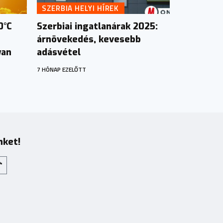
SZERBIA HELYI HÍREK
0°C
Szerbiai ingatlanárak 2025:
árnövekedés, kevesebb
yan
adásvétel
7 HÓNAP EZELŐTT
nket!