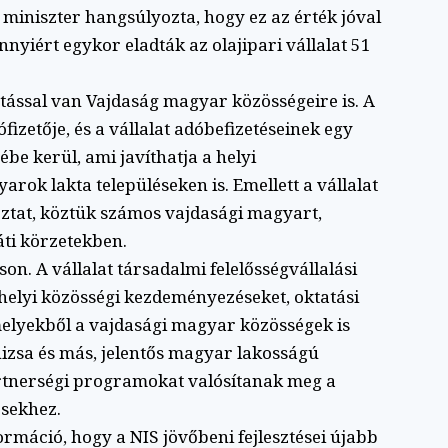
 miniszter hangsúlyozta, hogy ez az érték jóval
nyiért egykor eladták az olajipari vállalat 51
atással van Vajdaság magyar közösségeire is. A
izetője, és a vállalat adóbefizetéseinek egy
e kerül, ami javíthatja a helyi
arok lakta településeken is. Emellett a vállalat
ztat, köztük számos vajdasági magyart,
ti körzetekben.
son. A vállalat társadalmi felelősségvállalási
elyi közösségi kezdeményezéseket, oktatási
melyekből a vajdasági magyar közösségek is
izsa és más, jelentős magyar lakosságú
rtnerségi programokat valósítanak meg a
ésekhez.
máció, hogy a NIS jövőbeni fejlesztései újabb