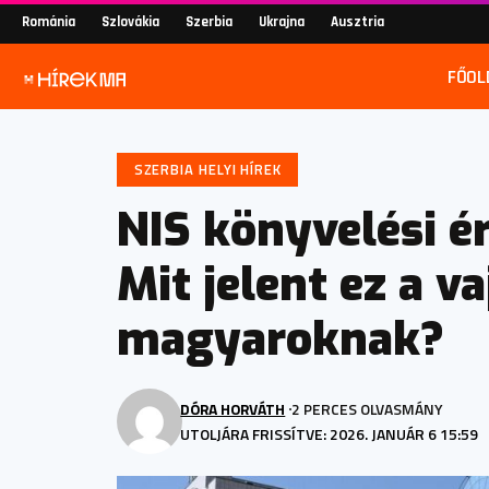
Románia
Szlovákia
Szerbia
Ukrajna
Ausztria
FŐOL
SZERBIA HELYI HÍREK
NIS könyvelési é
Mit jelent ez a v
magyaroknak?
DÓRA HORVÁTH
2 PERCES OLVASMÁNY
UTOLJÁRA FRISSÍTVE: 2026. JANUÁR 6 15:59