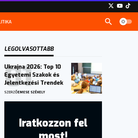
ITIKA
LEGOLVASOTTABB
Ukrajna 2026: Top 10
Egyetemi Szakok és
Jelentkezési Trendek
SZERZŐ
EMESE SZÉKELY
Iratkozzon fel
most!