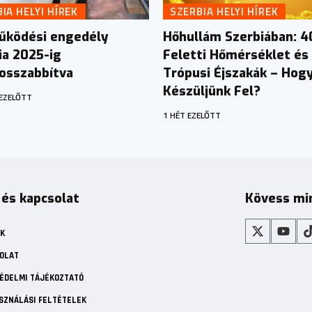
IA HELYI HÍREK
SZERBIA HELYI HÍREK
űködési engedély
Hőhullám Szerbiában: 4
ia 2025-ig
Feletti Hőmérséklet és
sszabbítva
Trópusi Éjszakák – Hog
Készüljünk Fel?
EZELŐTT
1 HÉT EZELŐTT
 és kapcsolat
Kövess mi
K
OLAT
ÉDELMI TÁJÉKOZTATÓ
SZNÁLÁSI FELTÉTELEK