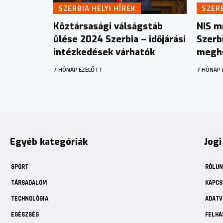
SZERBIA HELYI HÍREK
SZERB
Köztársasági válságstáb
NIS m
ülése 2024 Szerbia – időjárási
Szerb
intézkedések várhatók
megho
7 HÓNAP EZELŐTT
7 HÓNAP 
Egyéb kategóriák
Jogi
SPORT
RÓLUN
TÁRSADALOM
KAPCS
TECHNOLÓGIA
ADATV
EGÉSZSÉG
FELHA