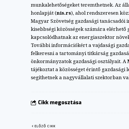
munkalehetőségeket teremthetnek. Az állá
honlapját (
nis.rs
), ahol rendszeresen közz
Magyar Szövetség gazdasági tanácsadói iro
kisebbségi közösségek számára elérhető g
kapcsolódhatnak az energiaszektor növe
További információkért a vajdasági gazd
felkeresni a tartományi titkárság gazdaság
önkormányzatok gazdasági osztályait. A
tájékoztat a közösséget érintő gazdasági 
segíthetnek a nagyvállalati szektorban va
Cikk megosztása
ELŐZŐ CIKK