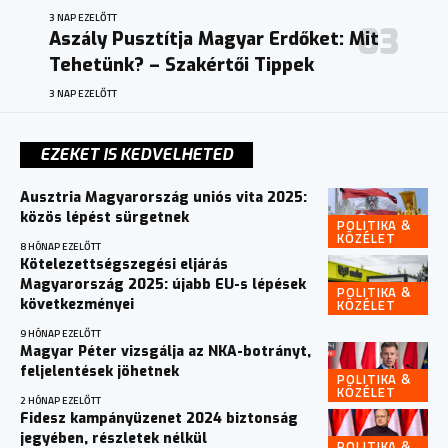
3 NAP EZELŐTT
Aszály Pusztítja Magyar Erdőket: Mit
Tehetünk? – Szakértői Tippek
3 NAP EZELŐTT
EZEKET IS KEDVELHETED
Ausztria Magyarország uniós vita 2025:
közös lépést sürgetnek
POLITIKA &
KÖZÉLET
8 HÓNAP EZELŐTT
Kötelezettségszegési eljárás
Magyarország 2025: újabb EU-s lépések
POLITIKA &
KÖZÉLET
következményei
9 HÓNAP EZELŐTT
Magyar Péter vizsgálja az NKA-botrányt,
feljelentések jöhetnek
POLITIKA &
KÖZÉLET
2 HÓNAP EZELŐTT
Fidesz kampányüzenet 2024 biztonság
jegyében, részletek nélkül
POLITIKA &