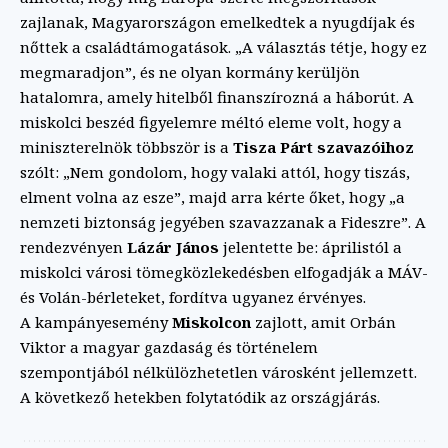
zajlanak, Magyarországon emelkedtek a nyugdíjak és
nőttek a családtámogatások. „A választás tétje, hogy ez
megmaradjon”, és ne olyan kormány kerüljön
hatalomra, amely hitelből finanszírozná a háborút. A
miskolci beszéd figyelemre méltó eleme volt, hogy a
miniszterelnök többször is a
Tisza Párt szavazóihoz
szólt: „Nem gondolom, hogy valaki attól, hogy tiszás,
elment volna az esze”, majd arra kérte őket, hogy „a
nemzeti biztonság jegyében szavazzanak a Fideszre”. A
rendezvényen
Lázár János
jelentette be: áprilistól a
miskolci városi tömegközlekedésben elfogadják a MÁV-
és Volán-bérleteket, fordítva ugyanez érvényes.
A kampányesemény
Miskolcon
zajlott, amit Orbán
Viktor a magyar gazdaság és történelem
szempontjából nélkülözhetetlen városként jellemzett.
A következő hetekben folytatódik az országjárás.