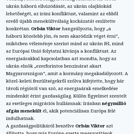
ukrán háború elhúzódását, az ukrán olajblokád
lehetőségét, az iráni konfliktust, valamint az ebből
eredő újabb menekültválság kockázatát említette
konkrétan.
Orbán Viktor
hangsúlyozta, hogy „a
háború közelebb jön, és nem akaródzik véget érni”,
miközben véleménye szerint mind az ukrán fél, mind
az Európai Unió folytatni kívánja a konfliktust. Az
energiaárakkal kapcsolatban azt mondta, hogy az
ukrán elnök „ezerforintos benzinárat akart
Magyarországon”, amit a kormány megakadályozott. A
közel-keleti feszültségekről szólva kifejtette, hogy bár
távoli régióról van szó, az energiaárak emelkedése
mindenkit érint gazdaságilag. Külön figyelmet szentelt
az esetleges migrációs hullámnak: Iránban
négymillió
afgán menekült
él, akik potenciálisan Európa felé
indulhatnak.
A gazdaságpolitikáról beszélve
Orbán Viktor
azt
állította, hogy míg Európa-szerte megszorítások