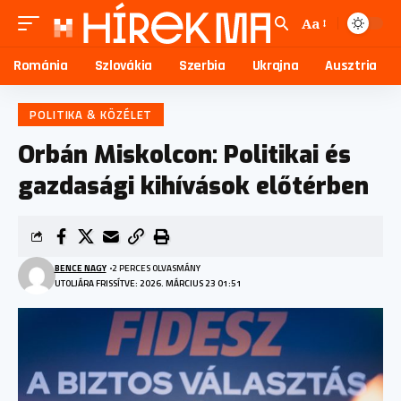
Aa
Románia
Szlovákia
Szerbia
Ukrajna
Ausztria
POLITIKA & KÖZÉLET
Orbán Miskolcon: Politikai és
gazdasági kihívások előtérben
BENCE NAGY
2 PERCES OLVASMÁNY
UTOLJÁRA FRISSÍTVE: 2026. MÁRCIUS 23 01:51