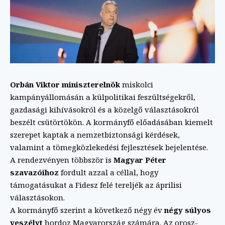
Orbán Viktor miniszterelnök
miskolci
kampányállomásán a külpolitikai feszültségekről,
gazdasági kihívásokról és a közelgő választásokról
beszélt csütörtökön. A kormányfő előadásában kiemelt
szerepet kaptak a nemzetbiztonsági kérdések,
valamint a tömegközlekedési fejlesztések bejelentése.
A rendezvényen többször is
Magyar Péter
szavazóihoz
fordult azzal a céllal, hogy
támogatásukat a Fidesz felé tereljék az áprilisi
választásokon.
A kormányfő szerint a következő négy év
négy súlyos
veszélyt
hordoz Magyarország számára. Az orosz-