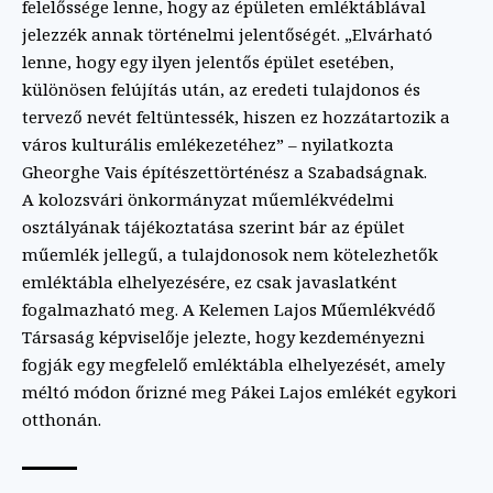
felelőssége lenne, hogy az épületen emléktáblával
jelezzék annak történelmi jelentőségét. „Elvárható
lenne, hogy egy ilyen jelentős épület esetében,
különösen felújítás után, az eredeti tulajdonos és
tervező nevét feltüntessék, hiszen ez hozzátartozik a
város kulturális emlékezetéhez” – nyilatkozta
Gheorghe Vais építészettörténész a Szabadságnak.
A kolozsvári önkormányzat műemlékvédelmi
osztályának tájékoztatása szerint bár az épület
műemlék jellegű, a tulajdonosok nem kötelezhetők
emléktábla elhelyezésére, ez csak javaslatként
fogalmazható meg. A Kelemen Lajos Műemlékvédő
Társaság képviselője jelezte, hogy kezdeményezni
fogják egy megfelelő emléktábla elhelyezését, amely
méltó módon őrizné meg Pákei Lajos emlékét egykori
otthonán.