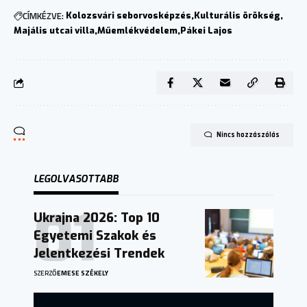
CÍMKÉZVE:
Kolozsvári seborvosképzés
Kulturális örökség
Majális utcai villa
Műemlékvédelem
Pákei Lajos
Nincs hozzászólás
LEGOLVASOTTABB
Ukrajna 2026: Top 10
Egyetemi Szakok és
Jelentkezési Trendek
SZERZŐ
EMESE SZÉKELY