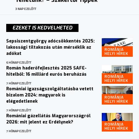
Tehetünk? – Szakértői Tippek
3 NAP EZELŐTT
EZEKET IS KEDVELHETED
Sepsiszentgyörgy adócsökkentés 2025:
lakossági tiltakozás után mérséklik az
ROMÁNIA
HELYI HÍREK
adókat
6 HÓNAP EZELŐTT
Román haderőfejlesztés 2025 SAFE-
hitelből: 16 milliárd eurós beruházás
ROMÁNIA
HELYI HÍREK
7 HÓNAP EZELŐTT
Romániai igazságszolgáltatásba vetett
bizalom 2024: magyarok is
ROMÁNIA
HELYI HÍREK
elégedetlenek
7 HÓNAP EZELŐTT
Romániai gázellátás Magyarországról
2026: mit jelent ez Erdélynek?
ROMÁNIA
HELYI HÍREK
7 HÓNAP EZELŐTT