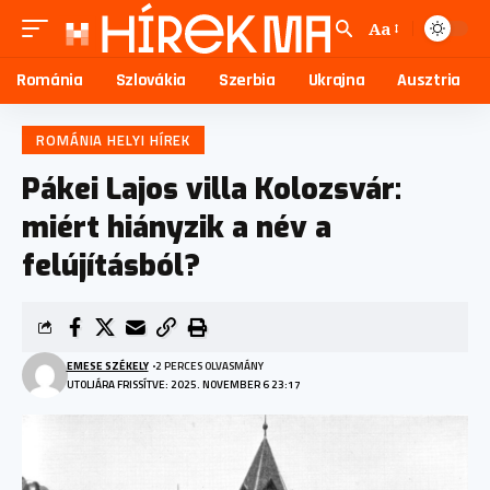
Aa
Románia
Szlovákia
Szerbia
Ukrajna
Ausztria
ROMÁNIA HELYI HÍREK
Pákei Lajos villa Kolozsvár:
miért hiányzik a név a
felújításból?
EMESE SZÉKELY
2 PERCES OLVASMÁNY
UTOLJÁRA FRISSÍTVE: 2025. NOVEMBER 6 23:17