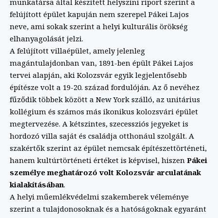
munkatársa által készített helyszíni riport szerint a
felújított épület kapuján nem szerepel Pákei Lajos
neve, ami sokak szerint a helyi kulturális örökség
elhanyagolását jelzi.
A felújított villaépület, amely jelenleg
magántulajdonban van, 1891-ben épült Pákei Lajos
tervei alapján, aki Kolozsvár egyik legjelentősebb
építésze volt a 19-20. század fordulóján. Az ő nevéhez
fűződik többek között a New York szálló, az unitárius
kollégium és számos más ikonikus kolozsvári épület
megtervezése. A kétszintes, szecessziós jegyeket is
hordozó villa saját és családja otthonául szolgált. A
szakértők szerint az épület nemcsak építészettörténeti,
hanem kultúrtörténeti értéket is képvisel, hiszen
Pákei
személye meghatározó volt Kolozsvár arculatának
kialakításában
.
A helyi műemlékvédelmi szakemberek véleménye
szerint a tulajdonosoknak és a hatóságoknak egyaránt