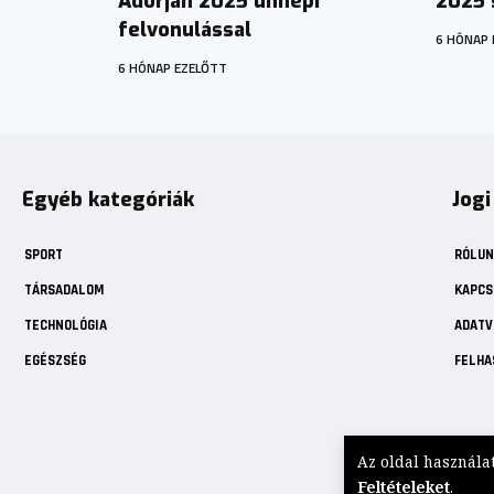
Adorján 2025 ünnepi
2025 
felvonulással
6 HÓNAP 
6 HÓNAP EZELŐTT
Egyéb kategóriák
Jogi
SPORT
RÓLUN
TÁRSADALOM
KAPCS
TECHNOLÓGIA
ADATV
EGÉSZSÉG
FELHA
Az oldal használa
© 2025 Hirek Ma. M
Feltételeket
.