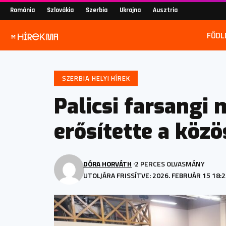
Románia
Szlovákia
Szerbia
Ukrajna
Ausztria
FŐOL
SZERBIA HELYI HÍREK
Palicsi farsangi
erősítette a köz
DÓRA HORVÁTH
2 PERCES OLVASMÁNY
UTOLJÁRA FRISSÍTVE: 2026. FEBRUÁR 15 18: