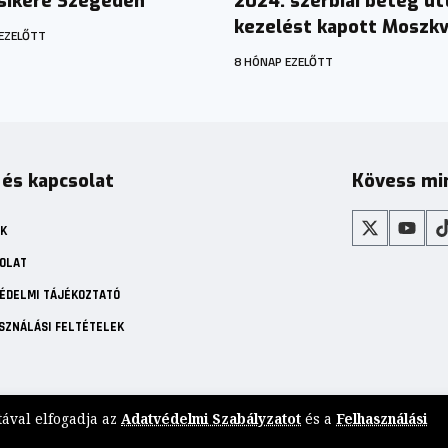
sikere Szegeden
2024: szerbiai beteg út
kezelést kapott Moszk
EZELŐTT
8 HÓNAP EZELŐTT
 és kapcsolat
Kövess mi
K
OLAT
ÉDELMI TÁJÉKOZTATÓ
SZNÁLÁSI FELTÉTELEK
tával elfogadja az
Adatvédelmi Szabályzatot
és a
Felhasználási
inden jog fenntartva. Független, magyar nyelvű diaszpóra-média.