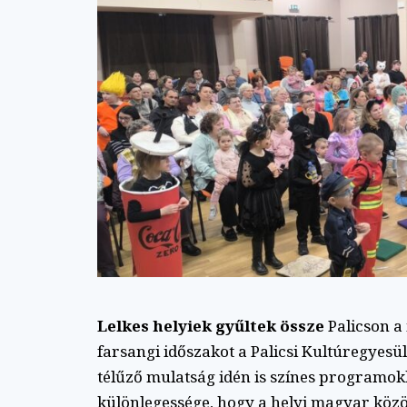
Lelkes helyiek gyűltek össze
Palicson a
farsangi időszakot a Palicsi Kultúregyes
télűző mulatság idén is színes programok
különlegessége, hogy a helyi magyar közö