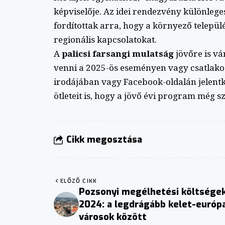
képviselője. Az idei rendezvény különlege
fordítottak arra, hogy a környező települé
regionális kapcsolatokat.
A
palicsi farsangi mulatság
jövőre is vá
venni a 2025-ös eseményen vagy csatlakoz
irodájában vagy Facebook-oldalán jelentk
ötleteit is, hogy a jövő évi program még s
Cikk megosztása
ELŐZŐ CIKK
Pozsonyi megélhetési költsége
2024: a legdrágább kelet-európa
városok között