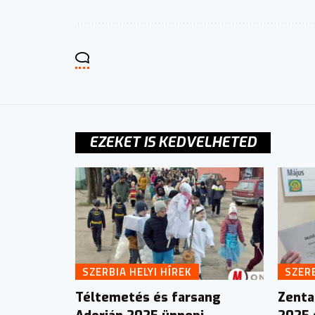
EZEKET IS KEDVELHETED
SZERBIA HELYI HÍREK
SZERB
Téltemetés és farsang
Zenta