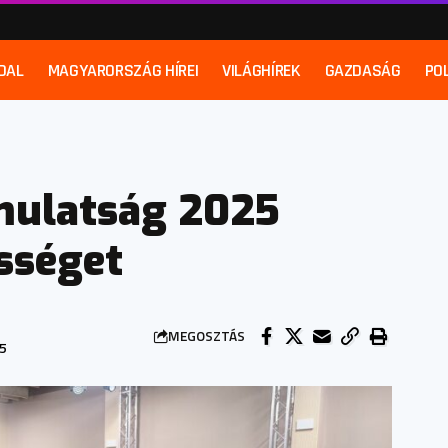
DAL
MAGYARORSZÁG HÍREI
VILÁGHÍREK
GAZDASÁG
POL
 mulatság 2025
össéget
MEGOSZTÁS
25