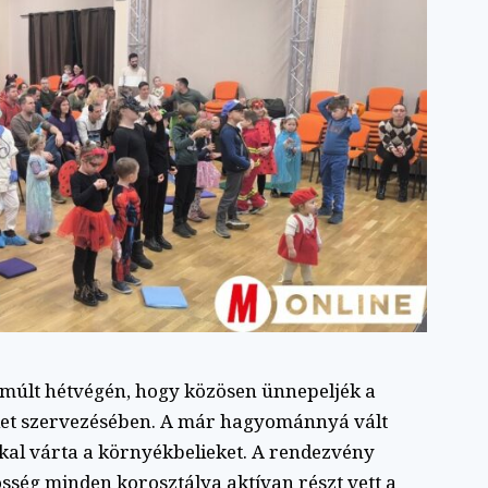
 múlt hétvégén, hogy közösen ünnepeljék a
ület szervezésében. A már hagyománnyá vált
kal várta a környékbelieket. A rendezvény
sség minden korosztálya aktívan részt vett a