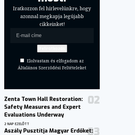
Iratkozzon fel hírlevelünkre, hogy
azonnal megkapja legújabb
cikkeinket!
Elolvastam és elfogadom az
Általános Szerződési Feltételeket
Zenta Town Hall Restoration:
Safety Measures and Expert
Evaluations Underway
2 NAP EZELŐTT
Aszály Pusztítja Magyar Erdőket: