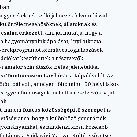
ában.
a gyerekeknek szóló jelmezes felvonulással,
 különféle mesehősöknek, állatoknak és
 család érkezett
, ami jól mutatja, hogy a
ja hagyományaink ápolását,” nyilatkozta
 gyerekprogramot kézműves foglalkozások
ációkat készíthettek a résztvevők.
yi amatőr színjátszók tréfás jelenetekkel
csi Tamburazenekar
húzta a talpalávalót. Az
tött bál volt, amelyen több mint 150 helyi lakos
s egyéb finomságok mellett a résztvevők saját
nak.
tt, hanem
fontos közösségépítő szerepet
is
ehetőség arra, hogy a különböző generációk
gyományainkat, és mindenki kicsit közelebb
h János, a Vajdasági Magyar Kultúrszövetség