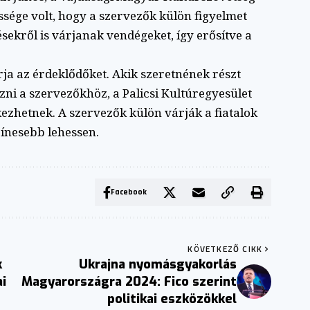
ssége volt, hogy a szervezők külön figyelmet
sekről is várjanak vendégeket, így erősítve a
rja az érdeklődőket. Akik szeretnének részt
ni a szervezőkhöz, a Palicsi Kultúregyesület
ezhetnek. A szervezők külön várják a fiatalok
zínesebb lehessen.
Facebook
KÖVETKEZŐ CIKK
k
Ukrajna nyomásgyakorlás
i
Magyarországra 2024: Fico szerint
politikai eszközökkel