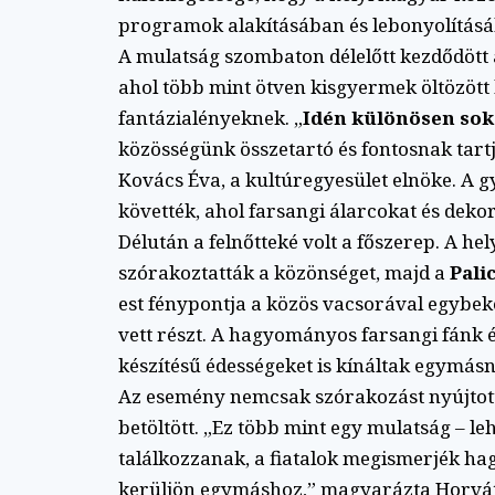
programok alakításában és lebonyolítás
A mulatság szombaton délelőtt kezdődött 
ahol több mint ötven kisgyermek öltözött
fantázialényeknek. „
Idén különösen sok
közösségünk összetartó és fontosnak tart
Kovács Éva, a kultúregyesület elnöke. A
követték, ahol farsangi álarcokat és dekor
Délután a felnőtteké volt a főszerep. A hel
szórakoztatták a közönséget, majd a
Pali
est fénypontja a közös vacsorával egybekö
vett részt. A hagyományos farsangi fánk é
készítésű édességeket is kínáltak egymás
Az esemény nemcsak szórakozást nyújto
betöltött. „Ez több mint egy mulatság – l
találkozzanak, a fiatalok megismerjék ha
kerüljön egymáshoz,” magyarázta Horvát