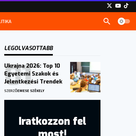
ITIKA
LEGOLVASOTTABB
Ukrajna 2026: Top 10
Egyetemi Szakok és
Jelentkezési Trendek
SZERZŐ
EMESE SZÉKELY
Iratkozzon fel
most!