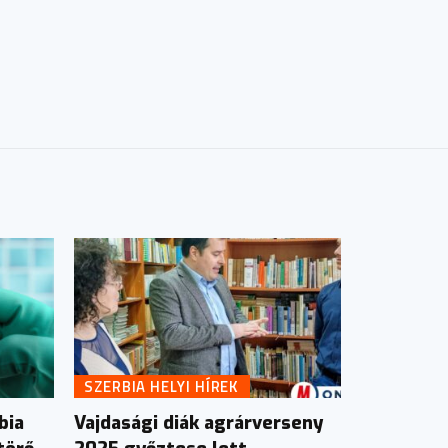
SZERBIA HELYI HÍREK
bia
Vajdasági diák agrárverseny