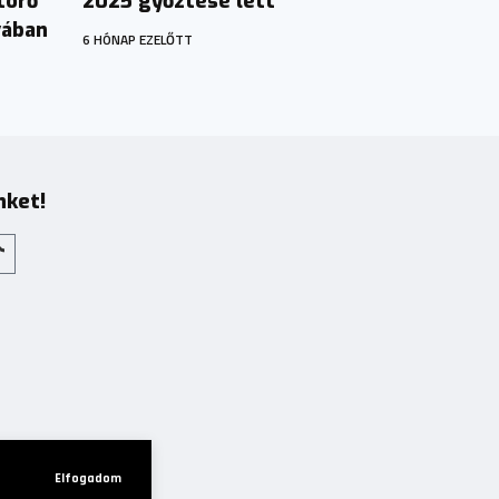
törő
2025 győztese lett
vában
6 HÓNAP EZELŐTT
nket!
Elfogadom