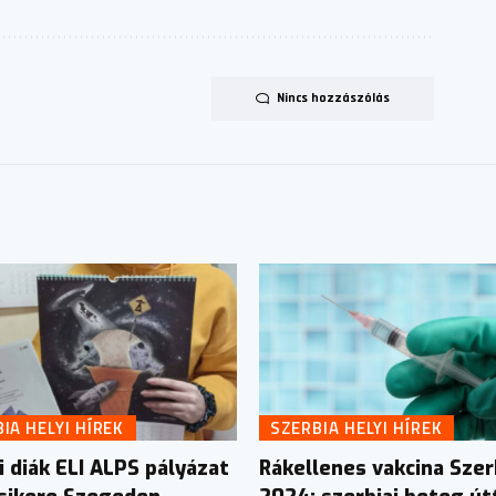
Nincs hozzászólás
IA HELYI HÍREK
SZERBIA HELYI HÍREK
i diák ELI ALPS pályázat
Rákellenes vakcina Szer