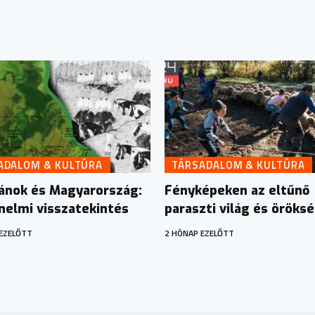
ADALOM & KULTÚRA
TÁRSADALOM & KULTÚRA
nok és Magyarország:
Fényképeken az eltűnő
nelmi visszatekintés
paraszti világ és öröks
EZELŐTT
2 HÓNAP EZELŐTT