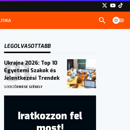
ITIKA
LEGOLVASOTTABB
Ukrajna 2026: Top 10
Egyetemi Szakok és
Jelentkezési Trendek
SZERZŐ
EMESE SZÉKELY
Iratkozzon fel
most!