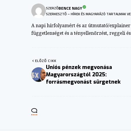
BENCE NAGY
SZERZŐ
SZERKESZTŐ – HÍREK ÉS MAGYARÁZÓ TARTALMAK VE
A napi hírfolyamért és az útmutató/explainer a
függetlenséget és a tényellenőrzést, reggeli é
ELŐZŐ CIKK
Uniós pénzek megvonása
Magyarországtól 2025:
forrásmegvonást sürgetnek