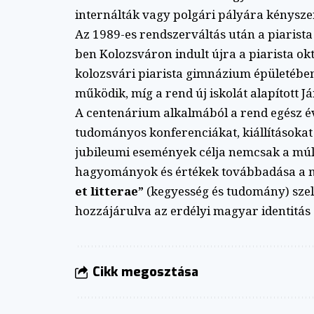
internálták vagy polgári pályára kényszer
Az 1989-es rendszerváltás után a piaris
ben Kolozsváron indult újra a piarista o
kolozsvári piarista gimnázium épületéb
működik, míg a rend új iskolát alapított 
A centenárium alkalmából a rend egész é
tudományos konferenciákat, kiállításokat
jubileumi események célja nemcsak a múlt 
hagyományok és értékek továbbadása a ma
et litterae”
(kegyesség és tudomány) sze
hozzájárulva az erdélyi magyar identitás
Cikk megosztása