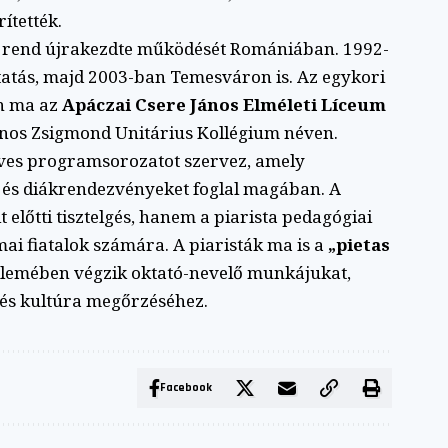
ítették.
ta rend újrakezdte működését Romániában. 1992-
ktatás, majd 2003-ban Temesváron is. Az egykori
en ma az
Apáczai Csere János Elméleti Líceum
János Zsigmond Unitárius Kollégium néven.
ves programsorozatot szervez, amely
 és diákrendezvényeket foglal magában. A
előtti tisztelgés, hanem a piarista pedagógiai
i fiatalok számára. A piaristák ma is a
„pietas
llemében végzik oktató-nevelő munkájukat,
 és kultúra megőrzéséhez.
Facebook