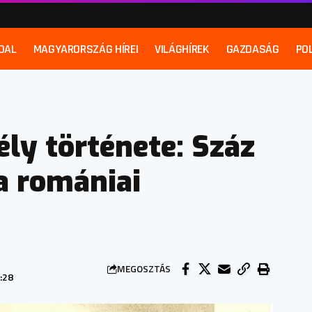
DAL
MAGYARORSZÁG HÍREI
VILÁGHÍREK
GAZDASÁG
POL
ély története: Száz
a romániai
MEGOSZTÁS
:28