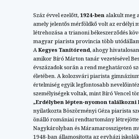
Száz évvel ezelőtt,
1924-ben
alakult meg 
amely jelentős mérföldkő volt az erdélyi
létrehozása a trianoni békeszerződés köv
magyar piarista provincia több utódállam 
A
Kegyes Tanítórend
, ahogy hivatalosan
amikor Bíró Márton tanár vezetésével Besz
évszázadok során a rend meghatározó szere
életében. A kolozsvári piarista gimnáziu
értelmiség egyik legfontosabb nevelőinté
személyiségek voltak, mint Bíró Vencel tör
„Erdélyben lépten-nyomon találkozni 
nyilatkozta Böszörményi Géza piarista s
önálló romániai rendtartomány létrejötte
Nagykárolyban és Máramarosszigeten műk
1948-ban államosította az egyházi iskolák