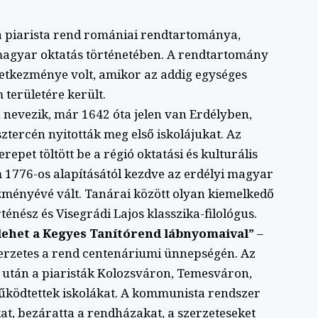
a piarista rend romániai rendtartománya,
 magyar oktatás történetében. A rendtartomány
etkezménye volt, amikor az addig egységes
területére került.
 nevezik, már 1642 óta jelen van Erdélyben,
tercén nyitották meg első iskolájukat. Az
pet töltött be a régió oktatási és kulturális
m 1776-os alapításától kezdve az erdélyi magyar
zményévé vált. Tanárai között olyan kiemelkedő
ténész és Visegrádi Lajos klasszika-filológus.
lehet a Kegyes Tanítórend lábnyomaival”
–
zerzetes a rend centenáriumi ünnepségén. Az
 után a piaristák Kolozsváron, Temesváron,
ödtettek iskolákat. A kommunista rendszer
at, bezáratta a rendházakat, a szerzeteseket