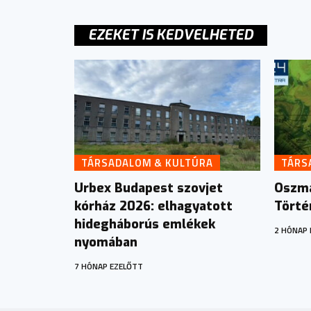
EZEKET IS KEDVELHETED
TÁRSADALOM & KULTÚRA
TÁRS
Urbex Budapest szovjet
Oszmá
kórház 2026: elhagyatott
Törté
hidegháborús emlékek
2 HÓNAP 
nyomában
7 HÓNAP EZELŐTT