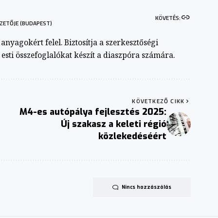
KÖVETÉS:
ZETŐJE (BUDAPEST)
nyagokért felel. Biztosítja a szerkesztőségi
s esti összefoglalókat készít a diaszpóra számára.
KÖVETKEZŐ CIKK
M4-es autópálya fejlesztés 2025:
Új szakasz a keleti régió
közlekedéséért
Nincs hozzászólás