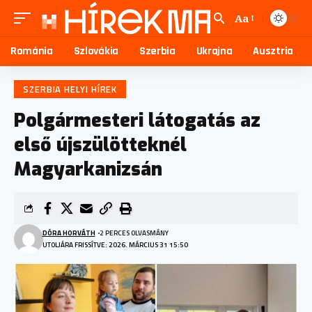
Aa
Románia
Szlovákia
Szerbia
Ukrajna
Ausztria
SZERBIA HELYI HÍREK
Polgármesteri látogatás az
első újszülötteknél
Magyarkanizsán
DÓRA HORVÁTH
2 PERCES OLVASMÁNY
UTOLJÁRA FRISSÍTVE: 2026. MÁRCIUS 31 15:50