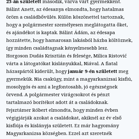
23-án született
második, várva várt gyermekként.
Bálint Anett, az édesanya elmondta, hogy hatalmas
öröm a családbővülés. Külön köszönettel tartoznak,
hogy a polgármester személyesen meglátogatta őket,
és ajándékot is kaptak. Bálint Ádám, az édesapa
hozzátette, hogy hamarosan lakásból házba költöznek,
így minden családtagnak kényelmesebb lesz.
Horgoson Dudás Krisztián és felesége, Milica Ristović
várta a látogatókat kislányukkal, Niával. A fiatal
házaspártól kiderült, hogy
január 9-én született
meg
gyermekük. Nia csakúgy, mint a magyarkanizsai kisfiú,
mosolygós és ami a legfontosabb, jó egészségnek
örvend. A polgármester virágcsokrot és pénzt
tartalmazó borítékot adott át a családoknak.
Fejsztámer Róbert elmondta, hogy minden évben
végigjárják azokat a családokat, akiknél az év első
kisfiúja és kislányja született. Ez már hagyomány
Magyarkanizsa községben. Ezzel azt szeretnék