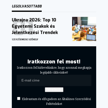
LEGOLVASOTTABB
Ukrajna 2026: Top 10
Egyetemi Szakok és
Jelentkezési Trendek
SZERZŐ
EMESE SZÉKELY
Iratkozzon fel most!
Iratkozzon fel hírlevelünkre, hogy azonnal megkapja
legújabb cikkeinket!
Elolvastam és elfogadom az Általános Szerződési
Feltételeket