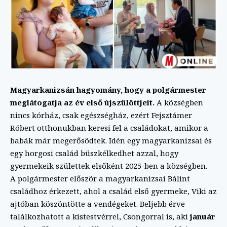
Magyarkanizsán hagyomány, hogy a polgármester
meglátogatja az év első újszülöttjeit.
A községben
nincs kórház, csak egészségház, ezért Fejsztámer
Róbert otthonukban keresi fel a családokat, amikor a
babák már megerősödtek. Idén egy magyarkanizsai és
egy horgosi család büszkélkedhet azzal, hogy
gyermekeik születtek elsőként 2025-ben a községben.
A polgármester először a magyarkanizsai Bálint
családhoz érkezett, ahol a család első gyermeke, Viki az
ajtóban köszöntötte a vendégeket. Beljebb érve
találkozhatott a kistestvérrel, Csongorral is, aki
január