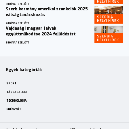
HELYI HÍREK
8 HÓNAP EZELŐTT
Szerb kormány amerikai szankciók 2025
válságtanácskozás
SZERBIA
HELYI HÍREK
9 HÓNAP EZELŐTT
Vajdasági magyar falvak
együttműködése 2024 fejlődésért
SZERBIA
HELYI HÍREK
8 HÓNAP EZELŐTT
Egyéb kategóriák
SPORT
TÁRSADALOM
TECHNOLÓGIA
EGÉSZSÉG