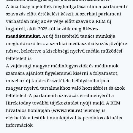
A bizottság a jelöltek meghallgatása után a parlamenti
szavazás előtt értékelést készít. A szerbiai parlament
várhatóan még az év vége előtt szavaz a REM új
tagjairól, akik 2025-től kezdik meg
ötéves
mandátumukat
. Az új összetételű tanács munkája
meghatározó lesz a szerbiai médiaszabályozás jövőjére
nézve, beleértve a kisebbségi nyelvű média működési
feltételeit is.
A vajdasági magyar médiafogyasztók és médiumok
számára ajánlott figyelemmel kísérni a folyamatot,
mivel az új tanács összetétele befolyásolhatja a
magyar nyelvű tartalmakhoz való hozzáférést és azok
feltételeit. A parlamenti szavazás eredményéről a
Hirek.today további tájékoztatást nyújt majd. A REM
hivatalos honlapján (
www.rem.rs
) jelenleg is
elérhetők a testület munkájával kapcsolatos aktuális
információk.