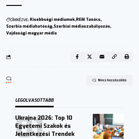
CÍMKÉZVE:
Kisebbségi médiumok
REM Tanács
Szerbia médiahatóság
Szerbiai médiaszabályozás
Vajdasági magyar média
Nincs hozzászólás
LEGOLVASOTTABB
Ukrajna 2026: Top 10
Egyetemi Szakok és
Jelentkezési Trendek