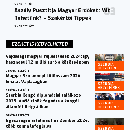
5 NAP EZELŐTT
Aszály Pusztítja Magyar Erdőket: Mit
Tehetünk? – Szakértői Tippek
5 NAP EZELŐTT
EZEKET IS KEDVELHETED
Vajdasági magyar fejlesztések 2024: Így
hasznosul 1,2 millió euró a közösségben
SZERBIA
HELYI HÍREK
7 HÓNAP EZELŐTT
Magyar Szó ünnepi különszám 2024
kínálat Vajdaságban
SZERBIA
HELYI HÍREK
7 HÓNAP EZELŐTT
Szerbia Kongó diplomáciai találkozó
2025: Vučić elnök fogadta a kongói
SZERBIA
HELYI HÍREK
államfőt Belgrádban
8 HÓNAP EZELŐTT
Egészségre ártalmas hús Zombor 2024:
több tonna lefoglalva
SZERBIA