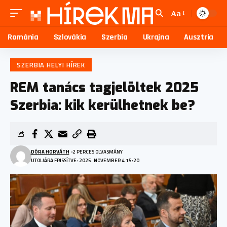
Aa
Románia
Szlovákia
Szerbia
Ukrajna
Ausztria
SZERBIA HELYI HÍREK
REM tanács tagjelöltek 2025
Szerbia: kik kerülhetnek be?
DÓRA HORVÁTH
2 PERCES OLVASMÁNY
UTOLJÁRA FRISSÍTVE: 2025. NOVEMBER 4 15:20