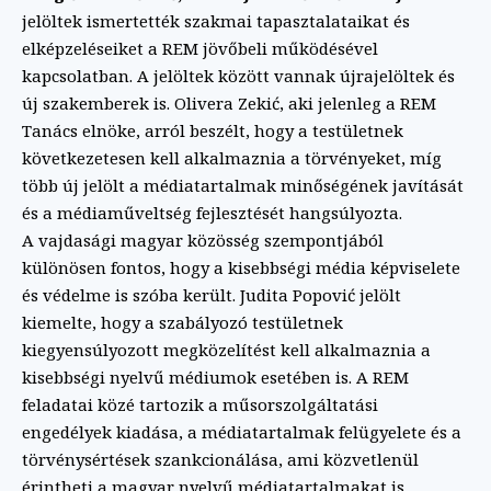
jelöltek ismertették szakmai tapasztalataikat és
elképzeléseiket a REM jövőbeli működésével
kapcsolatban. A jelöltek között vannak újrajelöltek és
új szakemberek is. Olivera Zekić, aki jelenleg a REM
Tanács elnöke, arról beszélt, hogy a testületnek
következetesen kell alkalmaznia a törvényeket, míg
több új jelölt a médiatartalmak minőségének javítását
és a médiaműveltség fejlesztését hangsúlyozta.
A vajdasági magyar közösség szempontjából
különösen fontos, hogy a kisebbségi média képviselete
és védelme is szóba került. Judita Popović jelölt
kiemelte, hogy a szabályozó testületnek
kiegyensúlyozott megközelítést kell alkalmaznia a
kisebbségi nyelvű médiumok esetében is. A REM
feladatai közé tartozik a műsorszolgáltatási
engedélyek kiadása, a médiatartalmak felügyelete és a
törvénysértések szankcionálása, ami közvetlenül
érintheti a magyar nyelvű médiatartalmakat is.