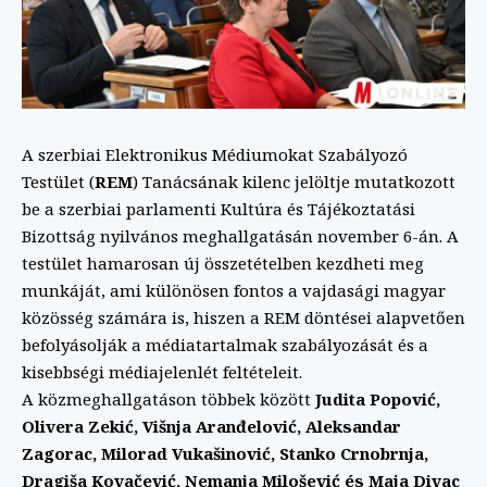
A szerbiai Elektronikus Médiumokat Szabályozó
Testület (
REM
) Tanácsának kilenc jelöltje mutatkozott
be a szerbiai parlamenti Kultúra és Tájékoztatási
Bizottság nyilvános meghallgatásán november 6-án. A
testület hamarosan új összetételben kezdheti meg
munkáját, ami különösen fontos a vajdasági magyar
közösség számára is, hiszen a REM döntései alapvetően
befolyásolják a médiatartalmak szabályozását és a
kisebbségi médiajelenlét feltételeit.
A közmeghallgatáson többek között
Judita Popović,
Olivera Zekić, Višnja Aranđelović, Aleksandar
Zagorac, Milorad Vukašinović, Stanko Crnobrnja,
Dragiša Kovačević, Nemanja Milošević és Maja Divac