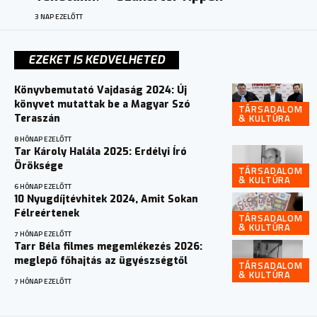
3 NAP EZELŐTT
EZEKET IS KEDVELHETED
Könyvbemutató Vajdaság 2024: Új
könyvet mutattak be a Magyar Szó
TÁRSADALOM
& KULTÚRA
Teraszán
8 HÓNAP EZELŐTT
Tar Károly Halála 2025: Erdélyi Író
Öröksége
TÁRSADALOM
& KULTÚRA
6 HÓNAP EZELŐTT
10 Nyugdíjtévhitek 2024, Amit Sokan
Félreértenek
TÁRSADALOM
& KULTÚRA
7 HÓNAP EZELŐTT
Tarr Béla filmes megemlékezés 2026:
meglepő főhajtás az ügyészségtől
TÁRSADALOM
& KULTÚRA
7 HÓNAP EZELŐTT