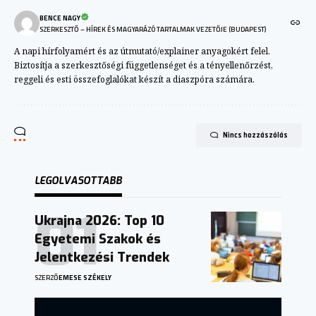
BENCE NAGY
SZERKESZTŐ – HÍREK ÉS MAGYARÁZÓ TARTALMAK VEZETŐJE (BUDAPEST)
A napi hírfolyamért és az útmutató/explainer anyagokért felel.
Biztosítja a szerkesztőségi függetlenséget és a tényellenőrzést,
reggeli és esti összefoglalókat készít a diaszpóra számára.
Nincs hozzászólás
LEGOLVASOTTABB
Ukrajna 2026: Top 10
Egyetemi Szakok és
Jelentkezési Trendek
SZERZŐ
EMESE SZÉKELY