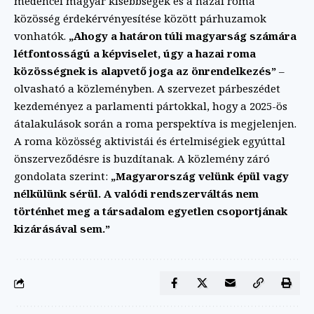
medencei magyar kisebbségek és a hazai roma
közösség érdekérvényesítése között párhuzamok
vonhatók.
„Ahogy a határon túli magyarság számára
létfontosságú a képviselet, úgy a hazai roma
közösségnek is alapvető joga az önrendelkezés”
–
olvasható a közleményben. A szervezet párbeszédet
kezdeményez a parlamenti pártokkal, hogy a 2025-ös
átalakulások során a roma perspektíva is megjelenjen.
A roma közösség aktivistái és értelmiségiek egyúttal
önszerveződésre is buzdítanak. A közlemény záró
gondolata szerint:
„Magyarország velünk épül vagy
nélkülünk sérül. A valódi rendszerváltás nem
történhet meg a társadalom egyetlen csoportjának
kizárásával sem.”