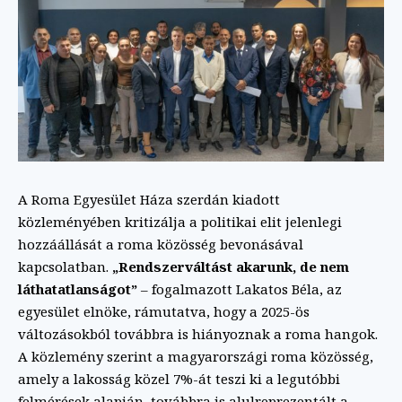
A Roma Egyesület Háza szerdán kiadott
közleményében kritizálja a politikai elit jelenlegi
hozzáállását a roma közösség bevonásával
kapcsolatban.
„Rendszerváltást akarunk, de nem
láthatatlanságot”
– fogalmazott Lakatos Béla, az
egyesület elnöke, rámutatva, hogy a 2025-ös
változásokból továbbra is hiányoznak a roma hangok.
A közlemény szerint a magyarországi roma közösség,
amely a lakosság közel 7%-át teszi ki a legutóbbi
felmérések alapján, továbbra is alulreprezentált a