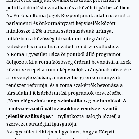
politikai döntéshozatalban és a közéleti párbeszédben.
Az Európai Roma Jogok Központjának adatai szerint a
parlamenti és önkormányzati képviselők között
mindössze 1,2% a roma származásúak aránya,
miközben a közösség társadalmi integrációja
kulcskérdés maradna a valódi rendszerváltáshoz.
A Roma Egyesület Háza öt pontból álló programot
dolgozott ki a roma közösség érdemi bevonására. Ezek
között szerepel a roma képviselők arányának növelése
a törvényhozásban, a nemzetiségi önkormányzati
rendszer reformja, és a roma szakértők bevonása a
társadalmi felzárkóztatási programok tervezésébe.
„Nem elégszünk meg szimbolikus gesztusokkal. A
rendszerszintű változásokhoz rendszerszintű
jelenlét szükséges”
– nyilatkozta Balogh József, a
szervezet stratégiai igazgatója.
Az egyesület felhívja a figyelmet, hogy a Kárpát-