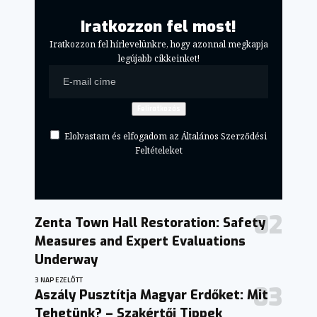
Iratkozzon fel most!
Iratkozzon fel hírlevelünkre, hogy azonnal megkapja
legújabb cikkeinket!
Elolvastam és elfogadom az Általános Szerződési
Feltételeket
Zenta Town Hall Restoration: Safety
Measures and Expert Evaluations
Underway
3 NAP EZELŐTT
Aszály Pusztítja Magyar Erdőket: Mit
Tehetünk? – Szakértői Tippek