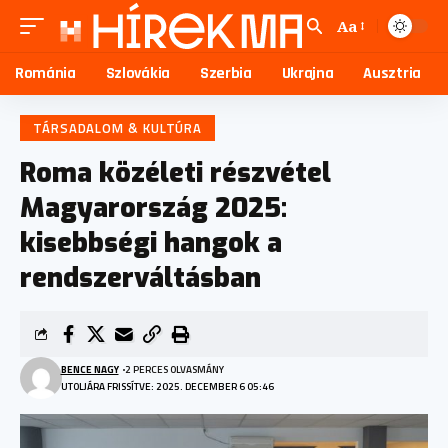
Aa
Románia
Szlovákia
Szerbia
Ukrajna
Ausztria
TÁRSADALOM & KULTÚRA
Roma közéleti részvétel
Magyarország 2025:
kisebbségi hangok a
rendszerváltásban
BENCE NAGY
2 PERCES OLVASMÁNY
UTOLJÁRA FRISSÍTVE: 2025. DECEMBER 6 05:46