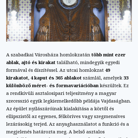
A szabadkai Városháza homlokzatán
több mint ezer
ablak, ajtó és kirakat
található, mindegyik egyedi
formával és díszítéssel. Az utcai homlokzat
49
kirakatot, 4 kaput és 365 ablakot
számlál, amelyek
33
különböző méret- és formavariációban
készültek. Ez
a rendkívüli asztalosipari teljesítmény a magyar
szecesszió egyik legkiemelkedőbb példája Vajdaságban.
Az épület nyílászáróinak kialakítása a körtől és
ellipszistől az egyenes, félköríves vagy szegmensíves
lezárásokig terjed. Az anyaghasználatot a funkció és a
megjelenés határozta meg. A belső asztalos