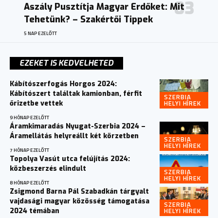
Aszály Pusztítja Magyar Erdőket: Mit
Tehetünk? – Szakértői Tippek
5 NAP EZELŐTT
EZEKET IS KEDVELHETED
Kábítószerfogás Horgos 2024:
Kábítószert találtak kamionban, férfit
SZERBIA
HELYI HÍREK
őrizetbe vettek
9 HÓNAP EZELŐTT
Áramkimaradás Nyugat-Szerbia 2024 –
Áramellátás helyreállt két körzetben
SZERBIA
HELYI HÍREK
7 HÓNAP EZELŐTT
Topolya Vasút utca felújítás 2024:
közbeszerzés elindult
SZERBIA
HELYI HÍREK
8 HÓNAP EZELŐTT
Zsigmond Barna Pál Szabadkán tárgyalt
vajdasági magyar közösség támogatása
SZERBIA
HELYI HÍREK
2024 témában