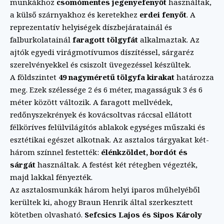
munkákhoz
csomómentes jegenyefenyőt
használtak,
a külső szárnyakhoz és keretekhez
erdei fenyőt
. A
reprezentatív helyiségek díszbejáratainál és
falburkolatainál
faragott tölgyfát
alkalmaztak. Az
ajtók egyedi virágmotívumos díszítéssel, sárgaréz
szerelvényekkel és csiszolt üvegezéssel készültek.
A földszintet
49 nagyméretű tölgyfa kirakat
határozza
meg. Ezek szélessége 2 és 6 méter, magasságuk 3 és 6
méter között változik. A faragott mellvédek,
redőnyszekrények és kovácsoltvas ráccsal ellátott
félköríves felülvilágítós ablakok egységes műszaki és
esztétikai egészet alkotnak. Az asztalos tárgyakat két-
három színnel festették:
élénkzöldet, bordót és
sárgát
használtak. A festést két rétegben végezték,
majd lakkal fényezték.
Az asztalosmunkák három helyi iparos műhelyéből
kerültek ki, ahogy Braun Henrik által szerkesztett
kötetben olvasható.
Sefcsics Lajos és Sipos Károly