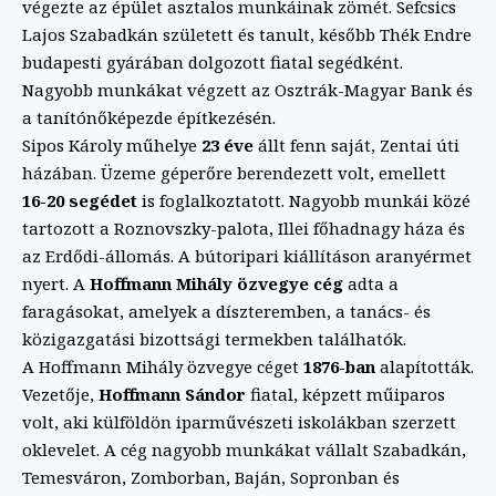
végezte az épület asztalos munkáinak zömét. Sefcsics
Lajos Szabadkán született és tanult, később Thék Endre
budapesti gyárában dolgozott fiatal segédként.
Nagyobb munkákat végzett az Osztrák-Magyar Bank és
a tanítónőképezde építkezésén.
Sipos Károly műhelye
23 éve
állt fenn saját, Zentai úti
házában. Üzeme géperőre berendezett volt, emellett
16-20 segédet
is foglalkoztatott. Nagyobb munkái közé
tartozott a Roznovszky-palota, Illei főhadnagy háza és
az Erdődi-állomás. A bútoripari kiállításon aranyérmet
nyert. A
Hoffmann Mihály özvegye cég
adta a
faragásokat, amelyek a díszteremben, a tanács- és
közigazgatási bizottsági termekben találhatók.
A Hoffmann Mihály özvegye céget
1876-ban
alapították.
Vezetője,
Hoffmann Sándor
fiatal, képzett műiparos
volt, aki külföldön iparművészeti iskolákban szerzett
oklevelet. A cég nagyobb munkákat vállalt Szabadkán,
Temesváron, Zomborban, Baján, Sopronban és