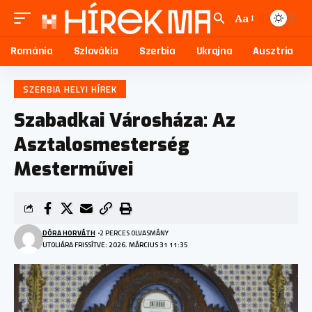
Aa
Románia
Szlovákia
Szerbia
Ukrajna
Ausztria
SZERBIA HELYI HÍREK
Szabadkai Városháza: Az
Asztalosmesterség
Mesterművei
DÓRA HORVÁTH
2 PERCES OLVASMÁNY
UTOLJÁRA FRISSÍTVE: 2026. MÁRCIUS 31 11:35