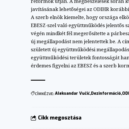
reformok útján. A megbeszélések során kü
javításának lehetőségei az ODIHR korábbi 
A szerb elnök kiemelte, hogy országa elköt
EBESZ-szel való együttműködés jelentős s
végén mindkét fél megerősítette a párbes
új megállapodást nem jelentettek be. A cí
született új együttműködési megállapodás
együttműködési területek fontosságát han
érdemes figyelni az EBESZ és a szerb kor
CÍMKÉZVE:
Aleksandar Vučić
Dezinformáció
OD
Cikk megosztása