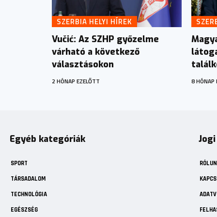
SZERBIA HELYI HÍREK
SZERB
Vučić: Az SZHP győzelme
Magya
várható a következő
látog
választásokon
talál
2 HÓNAP EZELŐTT
8 HÓNAP 
Egyéb kategóriák
Jogi
SPORT
RÓLUN
TÁRSADALOM
KAPCS
TECHNOLÓGIA
ADATV
EGÉSZSÉG
FELHA