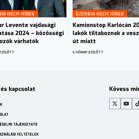
IA HELYI HÍREK
SZERBIA HELYI HÍREK
r Levente vajdasági
Kamionstop Karlócán 2
atása 2024 – közösségi
lakók tiltakoznak a ves
kozók várhatók
út miatt
EZELŐTT
6 HÓNAP EZELŐTT
 és kapcsolat
Kövess mi
K
OLAT
ÉDELMI TÁJÉKOZTATÓ
SZNÁLÁSI FELTÉTELEK