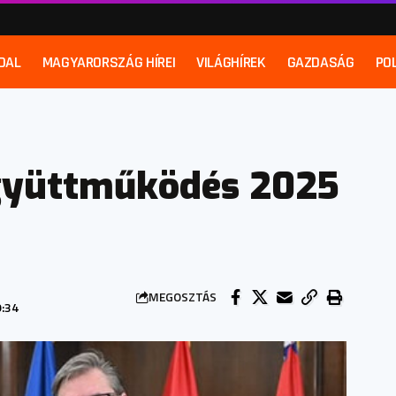
DAL
MAGYARORSZÁG HÍREI
VILÁGHÍREK
GAZDASÁG
POL
gyüttműködés 2025
MEGOSZTÁS
9:34