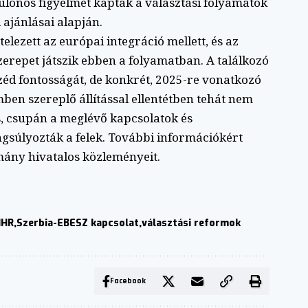
lönös figyelmet kaptak a választási folyamatok
ajánlásai alapján.
elezett az európai integráció mellett, és az
zerepet játszik ebben a folyamatban. A találkozó
zéd fontosságát, de konkrét, 2025-re vonatkozó
mben szereplő állítással ellentétben tehát nem
, csupán a meglévő kapcsolatok és
gsúlyozták a felek. További információkért
mány hivatalos közleményeit.
IHR
Szerbia-EBESZ kapcsolat
választási reformok
Facebook