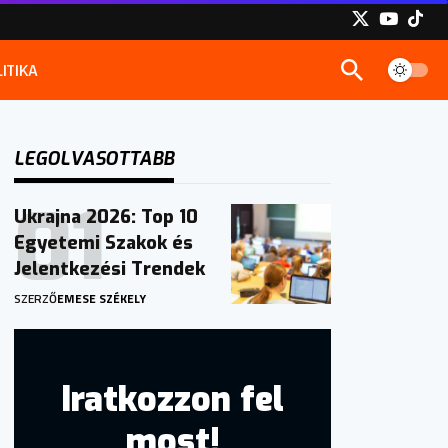
ITIKA
LEGOLVASOTTABB
Ukrajna 2026: Top 10
Egyetemi Szakok és
Jelentkezési Trendek
SZERZŐ
EMESE SZÉKELY
Iratkozzon fel
most!