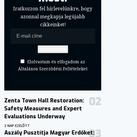
Iratkozzon fel hírlevelünkre, hogy
azonnal megkapja legújabb
cikkeinket!
Elolvastam és elfogadom az
Általános Szerződési Feltételeket
Zenta Town Hall Restoration:
Safety Measures and Expert
Evaluations Underway
2 NAP EZELŐTT
Aszály Pusztítja Magyar Erdőket: