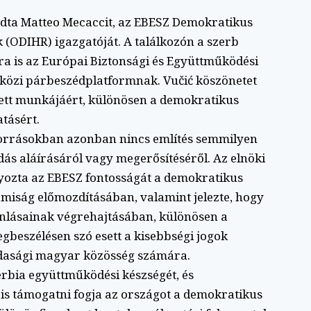
adta Matteo Mecaccit, az EBESZ Demokratikus
(ODIHR) igazgatóját. A találkozón a szerb
a is az Európai Biztonsági és Együttműködési
tközi párbeszédplatformnak. Vučić köszönetet
ett munkájáért, különösen a demokratikus
tásért.
forrásokban azonban nincs említés semmilyen
ás aláírásáról vagy megerősítéséről. Az elnöki
lyozta az EBESZ fontosságát a demokratikus
miság előmozdításában, valamint jelezte, hogy
nlásainak végrehajtásában, különösen a
egbeszélésen szó esett a kisebbségi jogok
ajdasági magyar közösség számára.
erbia együttműködési készségét, és
 is támogatni fogja az országot a demokratikus