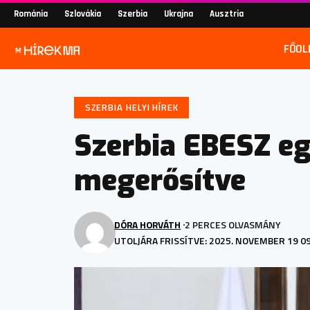
Románia
Szlovákia
Szerbia
Ukrajna
Ausztria
FŐOL
SZERBIA HELYI HÍREK
Szerbia EBESZ e
megerősítve
DÓRA HORVÁTH
2 PERCES OLVASMÁNY
UTOLJÁRA FRISSÍTVE: 2025. NOVEMBER 19 0