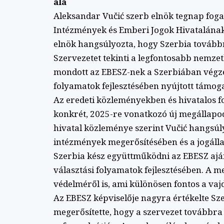
alá
Aleksandar Vučić szerb elnök tegnap fog
Intézmények és Emberi Jogok Hivatalának 
elnök hangsúlyozta, hogy Szerbia továbbr
Szervezetet tekinti a legfontosabb nemze
mondott az EBESZ-nek a Szerbiában végz
folyamatok fejlesztésében nyújtott támoga
Az eredeti közleményekben és hivatalos 
konkrét, 2025-re vonatkozó új megállapod
hivatal közleménye szerint Vučić hangsú
intézmények megerősítésében és a jogálla
Szerbia kész együttműködni az EBESZ ajá
választási folyamatok fejlesztésében. A m
védelméről is, ami különösen fontos a v
Az EBESZ képviselője nagyra értékelte Sz
megerősítette, hogy a szervezet továbbra