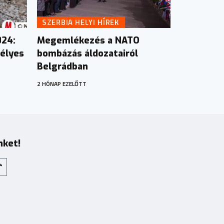
SZERBIA HELYI HÍREK
024:
Megemlékezés a NATO
zélyes
bombázás áldozatairól
Belgrádban
2 HÓNAP EZELŐTT
nket!