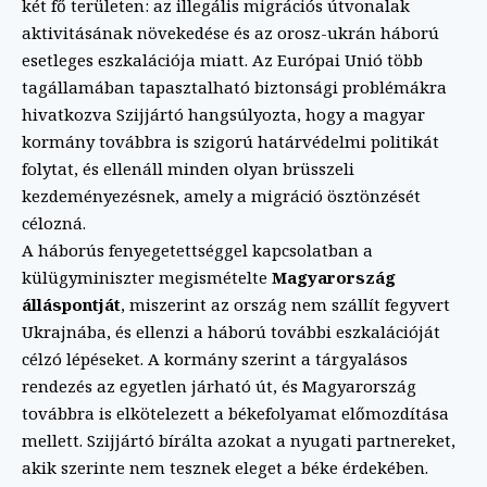
két fő területen: az illegális migrációs útvonalak
aktivitásának növekedése és az orosz-ukrán háború
esetleges eszkalációja miatt. Az Európai Unió több
tagállamában tapasztalható biztonsági problémákra
hivatkozva Szijjártó hangsúlyozta, hogy a magyar
kormány továbbra is szigorú határvédelmi politikát
folytat, és ellenáll minden olyan brüsszeli
kezdeményezésnek, amely a migráció ösztönzését
célozná.
A háborús fenyegetettséggel kapcsolatban a
külügyminiszter megismételte
Magyarország
álláspontját
, miszerint az ország nem szállít fegyvert
Ukrajnába, és ellenzi a háború további eszkalációját
célzó lépéseket. A kormány szerint a tárgyalásos
rendezés az egyetlen járható út, és Magyarország
továbbra is elkötelezett a békefolyamat előmozdítása
mellett. Szijjártó bírálta azokat a nyugati partnereket,
akik szerinte nem tesznek eleget a béke érdekében.