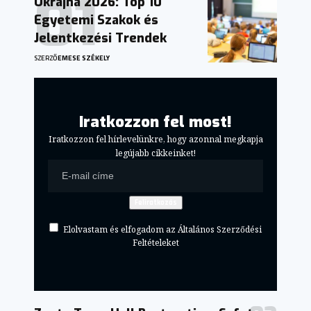
Ukrajna 2026: Top 10
Egyetemi Szakok és
Jelentkezési Trendek
SZERZŐ
EMESE SZÉKELY
Iratkozzon fel most!
Iratkozzon fel hírlevelünkre, hogy azonnal megkapja
legújabb cikkeinket!
Elolvastam és elfogadom az Általános Szerződési
Feltételeket