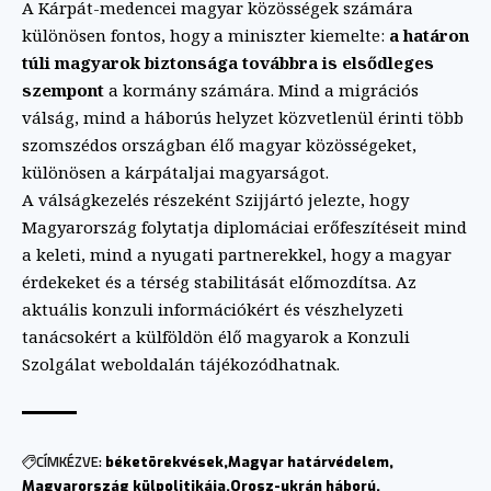
A Kárpát-medencei magyar közösségek számára
különösen fontos, hogy a miniszter kiemelte:
a határon
túli magyarok biztonsága továbbra is elsődleges
szempont
a kormány számára. Mind a migrációs
válság, mind a háborús helyzet közvetlenül érinti több
szomszédos országban élő magyar közösségeket,
különösen a kárpátaljai magyarságot.
A válságkezelés részeként Szijjártó jelezte, hogy
Magyarország folytatja diplomáciai erőfeszítéseit mind
a keleti, mind a nyugati partnerekkel, hogy a magyar
érdekeket és a térség stabilitását előmozdítsa. Az
aktuális konzuli információkért és vészhelyzeti
tanácsokért a külföldön élő magyarok a
Konzuli
Szolgálat weboldalán
tájékozódhatnak.
CÍMKÉZVE:
béketörekvések
Magyar határvédelem
Magyarország külpolitikája
Orosz-ukrán háború