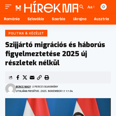
Aa
Románia
Szlovákia
Szerbia
Ukrajna
Ausztria
POLITIKA & KÖZÉLET
Szijjártó migrációs és háborús
figyelmeztetése 2025 új
részletek nélkül
BENCE NAGY
2 PERCES OLVASMÁNY
UTOLJÁRA FRISSÍTVE: 2025. NOVEMBER 17 17:04