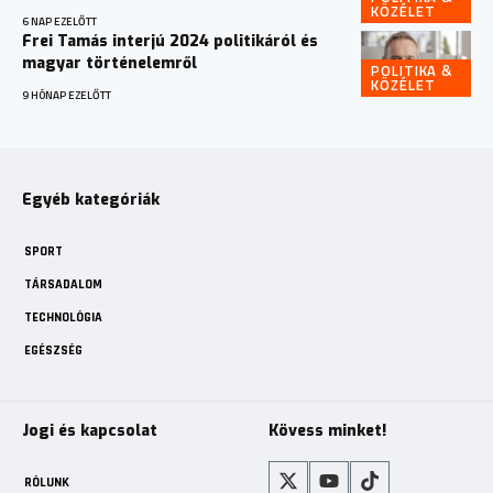
KÖZÉLET
6 NAP EZELŐTT
Frei Tamás interjú 2024 politikáról és
magyar történelemről
POLITIKA &
KÖZÉLET
9 HÓNAP EZELŐTT
Egyéb kategóriák
SPORT
TÁRSADALOM
TECHNOLÓGIA
EGÉSZSÉG
Jogi és kapcsolat
Kövess minket!
RÓLUNK