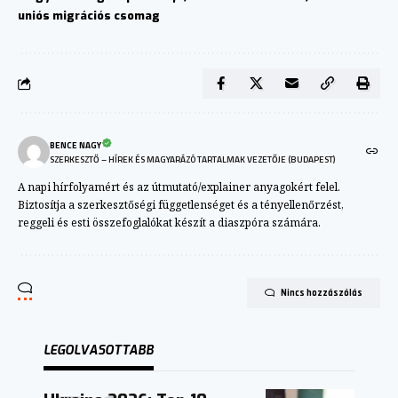
uniós migrációs csomag
BENCE NAGY
SZERKESZTŐ – HÍREK ÉS MAGYARÁZÓ TARTALMAK VEZETŐJE (BUDAPEST)
A napi hírfolyamért és az útmutató/explainer anyagokért felel.
Biztosítja a szerkesztőségi függetlenséget és a tényellenőrzést,
reggeli és esti összefoglalókat készít a diaszpóra számára.
Nincs hozzászólás
LEGOLVASOTTABB