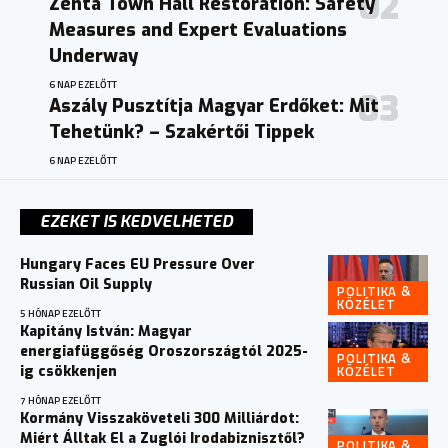
Zenta Town Hall Restoration: Safety
Measures and Expert Evaluations
Underway
6 NAP EZELŐTT
Aszály Pusztítja Magyar Erdőket: Mit
Tehetünk? – Szakértői Tippek
6 NAP EZELŐTT
EZEKET IS KEDVELHETED
Hungary Faces EU Pressure Over
Russian Oil Supply
POLITIKA &
KÖZÉLET
5 HÓNAP EZELŐTT
Kapitány István: Magyar
energiafüggőség Oroszországtól 2025-
POLITIKA &
KÖZÉLET
ig csökkenjen
7 HÓNAP EZELŐTT
Kormány Visszaköveteli 300 Milliárdot:
Miért Álltak El a Zuglói Irodabiznisztől?
POLITIKA &