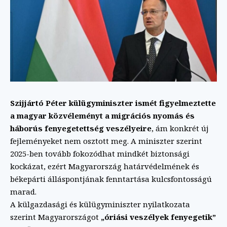
Szijjártó Péter külügyminiszter ismét figyelmeztette
a magyar közvéleményt a migrációs nyomás és
háborús fenyegetettség veszélyeire
, ám konkrét új
fejleményeket nem osztott meg. A miniszter szerint
2025-ben tovább fokozódhat mindkét biztonsági
kockázat, ezért Magyarország határvédelmének és
békepárti álláspontjának fenntartása kulcsfontosságú
marad.
A külgazdasági és külügyminiszter nyilatkozata
szerint Magyarországot
„óriási veszélyek fenyegetik”