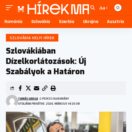
Aa
Románia
Szlovákia
Szerbia
Ukrajna
Ausztria
SZLOVÁKIA HELYI HÍREK
Szlovákiában
Dízelkorlátozások: Új
Szabályok a Határon
TAMÁS VARGA
2 PERCES OLVASMÁNY
UTOLJÁRA FRISSÍTVE: 2026. MÁRCIUS 18 20:38