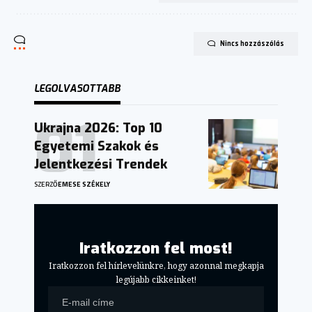
Nincs hozzászólás
LEGOLVASOTTABB
Ukrajna 2026: Top 10
Egyetemi Szakok és
Jelentkezési Trendek
SZERZŐ
EMESE SZÉKELY
Iratkozzon fel most!
Iratkozzon fel hírlevelünkre, hogy azonnal megkapja
legújabb cikkeinket!