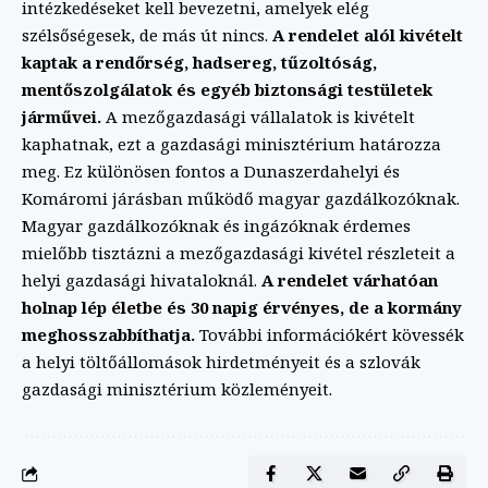
intézkedéseket kell bevezetni, amelyek elég
szélsőségesek, de más út nincs.
A rendelet alól kivételt
kaptak a rendőrség, hadsereg, tűzoltóság,
mentőszolgálatok és egyéb biztonsági testületek
járművei.
A mezőgazdasági vállalatok is kivételt
kaphatnak, ezt a gazdasági minisztérium határozza
meg. Ez különösen fontos a Dunaszerdahelyi és
Komáromi járásban működő magyar gazdálkozóknak.
Magyar gazdálkozóknak és ingázóknak érdemes
mielőbb tisztázni a mezőgazdasági kivétel részleteit a
helyi gazdasági hivataloknál.
A rendelet várhatóan
holnap lép életbe és 30 napig érvényes, de a kormány
meghosszabbíthatja.
További információkért kövessék
a helyi töltőállomások hirdetményeit és a szlovák
gazdasági minisztérium közleményeit.