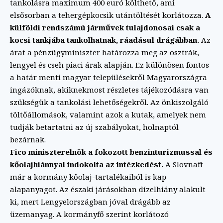
tankolásra maximum 400 euró költhető, ami
elsősorban a tehergépkocsik utántöltését korlátozza.
A
külföldi rendszámú járművek tulajdonosai csak a
kocsi tankjába tankolhatnak, ráadásul drágábban.
Az
árat a pénzügyminiszter határozza meg az osztrák,
lengyel és cseh piaci árak alapján. Ez különösen fontos
a határ menti magyar településekről Magyarországra
ingázóknak, akiknekmost részletes tájékozódásra van
szükségük a tankolási lehetőségekről. Az önkiszolgáló
töltőállomások, valamint azok a kutak, amelyek nem
tudják betartatni az új szabályokat, holnaptól
bezárnak.
Fico miniszterelnök a fokozott benzinturizmussal és
kőolajhiánnyal indokolta az intézkedést.
A Slovnaft
már a kormány kőolaj-tartalékaiból is kap
alapanyagot. Az északi járásokban dízelhiány alakult
ki, mert Lengyelországban jóval drágább az
üzemanyag. A kormányfő szerint korlátozó