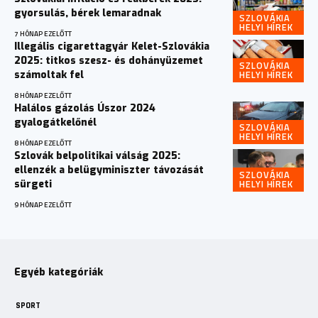
gyorsulás, bérek lemaradnak
SZLOVÁKIA
HELYI HÍREK
7 HÓNAP EZELŐTT
Illegális cigarettagyár Kelet-Szlovákia
2025: titkos szesz- és dohányüzemet
SZLOVÁKIA
HELYI HÍREK
számoltak fel
8 HÓNAP EZELŐTT
Halálos gázolás Úszor 2024
gyalogátkelőnél
SZLOVÁKIA
HELYI HÍREK
8 HÓNAP EZELŐTT
Szlovák belpolitikai válság 2025:
ellenzék a belügyminiszter távozását
SZLOVÁKIA
HELYI HÍREK
sürgeti
9 HÓNAP EZELŐTT
Egyéb kategóriák
SPORT