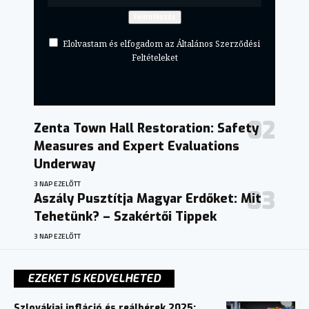
Elolvastam és elfogadom az Általános Szerződési
Feltételeket
Zenta Town Hall Restoration: Safety
Measures and Expert Evaluations
Underway
3 NAP EZELŐTT
Aszály Pusztítja Magyar Erdőket: Mit
Tehetünk? – Szakértői Tippek
3 NAP EZELŐTT
EZEKET IS KEDVELHETED
Szlovákiai infláció és reálbérek 2025: