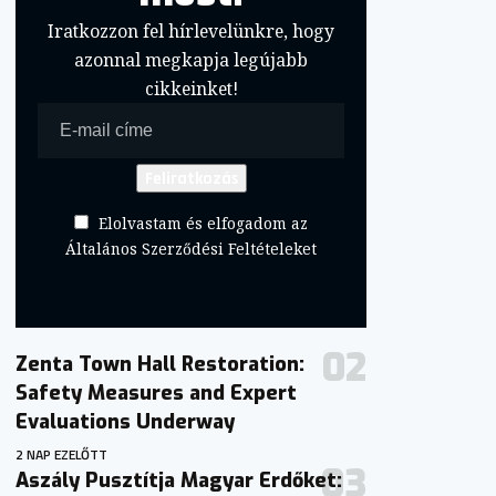
Iratkozzon fel hírlevelünkre, hogy
azonnal megkapja legújabb
cikkeinket!
Elolvastam és elfogadom az
Általános Szerződési Feltételeket
Zenta Town Hall Restoration:
Safety Measures and Expert
Evaluations Underway
2 NAP EZELŐTT
Aszály Pusztítja Magyar Erdőket: