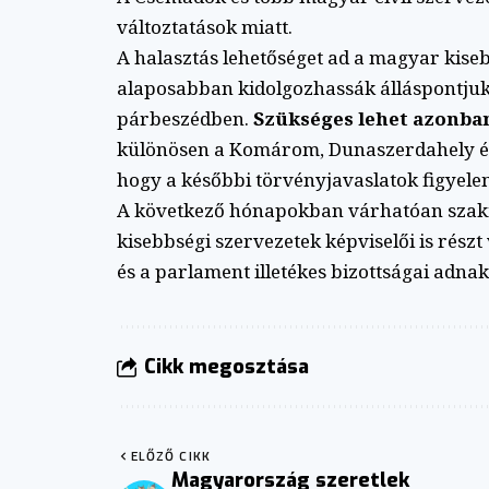
változtatások miatt.
A halasztás lehetőséget ad a magyar kise
alaposabban kidolgozhassák álláspontjuka
párbeszédben.
Szükséges lehet azonban
különösen a Komárom, Dunaszerdahely é
hogy a későbbi törvényjavaslatok figyele
A következő hónapokban várhatóan szakm
kisebbségi szervezetek képviselői is rész
és a parlament illetékes bizottságai adnak
Cikk megosztása
ELŐZŐ CIKK
Magyarország szeretlek