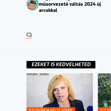
műsorvezető váltás 2024 új
arcokkal
EZEKET IS KEDVELHETED
SZLOVÁKIA HELYI HÍREK
SZLOV