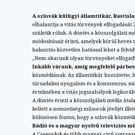
A szlovák külügyi államtitkár, Rastisl
elhalasztja a vitás törvények elfogadásá
születik róluk. A döntés a közszolgálati 
módosításait érinti, amelyek körül heves 
halasztás közvetlen hatással lehet a felvi
„Nem akarunk olyan törvényeket elfogadt
Inkább várunk, amíg megfelelő párbesz
közmédiának. Az államtitkár hozzátette,
társadalmi nyugalom és a konszenzus, min
értelmében a vitás jogszabályok legkoráb
A döntés érinti a közszolgálati média átal
keltett a nemzetiségi műsorok jövőjét ill
különösen fontos, hogy a szlovák közméd
Rádió és a magyar nyelvű televíziós m
A Csemadok és több magyar civil szerveze