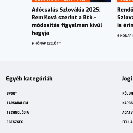
Adócsalás Szlovákia 2025:
Rendő
Remišová szerint a Btk.-
Szlov
módosítás figyelmen kívül
is éri
hagyja
6 HÓNAP 
9 HÓNAP EZELŐTT
Egyéb kategóriák
Jogi
SPORT
RÓLUN
TÁRSADALOM
KAPCS
TECHNOLÓGIA
ADATV
EGÉSZSÉG
FELHA