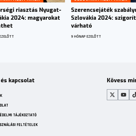
rségi riasztás Nyugat-
Szerencsejáték szabály
ákia 2024: magyarokat
Szlovákia 2024: szigorí
nthet
várható
EZELŐTT
9 HÓNAP EZELŐTT
 és kapcsolat
Kövess mi
K
OLAT
ÉDELMI TÁJÉKOZTATÓ
SZNÁLÁSI FELTÉTELEK