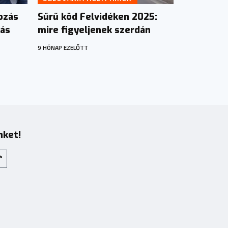
ozás
Sűrű köd Felvidéken 2025:
tás
mire figyeljenek szerdán
9 HÓNAP EZELŐTT
nket!