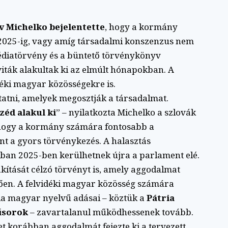
av Michelko bejelentette
, hogy a kormány
t 2025-ig, vagy amíg társadalmi konszenzus nem
médiatörvény és a büntető törvénykönyv
viták alakultak ki az elmúlt hónapokban. A
déki magyar közösségekre is.
atni, amelyek megosztják a társadalmat.
éd alakul ki
” – nyilatkozta Michelko a szlovák
 hogy a kormány számára fontosabb a
t a gyors törvénykezés. A halasztás
ban 2025-ben kerülhetnek újra a parlament elé.
akítását célzó törvényt is, amely aggodalmat
etően. A felvidéki magyar közösség számára
ia magyar nyelvű adásai – köztük a
Pátria
űsorok
– zavartalanul működhessenek tovább.
t korábban aggodalmát fejezte ki a tervezett