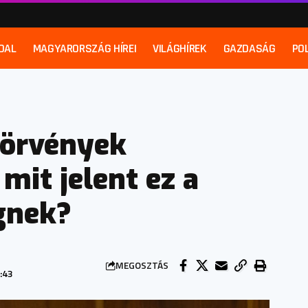
DAL
MAGYARORSZÁG HÍREI
VILÁGHÍREK
GAZDASÁG
POL
 törvények
mit jelent ez a
gnek?
MEGOSZTÁS
:43