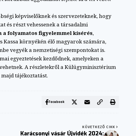
bbségi képviselőknek és szervezeteknek, hogy
t és részt vehessenek a társadalmi
 a folyamatos figyelemmel kísérés
,
s Kassa környékén élő magyarok számára,
mbe vegyék a nemzetiségi szempontokat is.
ai egyeztetések kezdődnek, amelyeken a
t vehetnek. A részletekről a Külügyminisztérium
 majd tájékoztatást.
Facebook
KÖVETKEZŐ CIKK
Karácsonyi vásár Újvidék 2024: