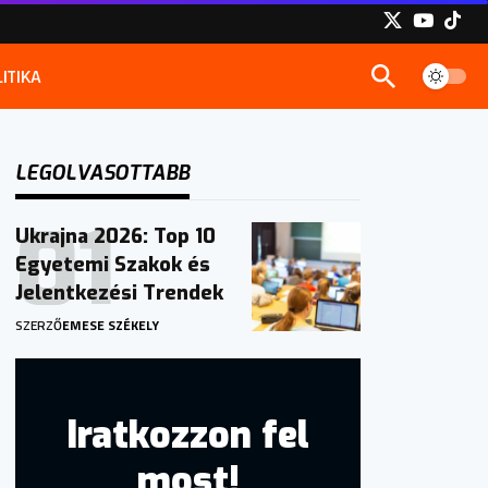
ITIKA
LEGOLVASOTTABB
Ukrajna 2026: Top 10
Egyetemi Szakok és
Jelentkezési Trendek
SZERZŐ
EMESE SZÉKELY
Iratkozzon fel
most!