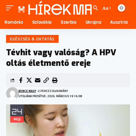
Aa
Románia
Szlovákia
Szerbia
Ukrajna
Ausztria
EGÉSZSÉG & OKTATÁS
Tévhit vagy valóság? A HPV
oltás életmentő ereje
BENCE NAGY
2 PERCES OLVASMÁNY
UTOLJÁRA FRISSÍTVE: 2026. MÁRCIUS 19 16:08