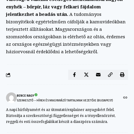
enyhék – bőrpír, láz vagy felkari fájdalom
jelentkezhet a beadás után.
A tudományos
bizonyítékok egyértelműen cáfolják a kamuvideókban
terjesztett állításokat. Magyarországon és a
szomszédos országokban is elérhető az oltás, érdemes
az országos egészségügyi intézményekben vagy
háziorvosnál érdeklődni a lehetőségekről.
BENCE NAGY
SZERKESZTŐ – HÍREK ÉS MAGYARÁZÓ TARTALMAK VEZETŐJE (BUDAPEST)
A napi hírfolyamért és az útmutató/explainer anyagokért felel.
Biztosítja a szerkesztőségi függetlenséget és a tényellenőrzést,
reggeli és esti összefoglalókat készít a diaszpóra számára.