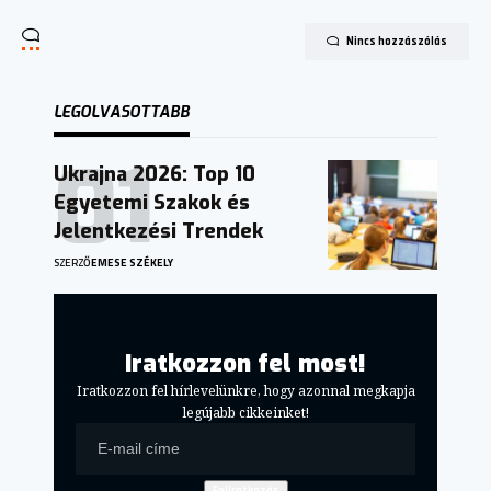
Nincs hozzászólás
LEGOLVASOTTABB
Ukrajna 2026: Top 10
Egyetemi Szakok és
Jelentkezési Trendek
SZERZŐ
EMESE SZÉKELY
Iratkozzon fel most!
Iratkozzon fel hírlevelünkre, hogy azonnal megkapja
legújabb cikkeinket!