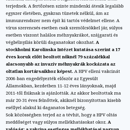
terjednek. A fertőzésen szinte mindenki átesik legalább
egyszer életében, gyakran tünetek nélkül, ám az
immunrendszer nem épít ki tartós védelmet ellene. A
vírus szerencsés esetben csak szemölcsökkel jár, súlyos
esetben viszont halálos méhnyakrákot, szájgarati és
végbélnyílás körüli daganatokat okozhat.
A
stockholmi Karolinska Intézet kutatása szerint a 17
éves koruk előtt beoltott nőknél 79 százalékkal
alacsonyabb az invazív méhnyakrák kockázata az
oltatlan kortársaikhoz képest.
A HPV elleni vakcinát
2006-ban engedélyezték először az Egyesült
Államokban, kezdetben 11-12 éves lányoknak, majd
2011-től fiúknak is ajánlották. Az akkor beoltottak ma
már 20-31 éves felnőttek, akiknél bizonyítottan kisebb
eséllyel alakul ki daganatos betegség.
Sok közösségben terjed az a tévhit, hogy a HPV oltás
meddőséget vagy súlyos mellékhatásokat okoz.
A
valóság: a vakcina esetleges mellékhatásai nagyon