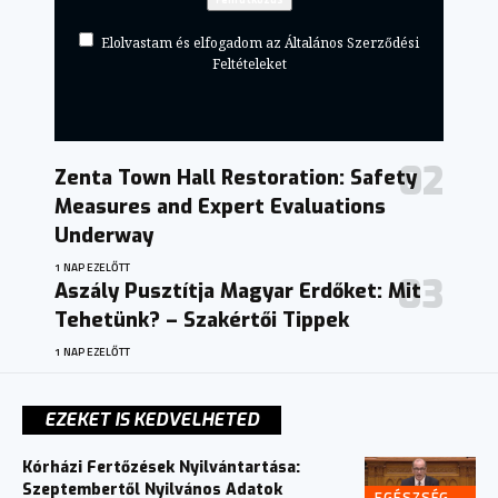
Elolvastam és elfogadom az Általános Szerződési
Feltételeket
Zenta Town Hall Restoration: Safety
Measures and Expert Evaluations
Underway
1 NAP EZELŐTT
Aszály Pusztítja Magyar Erdőket: Mit
Tehetünk? – Szakértői Tippek
1 NAP EZELŐTT
EZEKET IS KEDVELHETED
Kórházi Fertőzések Nyilvántartása:
Szeptembertől Nyilvános Adatok
EGÉSZSÉG