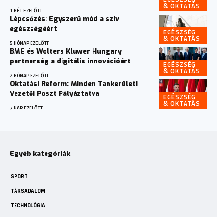
& OKTATÁS
1 HÉT EZELŐTT
Lépcsőzés: Egyszerű mód a szív
egészségéért
EGÉSZSÉG
& OKTATÁS
5 HÓNAP EZELŐTT
BME és Wolters Kluwer Hungary
partnerség a digitális innovációért
EGÉSZSÉG
& OKTATÁS
2 HÓNAP EZELŐTT
Oktatási Reform: Minden Tankerületi
Vezetői Poszt Pályáztatva
EGÉSZSÉG
& OKTATÁS
7 NAP EZELŐTT
Egyéb kategóriák
SPORT
TÁRSADALOM
TECHNOLÓGIA