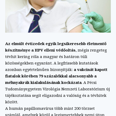
Az elmúlt évtizedek egyik legsikeresebb életmentő
készítménye a HPV elleni védőoltás
, mégis rengeteg
tévhit kering róla a magyar és határon túli
közösségekben egyaránt. A legfrissebb kutatások
azonban egyértelműen bizonyítják:
a vakcinát kapott
fiatalok körében 79 százalékkal alacsonyabb a
méhnyakrák kialakulásának kockázata
. A Pécsi
Tudományegyetem Virológia Nemzeti Laboratórium új
tájékoztatása segít eligazodni a valóság és a tévhitek
között.
A humán papillomavírus több mint 200 törzset
számlál, amelyek közül a legismertebbek nemi úton