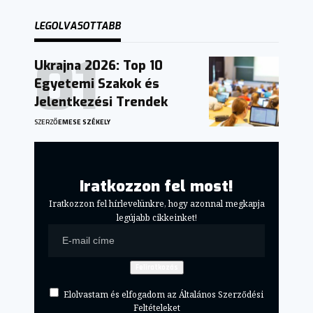
LEGOLVASOTTABB
Ukrajna 2026: Top 10
Egyetemi Szakok és
Jelentkezési Trendek
SZERZŐ
EMESE SZÉKELY
Iratkozzon fel most!
Iratkozzon fel hírlevelünkre, hogy azonnal megkapja
legújabb cikkeinket!
Elolvastam és elfogadom az Általános Szerződési
Feltételeket