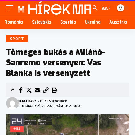
Aa
Románia
Szlovákia
Szerbia
Ukrajna
Ausztria
SPORT
Tömeges bukás a Milánó-
Sanremo versenyen: Vas
Blanka is versenyzett
BENCE NAGY
2 PERCES OLVASMÁNY
UTOLJÁRA FRISSÍTVE: 2026. MÁRCIUS 23 00:09