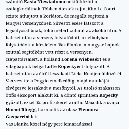
számító
Kasia Niewiadoma
nekiütközött a
szalagkorlátnak. Többen átestek rajta, Kim Le Court
szinte áthajtott a korláton, de megállt segíteni a
lengyel versenyzőnek. Silvestri esése látszott a
legsúlyosabbnak, több métert zuhant az alsóbb útra. A
baleset után a verseny folytatódott, az élbolyban
folytatódott a küzdelem. Vas Blanka, a magyar bajnok
ezúttal segítőként vett részt a versenyen,
csapattársaiért, a holland
Lorena Wiebesért
és a
világbajnok belga
Lotte Kopeckyért
dolgozott. A
baleset után az élről leszakadt Lieke Nooijen üldözését
Vas vezette a Poggio emelkedőig, majd munkáját
elvégezve leszakadt a mezőnytől. Az utolsó szakaszon
ötfős élcsoport alakult ki, a döntő sprintben
Kopecky
győzött, ezzel 55. profi sikerét aratta. Második a svájci
Noemi Rüegg
, harmadik az olasz
Eleonora
Gasparrini
lett.
Vas Blanka közel négy perc lemaradással