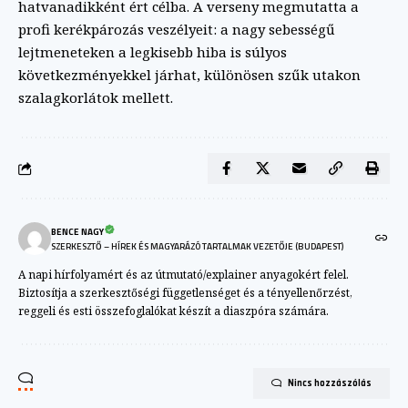
hatvanadikként ért célba. A verseny megmutatta a
profi kerékpározás veszélyeit: a nagy sebességű
lejtmeneteken a legkisebb hiba is súlyos
következményekkel járhat, különösen szűk utakon
szalagkorlátok mellett.
BENCE NAGY
SZERKESZTŐ – HÍREK ÉS MAGYARÁZÓ TARTALMAK VEZETŐJE (BUDAPEST)
A napi hírfolyamért és az útmutató/explainer anyagokért felel.
Biztosítja a szerkesztőségi függetlenséget és a tényellenőrzést,
reggeli és esti összefoglalókat készít a diaszpóra számára.
Nincs hozzászólás