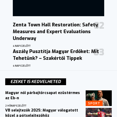
Zenta Town Hall Restoration: Safety
Measures and Expert Evaluations
Underway
4 NAP EZELŐTT
Aszály Pusztítja Magyar Erdőket: Mit
Tehetünk? – Szakértői Tippek
4 NAP EZELŐTT
EZEKET IS KEDVELHETED
Magyar női párbajtőrcsapat ezüstérmes
az Eb-n
SPORT
2 HÓNAP EZELŐTT
VB selejtezők 2025: Magyar válogatott
közel a pótselejtezőhöz