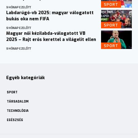
SPORT
9 HÓNAP EZELŐTT
Labdarúgó-vb 2025: magyar válogatott
bukás oka nem FIFA
SPORT
9 HÓNAP EZELŐTT
Magyar női kézilabda-válogatott VB
2025 – Rajt erős kerettel a világelit ellen
SPORT
9 HÓNAP EZELŐTT
Egyéb kategóriák
SPORT
TÁRSADALOM
TECHNOLÓGIA
EGÉSZSÉG