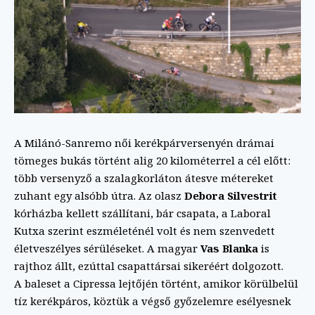
A Milánó-Sanremo női kerékpárversenyén drámai
tömeges bukás történt alig 20 kilométerrel a cél előtt:
több versenyző a szalagkorláton átesve métereket
zuhant egy alsóbb útra. Az olasz
Debora Silvestrit
kórházba kellett szállítani, bár csapata, a Laboral
Kutxa szerint eszméleténél volt és nem szenvedett
életveszélyes sérüléseket. A magyar
Vas Blanka
is
rajthoz állt, ezúttal csapattársai sikeréért dolgozott.
A baleset a Cipressa lejtőjén történt, amikor körülbelül
tíz kerékpáros, köztük a végső győzelemre esélyesnek