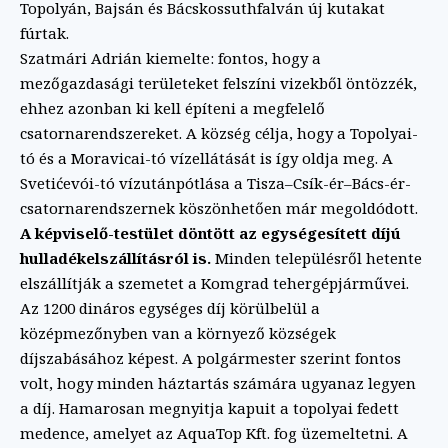
Topolyán, Bajsán és Bácskossuthfalván új kutakat
fúrtak.
Szatmári Adrián kiemelte: fontos, hogy a
mezőgazdasági területeket felszíni vizekből öntözzék,
ehhez azonban ki kell építeni a megfelelő
csatornarendszereket. A község célja, hogy a Topolyai-
tó és a Moravicai-tó vízellátását is így oldja meg. A
Svetićevói-tó vízutánpótlása a Tisza–Csík-ér–Bács-ér-
csatornarendszernek köszönhetően már megoldódott.
A képviselő-testület döntött az egységesített díjú
hulladékelszállításról is.
Minden településről hetente
elszállítják a szemetet a Komgrad tehergépjárművei.
Az 1200 dináros egységes díj körülbelül a
középmezőnyben van a környező községek
díjszabásához képest. A polgármester szerint fontos
volt, hogy minden háztartás számára ugyanaz legyen
a díj. Hamarosan megnyitja kapuit a topolyai fedett
medence, amelyet az AquaTop Kft. fog üzemeltetni. A