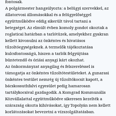
fontosak.
A polgármester hangsúlyozta: a belügyi szervekkel, az
állatorvosi állomásokkal és a felügyelőséggel
együttműködve eddig sikerült távol tartani a
betegséget. Az elmúlt évben komoly gondot okoztak a
roglaticai határban a tarlótüzek, amelyekhez gyakran
kellett kivonulni az önkéntes és hivatásos
tűzoltóegységeknek. A termelők tájékoztatása
kulcsfontosságú, hiszen a tarlók felgyújtása
büntetendő és óriási anyagi kárt okozhat.
Az önkormányzat anyagilag és felszereléssel is
támogatja az önkéntes tűzoltótestületeket. A gunarasi
önkéntes testület nemrég új tűzoltókocsit kapott, a
bácskossuthfalvi egyesület pedig hamarosan
tartálykocsival gazdagodik. A Komgrad Kommunális
Közvállalattal együttműködve sikeresen kezelték a
szárazság okozta kihívásokat, így Topolyán nem kellett
korlátozásokat bevezetni a vízszolgáltatásban.