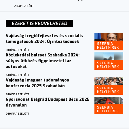
2 NAP EZELŐTT
EZEKET IS KEDVELHETED
Vajdasági régiófejlesztés és szociális
támogatások 2024: Új intézkedések
SZERBIA
HELYI HÍREK
8 HÓNAP EZELŐTT
Közlekedési baleset Szabadka 2024:
súlyos ütközés figyelmezteti az
SZERBIA
HELYI HÍREK
autósokat
6 HÓNAP EZELŐTT
Vajdasági magyar tudományos
konferencia 2025 Szabadkán
SZERBIA
HELYI HÍREK
8 HÓNAP EZELŐTT
Gyorsvonat Belgrád Budapest Bécs 2025
útvonalon
SZERBIA
HELYI HÍREK
9 HÓNAP EZELŐTT