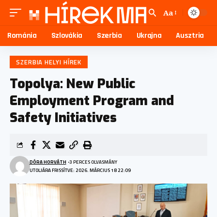
Aa
Románia
Szlovákia
Szerbia
Ukrajna
Ausztria
SZERBIA HELYI HÍREK
Topolya: New Public
Employment Program and
Safety Initiatives
DÓRA HORVÁTH
3 PERCES OLVASMÁNY
UTOLJÁRA FRISSÍTVE: 2026. MÁRCIUS 18 22:09