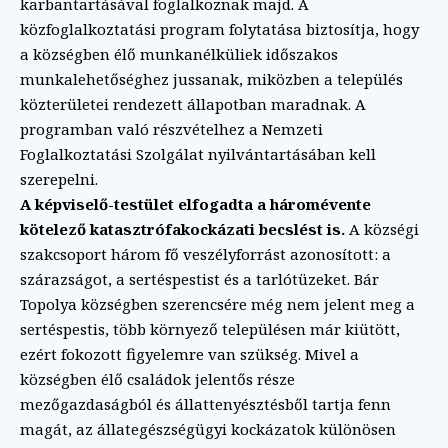
karbantartásával foglalkoznak majd. A
közfoglalkoztatási program folytatása biztosítja, hogy
a községben élő munkanélküliek időszakos
munkalehetőséghez jussanak, miközben a település
közterületei rendezett állapotban maradnak. A
programban való részvételhez a Nemzeti
Foglalkoztatási Szolgálat nyilvántartásában kell
szerepelni.
A képviselő-testület elfogadta a háromévente
kötelező katasztrófakockázati becslést is.
A községi
szakcsoport három fő veszélyforrást azonosított: a
szárazságot, a sertéspestist és a tarlótüzeket. Bár
Topolya községben szerencsére még nem jelent meg a
sertéspestis, több környező településen már kiütött,
ezért fokozott figyelemre van szükség. Mivel a
községben élő családok jelentős része
mezőgazdaságból és állattenyésztésből tartja fenn
magát, az állategészségügyi kockázatok különösen