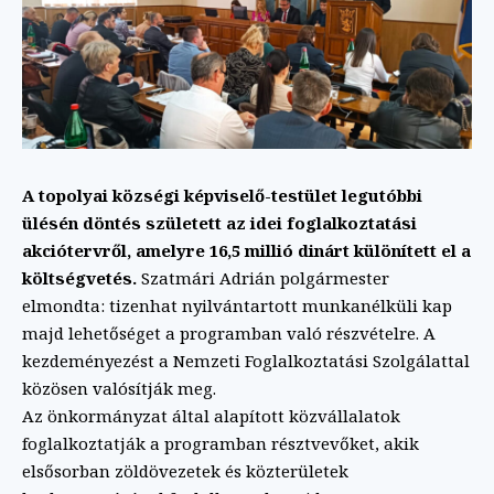
A topolyai községi képviselő-testület legutóbbi
ülésén döntés született az idei foglalkoztatási
akciótervről, amelyre 16,5 millió dinárt különített el a
költségvetés.
Szatmári Adrián polgármester
elmondta: tizenhat nyilvántartott munkanélküli kap
majd lehetőséget a programban való részvételre. A
kezdeményezést a Nemzeti Foglalkoztatási Szolgálattal
közösen valósítják meg.
Az önkormányzat által alapított közvállalatok
foglalkoztatják a programban résztvevőket, akik
elsősorban zöldövezetek és közterületek