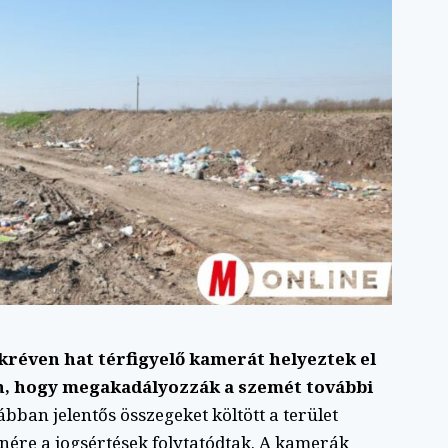
éven hat térfigyelő kamerát helyeztek el
én, hogy megakadályozzák a szemét további
an jelentős összegeket költött a terület
enére a jogsértések folytatódtak. A kamerák