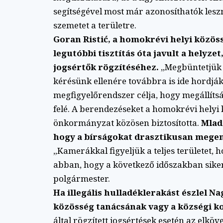
segítségével most már azonosíthatók leszne
szemetet a területre.
Goran Ristić, a homokrévi helyi közös
legutóbbi tisztítás óta javult a helyz
jogsértők rögzítéséhez.
„Megbüntetjük 
kérésünk ellenére továbbra is ide hordják
megfigyelőrendszer célja, hogy megállítsák
felé. A berendezéseket a homokrévi helyi 
önkormányzat közösen biztosította.
Mlad
hogy a bírságokat drasztikusan megeme
„Kamerákkal figyeljük a teljes területet, 
abban, hogy a következő időszakban sike
polgármester.
Ha illegális hulladéklerakást észlel N
közösség tanácsának vagy a községi k
által rögzített jogsértések esetén az elkö