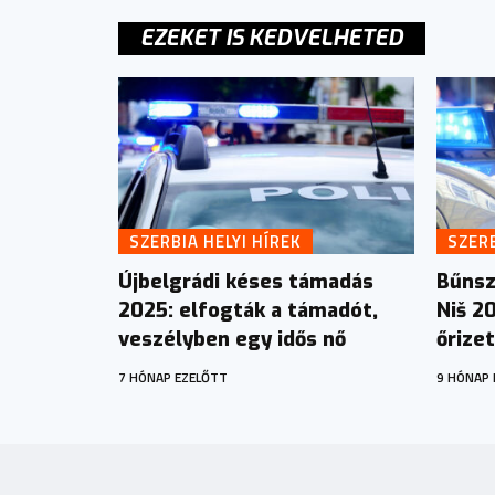
EZEKET IS KEDVELHETED
SZERBIA HELYI HÍREK
SZERB
Újbelgrádi késes támadás
Bűnsz
2025: elfogták a támadót,
Niš 2
veszélyben egy idős nő
őrize
7 HÓNAP EZELŐTT
9 HÓNAP 