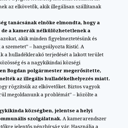
k az elkövetők, akik illegálisan szállítanak
ség tanácsának elnöke elmondta, hogy a
et, de a kamerák nélkülözhetetlenek a
azokat, akik minden figyelmeztetésünk és
 a szemetet” – hangsúlyozta Ristić. A
 a hulladéklerakó terjedését a lakott terület
közösség és a nagykikindai községi
en Bogdan polgármester megerősítette,
lték az illegális hulladékelhelyezés miatt.
hogy rögzítsük az elkövetőket. Biztos vagyok
rül megoldanunk a problémát” – közölte a
agykikinda községben, jelentse a helyi
ommunális szolgálatnak.
A kamerarendszer
vetőkre jelentős pénzbírság vár. Használja a