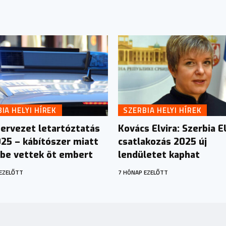
IA HELYI HÍREK
SZERBIA HELYI HÍREK
ervezet letartóztatás
Kovács Elvira: Szerbia E
025 – kábítószer miatt
csatlakozás 2025 új
tbe vettek öt embert
lendületet kaphat
EZELŐTT
7 HÓNAP EZELŐTT