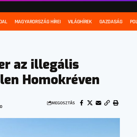
DAL
MAGYARORSZÁG HÍREI
VILÁGHÍREK
GAZDASÁG
POL
 az illegális
llen Homokréven
MEGOSZTÁS
10