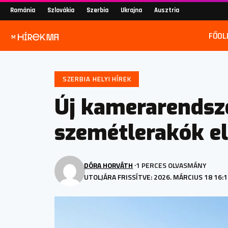
Románia
Szlovákia
Szerbia
Ukrajna
Ausztria
FŐOL
SZERBIA HELYI HÍREK
Új kamerarendszer
szemétlerakók e
DÓRA HORVÁTH
1 PERCES OLVASMÁNY
UTOLJÁRA FRISSÍTVE: 2026. MÁRCIUS 18 16: