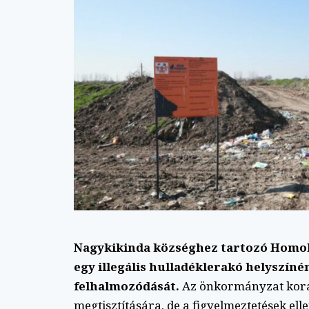
Nagykikinda községhez tartozó Homokr
egy illegális hulladéklerakó helyszín
felhalmozódását.
Az önkormányzat korább
megtisztítására, de a figyelmeztetések ell