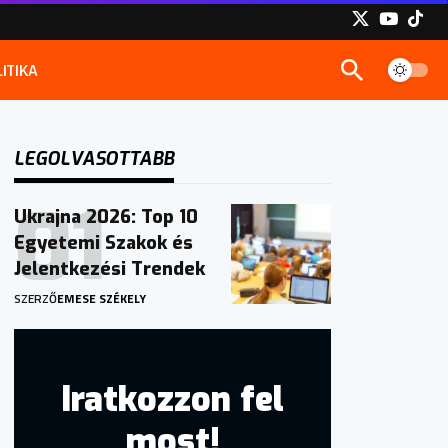
ITIKA
LEGOLVASOTTABB
Ukrajna 2026: Top 10
Egyetemi Szakok és
Jelentkezési Trendek
SZERZŐ
EMESE SZÉKELY
Iratkozzon fel
most!