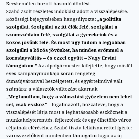
Kecskeméten hozott hasonló döntést.
Szabó Zsolt részletes indoklást adott a visszalépésére.
Közösségi bejegyzésében hangsúlyozta:
„a politika
szolgálat. Szolgálat az itt élők felé, szolgálat a
szomszédaim felé, szolgálat a gyerekeink és a
közös jövőnk felé. És most úgy tudom a legjobban
szolgálni a közös jövőnket, ha minden erőmmel a
kormányváltás – és ezzel együtt – Nagy Ervint
támogatom.”
Az alpolgármester kifejtette, hogy másfél
éves kampánymunkája során rengeteg
dunaújvárosival beszélgetett, és egyértelművé vált
számára: a választók változást akarnak.
„Megtanultam, hogy a választási győzelem nem lehet
cél, csak eszköz”
– fogalmazott, hozzátéve, hogy a
visszalépését látja most a leghatásosabb eszköznek a
munkahelyteremtés, fejlesztések és egy élhetőbb város
céljainak eléréséhez. Szabó tiszta lelkiismerettel ígérte:
városvezetőként mindenben támogatni fogja az új