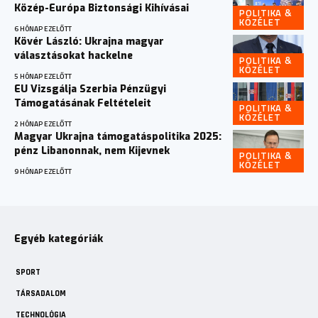
Közép-Európa Biztonsági Kihívásai
POLITIKA &
KÖZÉLET
6 HÓNAP EZELŐTT
Kövér László: Ukrajna magyar
választásokat hackelne
POLITIKA &
KÖZÉLET
5 HÓNAP EZELŐTT
EU Vizsgálja Szerbia Pénzügyi
Támogatásának Feltételeit
POLITIKA &
KÖZÉLET
2 HÓNAP EZELŐTT
Magyar Ukrajna támogatáspolitika 2025:
pénz Libanonnak, nem Kijevnek
POLITIKA &
KÖZÉLET
9 HÓNAP EZELŐTT
Egyéb kategóriák
SPORT
TÁRSADALOM
TECHNOLÓGIA