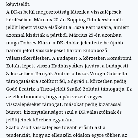
képviselőt.
A DK-n belül megosztottság látszik a visszalépések
kérdésében. Március 20-án Kopping Rita kecskeméti
jelölt lépett vissza elsőként a Tisza Párt javára, amiért
azonnal kizárták a pártból. Március 25-én azonban
maga Dobrev Klára, a DK elnöke jelentette be újabb
három jelölt visszalépését három különböző
választókerületben. A Budapest 6. körzetben Komáromi
Zoltán lépett vissza Hadházy Ákos javára, a budapesti
8. körzetben Ternyák András a tiszás Virágh Gabriella
támogatására szólított fel, Nógrád 1. körzetben pedig
Godó Beatrix a Tisza-jelölt Szafkó Zoltánt támogatja. Ez
az ellentmondás, hogy a pártvezetés egyes
visszalépéseket támogat, másokat pedig kizárással
büntet, bizonytalanságot szül a DK választóinak és
jelöltjeinek körében egyaránt.
Szabó Zsolt visszalépése tovább erősíti azt a
tendenciát, hogy az ellenzéki oldalon egyre többen az