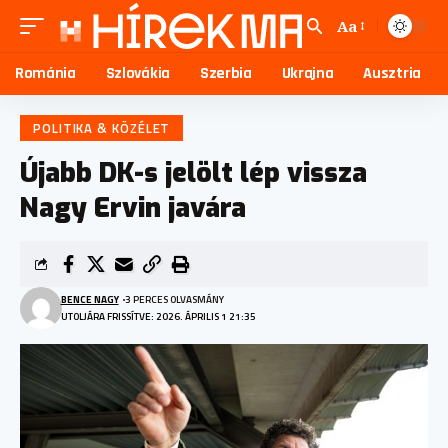
Aa
Románia
Szlovákia
Szerbia
Ukrajna
Ausztria
POLITIKA & KÖZÉLET
Újabb DK-s jelölt lép vissza
Nagy Ervin javára
BENCE NAGY
3 PERCES OLVASMÁNY
UTOLJÁRA FRISSÍTVE: 2026. ÁPRILIS 1 21:35