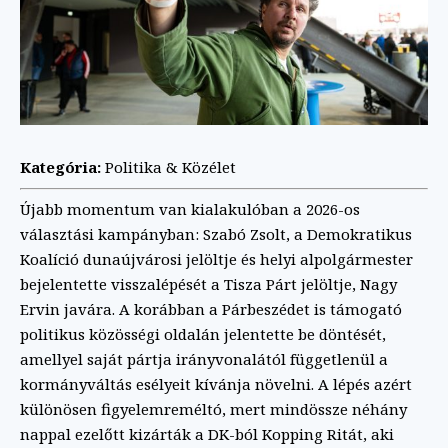
Kategória:
Politika & Közélet
Újabb momentum van kialakulóban a 2026-os
választási kampányban: Szabó Zsolt, a Demokratikus
Koalíció dunaújvárosi jelöltje és helyi alpolgármester
bejelentette visszalépését a Tisza Párt jelöltje, Nagy
Ervin javára. A korábban a Párbeszédet is támogató
politikus közösségi oldalán jelentette be döntését,
amellyel saját pártja irányvonalától függetlenül a
kormányváltás esélyeit kívánja növelni. A lépés azért
különösen figyelemreméltó, mert mindössze néhány
nappal ezelőtt kizárták a DK-ból Kopping Ritát, aki