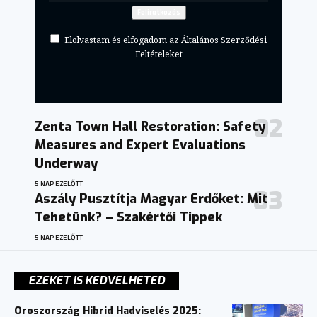
Elolvastam és elfogadom az Általános Szerződési
Feltételeket
Zenta Town Hall Restoration: Safety
Measures and Expert Evaluations
Underway
5 NAP EZELŐTT
Aszály Pusztítja Magyar Erdőket: Mit
Tehetünk? – Szakértői Tippek
5 NAP EZELŐTT
EZEKET IS KEDVELHETED
Oroszország Hibrid Hadviselés 2025: