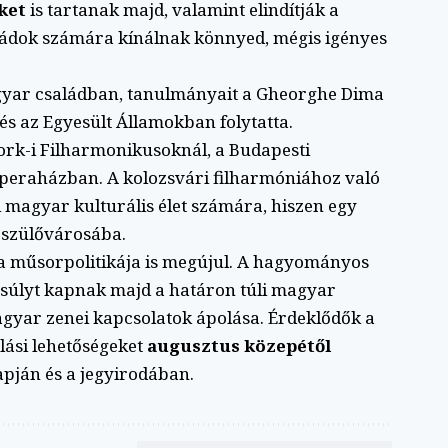
ket
is tartanak majd, valamint elindítják a
aládok számára kínálnak könnyed, mégis igényes
gyar családban, tanulmányait a Gheorghe Dima
s az Egyesült Államokban folytatta.
ork-i Filharmonikusoknál, a Budapesti
peraházban. A kolozsvári filharmóniához való
 magyar kulturális élet számára, hiszen egy
 szülővárosába.
ia műsorpolitikája is megújul. A hagyományos
súlyt kapnak majd a határon túli magyar
yar zenei kapcsolatok ápolása. Érdeklődők a
lási lehetőségeket
augusztus közepétől
pján és a jegyirodában.