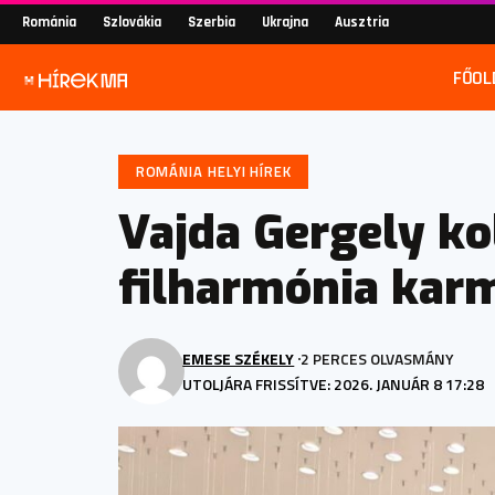
Románia
Szlovákia
Szerbia
Ukrajna
Ausztria
FŐOL
ROMÁNIA HELYI HÍREK
Vajda Gergely ko
filharmónia kar
EMESE SZÉKELY
2 PERCES OLVASMÁNY
UTOLJÁRA FRISSÍTVE: 2026. JANUÁR 8 17:28