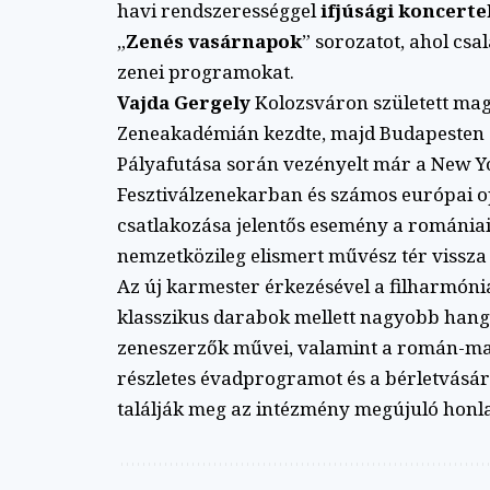
havi rendszerességgel
ifjúsági koncerte
„
Zenés vasárnapok
” sorozatot, ahol cs
zenei programokat.
Vajda Gergely
Kolozsváron született ma
Zeneakadémián kezdte, majd Budapesten é
Pályafutása során vezényelt már a New Y
Fesztiválzenekarban és számos európai o
csatlakozása jelentős esemény a romániai
nemzetközileg elismert művész tér vissza
Az új karmester érkezésével a filharmón
klasszikus darabok mellett nagyobb hang
zeneszerzők művei, valamint a román-mag
részletes évadprogramot és a bérletvásár
találják meg az intézmény megújuló honla