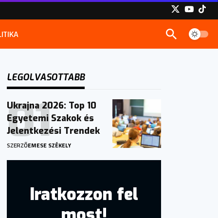
ITIKA
LEGOLVASOTTABB
Ukrajna 2026: Top 10
Egyetemi Szakok és
Jelentkezési Trendek
SZERZŐ
EMESE SZÉKELY
Iratkozzon fel
most!