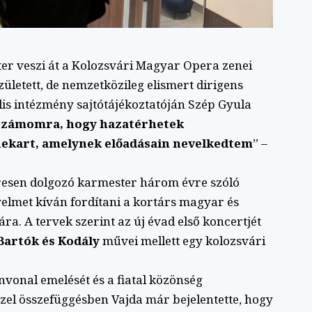
r veszi át a Kolozsvári Magyar Opera zenei
letett, de nemzetközileg elismert dirigens
ális intézmény sajtótájékoztatóján Szép Gyula
 számomra, hogy hazatérhetek
nekart, amelynek előadásain nevelkedtem
” –
resen dolgozó karmester három évre szóló
gyelmet kíván fordítani a kortárs magyar és
a. A tervek szerint az új évad első koncertjét
Bartók és Kodály
művei mellett egy kolozsvári
vonal emelését és a fiatal közönség
zzel összefüggésben Vajda már bejelentette, hogy