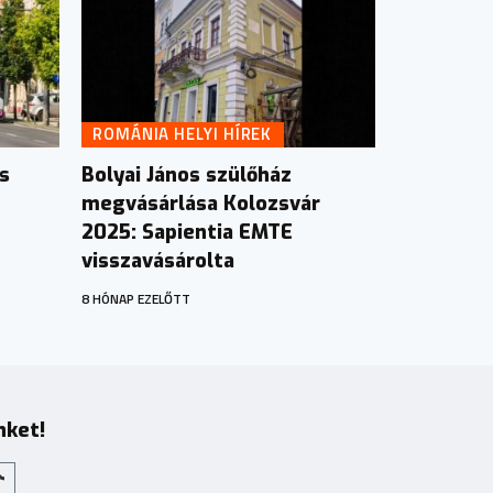
ROMÁNIA HELYI HÍREK
s
Bolyai János szülőház
megvásárlása Kolozsvár
2025: Sapientia EMTE
visszavásárolta
8 HÓNAP EZELŐTT
nket!