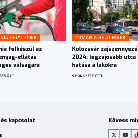
IA HELYI HÍREK
ROMÁNIA HELYI HÍREK
ia felkészül az
Kolozsvár zajszennyezé
nyag-ellátás
2024: legzajosabb utca
eges válságára
hatása a lakókra
EZELŐTT
9 HÓNAP EZELŐTT
 és kapcsolat
Kövess mi
K