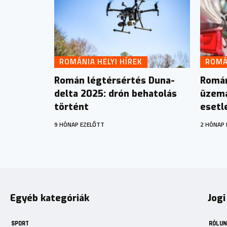
ROMÁNIA HELYI HÍREK
ROMÁN
Román légtérsértés Duna-
Román
delta 2025: drón behatolás
üzema
történt
esetl
9 HÓNAP EZELŐTT
2 HÓNAP 
Egyéb kategóriák
Jogi
SPORT
RÓLUN