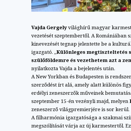
Vajda Gergely
világhírű magyar karmeste
vezetését szeptembertől. A Romániában szü
kinevezését tegnap jelentette be a kultur
igazgató. „
Különleges megtiszteltetés
szülőföldemre és vezethetem azt a ze
nyilatkozta Vajda a bejelentés után.
A New Yorkban és Budapesten is rendsze
szerződést írt alá, amely alatt különös fi
erdélyi zeneszerzők műveinek bemutatásár
szeptember 15-én vezényli majd, melyen
zeneszerző világpremierjére is sor kerül.
A filharmónia igazgatósága a szakmai szín
megszólítását várja az új karmestertől. E