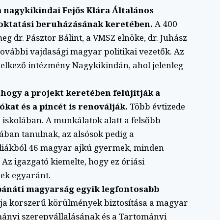
nagykikindai Fejős Klára Általános
 oktatási beruházásának keretében.
A 400
 meg dr. Pásztor Bálint, a VMSZ elnöke, dr. Juhász
további vajdasági magyar politikai vezetők. Az
delkező intézmény Nagykikindán, ahol jelenleg
ogy a projekt keretében felújítják a
ókat és a pincét is renoválják.
Több évtizede
iskolában. A munkálatok alatt a felsőbb
ában tanulnak, az alsósok pedig a
4 diákból 46 magyar ajkú gyermek, minden
z igazgató kiemelte, hogy ez óriási
nek egyaránt.
 bánáti magyarság egyik legfontosabb
ja korszerű körülmények biztosítása a magyar
mányi szerepvállalásának és a Tartományi