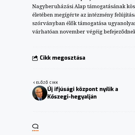
Nagyberuházási Alap támogatásának kösz
életében megígérte az intézmény felújítá
szórványban élők támogatása ugyanolyan
várhatóan november végéig befejeződnek, a
Cikk megosztása
ELŐZŐ CIKK
Új ifjúsági központ nyílik a
Kőszegi-hegyalján