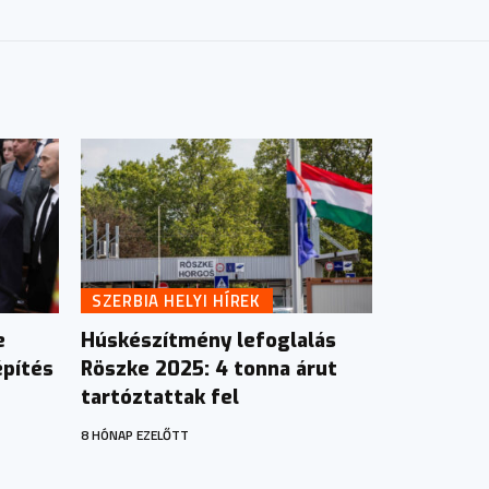
SZERBIA HELYI HÍREK
e
Húskészítmény lefoglalás
építés
Röszke 2025: 4 tonna árut
tartóztattak fel
8 HÓNAP EZELŐTT