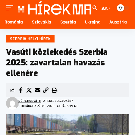
Aa
Románia
Szlovákia
Szerbia
Ukrajna
Ausztria
SZERBIA HELYI HÍREK
Vasúti közlekedés Szerbia
2025: zavartalan havazás
ellenére
DÓRA HORVÁTH
2 PERCES OLVASMÁNY
UTOLJÁRA FRISSÍTVE: 2026. JANUÁR 5 19:43