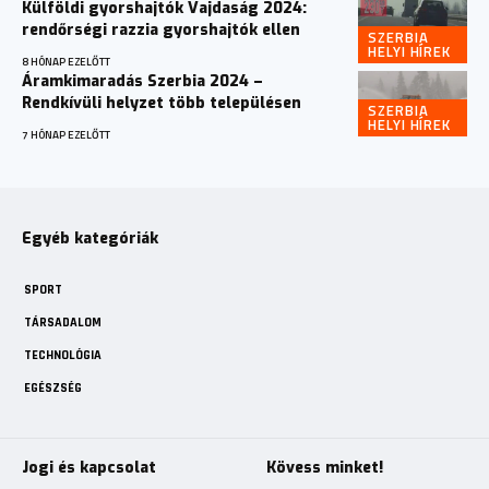
Külföldi gyorshajtók Vajdaság 2024:
rendőrségi razzia gyorshajtók ellen
SZERBIA
HELYI HÍREK
8 HÓNAP EZELŐTT
Áramkimaradás Szerbia 2024 –
Rendkívüli helyzet több településen
SZERBIA
HELYI HÍREK
7 HÓNAP EZELŐTT
Egyéb kategóriák
SPORT
TÁRSADALOM
TECHNOLÓGIA
EGÉSZSÉG
Jogi és kapcsolat
Kövess minket!