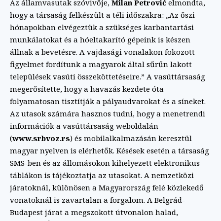
Az államvasutak szóvivője,
Milan Petrović
elmondta,
hogy a társaság felkészült a téli időszakra: „Az őszi
hónapokban elvégeztük a szükséges karbantartási
munkálatokat és a hóeltakarító gépeink is készen
állnak a bevetésre. A vajdasági vonalakon fokozott
figyelmet fordítunk a magyarok által sűrűn lakott
települések vasúti összeköttetéseire.” A vasúttársaság
megerősítette, hogy a havazás kezdete óta
folyamatosan tisztítják a pályaudvarokat és a síneket.
Az utasok számára hasznos tudni, hogy a menetrendi
információk a vasúttársaság weboldalán
(
www.srbvoz.rs
) és mobilalkalmazásán keresztül
magyar nyelven is elérhetők. Késések esetén a társaság
SMS-ben és az állomásokon kihelyezett elektronikus
táblákon is tájékoztatja az utasokat. A nemzetközi
járatoknál, különösen a Magyarország felé közlekedő
vonatoknál is zavartalan a forgalom. A Belgrád-
Budapest járat a megszokott útvonalon halad,