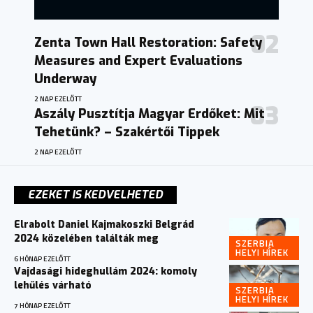
Zenta Town Hall Restoration: Safety
Measures and Expert Evaluations
Underway
2 NAP EZELŐTT
Aszály Pusztítja Magyar Erdőket: Mit
Tehetünk? – Szakértői Tippek
2 NAP EZELŐTT
EZEKET IS KEDVELHETED
Elrabolt Daniel Kajmakoszki Belgrád
2024 közelében találták meg
SZERBIA
HELYI HÍREK
6 HÓNAP EZELŐTT
Vajdasági hideghullám 2024: komoly
lehűlés várható
SZERBIA
HELYI HÍREK
7 HÓNAP EZELŐTT