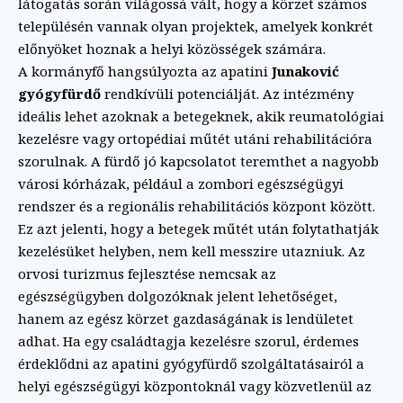
látogatás során világossá vált, hogy a körzet számos
településén vannak olyan projektek, amelyek konkrét
előnyöket hoznak a helyi közösségek számára.
A kormányfő hangsúlyozta az apatini
Junaković
gyógyfürdő
rendkívüli potenciálját. Az intézmény
ideális lehet azoknak a betegeknek, akik reumatológiai
kezelésre vagy ortopédiai műtét utáni rehabilitációra
szorulnak. A fürdő jó kapcsolatot teremthet a nagyobb
városi kórházak, például a zombori egészségügyi
rendszer és a regionális rehabilitációs központ között.
Ez azt jelenti, hogy a betegek műtét után folytathatják
kezelésüket helyben, nem kell messzire utazniuk. Az
orvosi turizmus fejlesztése nemcsak az
egészségügyben dolgozóknak jelent lehetőséget,
hanem az egész körzet gazdaságának is lendületet
adhat. Ha egy családtagja kezelésre szorul, érdemes
érdeklődni az apatini gyógyfürdő szolgáltatásairól a
helyi egészségügyi központoknál vagy közvetlenül az