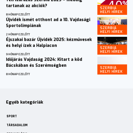
tartanak az akciók?
SZERBIA
HELYI HÍREK
8 HÓNAP EZELŐTT
Újvidék ismét otthont ad a 10. Vajdasági
Sportolimpiának
SZERBIA
HELYI HÍREK
2 HÓNAP EZELŐTT
Éjszakai bazár Újvidék 2025: kézművesek
és helyi ízek a Halpiacon
SZERBIA
HELYI HÍREK
9 HÓNAP EZELŐTT
Időjárás Vajdaság 2024: Kitart a köd
Bácskában és Szerémségben
SZERBIA
HELYI HÍREK
8 HÓNAP EZELŐTT
Egyéb kategóriák
SPORT
TÁRSADALOM