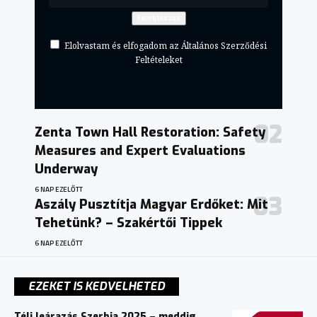
Elolvastam és elfogadom az Általános Szerződési
Feltételeket
Zenta Town Hall Restoration: Safety
Measures and Expert Evaluations
Underway
6 NAP EZELŐTT
Aszály Pusztítja Magyar Erdőket: Mit
Tehetünk? – Szakértői Tippek
6 NAP EZELŐTT
EZEKET IS KEDVELHETED
Téli leárazás Szerbia 2025 – meddig