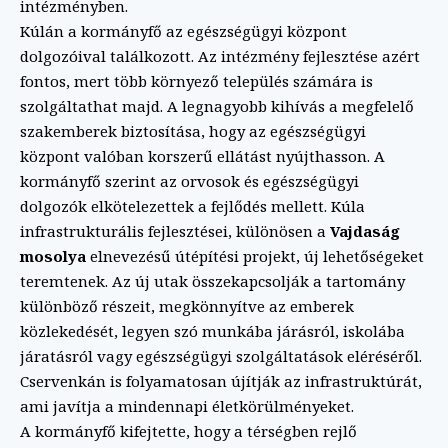
intézményben.
Kúlán a kormányfő az egészségügyi központ
dolgozóival találkozott. Az intézmény fejlesztése azért
fontos, mert több környező település számára is
szolgáltathat majd. A legnagyobb kihívás a megfelelő
szakemberek biztosítása, hogy az egészségügyi
központ valóban korszerű ellátást nyújthasson. A
kormányfő szerint az orvosok és egészségügyi
dolgozók elkötelezettek a fejlődés mellett. Kúla
infrastrukturális fejlesztései, különösen a
Vajdaság
mosolya
elnevezésű útépítési projekt, új lehetőségeket
teremtenek. Az új utak összekapcsolják a tartomány
különböző részeit, megkönnyítve az emberek
közlekedését, legyen szó munkába járásról, iskolába
járatásról vagy egészségügyi szolgáltatások eléréséről.
Cservenkán is folyamatosan újítják az infrastruktúrát,
ami javítja a mindennapi életkörülményeket.
A kormányfő kifejtette, hogy a térségben rejlő