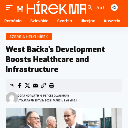
Aa
Románia
Szlovákia
Szerbia
Ukrajna
Ausztria
SZERBIA HELYI HÍREK
West Bačka’s Development
Boosts Healthcare and
Infrastructure
DÓRA HORVÁTH
3 PERCES OLVASMÁNY
UTOLJÁRA FRISSÍTVE: 2026. MÁRCIUS 18 15:24