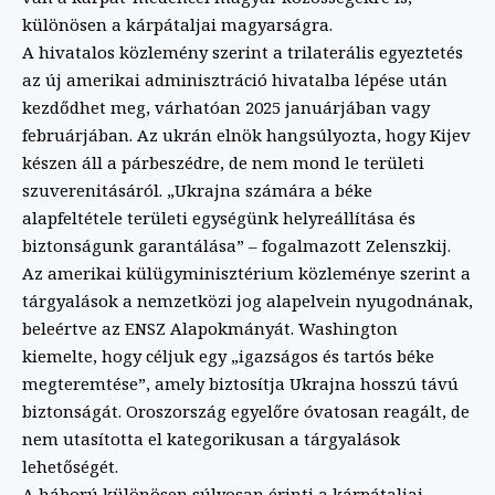
különösen a kárpátaljai magyarságra.
A hivatalos közlemény szerint a trilaterális egyeztetés
az új amerikai adminisztráció hivatalba lépése után
kezdődhet meg, várhatóan 2025 januárjában vagy
februárjában. Az ukrán elnök hangsúlyozta, hogy Kijev
készen áll a párbeszédre, de nem mond le területi
szuverenitásáról. „Ukrajna számára a béke
alapfeltétele területi egységünk helyreállítása és
biztonságunk garantálása” – fogalmazott Zelenszkij.
Az amerikai külügyminisztérium közleménye szerint a
tárgyalások a nemzetközi jog alapelvein nyugodnának,
beleértve az ENSZ Alapokmányát. Washington
kiemelte, hogy céljuk egy „igazságos és tartós béke
megteremtése”, amely biztosítja Ukrajna hosszú távú
biztonságát. Oroszország egyelőre óvatosan reagált, de
nem utasította el kategorikusan a tárgyalások
lehetőségét.
A háború különösen súlyosan érinti a kárpátaljai