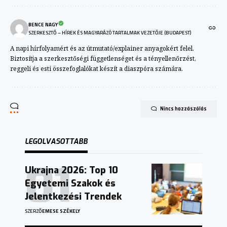
BENCE NAGY
SZERKESZTŐ – HÍREK ÉS MAGYARÁZÓ TARTALMAK VEZETŐJE (BUDAPEST)
A napi hírfolyamért és az útmutató/explainer anyagokért felel.
Biztosítja a szerkesztőségi függetlenséget és a tényellenőrzést,
reggeli és esti összefoglalókat készít a diaszpóra számára.
Nincs hozzászólás
LEGOLVASOTTABB
Ukrajna 2026: Top 10
Egyetemi Szakok és
Jelentkezési Trendek
SZERZŐ
EMESE SZÉKELY