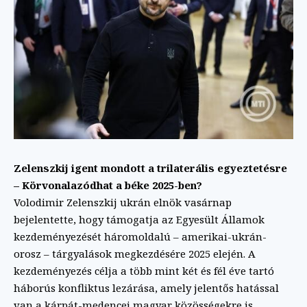
Zelenszkij igent mondott a trilaterális egyeztetésre
– Körvonalazódhat a béke 2025-ben?
Volodimir Zelenszkij ukrán elnök vasárnap
bejelentette, hogy támogatja az Egyesült Államok
kezdeményezését háromoldalú – amerikai-ukrán-
orosz – tárgyalások megkezdésére 2025 elején. A
kezdeményezés célja a több mint két és fél éve tartó
háborús konfliktus lezárása, amely jelentős hatással
van a kárpát-medencei magyar közösségekre is,