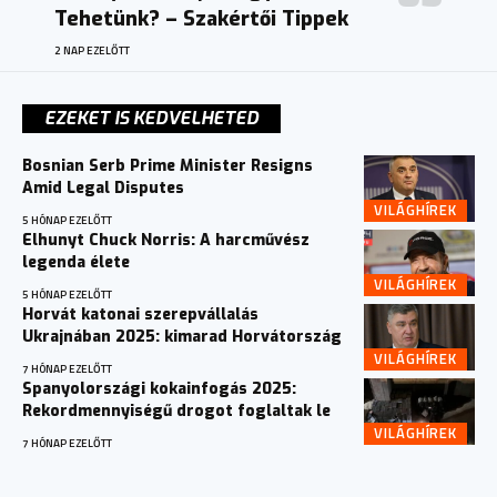
Tehetünk? – Szakértői Tippek
2 NAP EZELŐTT
EZEKET IS KEDVELHETED
Bosnian Serb Prime Minister Resigns
Amid Legal Disputes
VILÁGHÍREK
5 HÓNAP EZELŐTT
Elhunyt Chuck Norris: A harcművész
legenda élete
VILÁGHÍREK
5 HÓNAP EZELŐTT
Horvát katonai szerepvállalás
Ukrajnában 2025: kimarad Horvátország
VILÁGHÍREK
7 HÓNAP EZELŐTT
Spanyolországi kokainfogás 2025:
Rekordmennyiségű drogot foglaltak le
VILÁGHÍREK
7 HÓNAP EZELŐTT