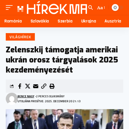
Aa
Románia
Szlovákia
Szerbia
Ukrajna
Ausztria
VILÁGHÍREK
Zelenszkij támogatja amerikai
ukrán orosz tárgyalások 2025
kezdeményezését
BENCE NAGY
2 PERCES OLVASMÁNY
UTOLJÁRA FRISSÍTVE: 2025. DECEMBER 20 21:13