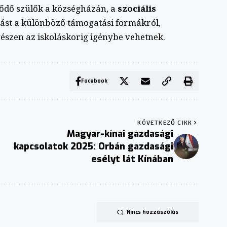
klődő szülők a községházán, a
szociális
tást a különböző támogatási formákról,
gészen az iskoláskorig igénybe vehetnek.
Facebook
KÖVETKEZŐ CIKK
Magyar-kínai gazdasági
kapcsolatok 2025: Orbán gazdasági
esélyt lát Kínában
Nincs hozzászólás