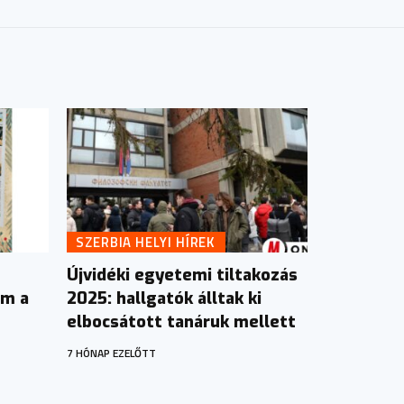
SZERBIA HELYI HÍREK
Újvidéki egyetemi tiltakozás
ám a
2025: hallgatók álltak ki
elbocsátott tanáruk mellett
7 HÓNAP EZELŐTT