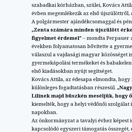
szabadkai kórházban, szülei, Kovács Atti
évben megemlékezik az első újszülöttről, a
A polgármester ajándékcsomaggal és pénz
„Zenta számára minden újszülött érkez
figyelmet érdemel”
– mondta Perpauer a
években folyamatosan bővítette a gyerme
válaszul a vajdasági magyar közösséget i
gyermekápolási termékeket és babakelengy
első kiadásokban nyújt segítséget.
Kovács Attila, az édesapa elmondta, hogy
különleges fogadtatásban részesül.
„Nagy
Lilinek majd büszkén meséljük, hogy ő 
kiemelték, hogy a helyi védőnői szolgálat i
napokban.
Az önkormányzat a tavalyi évhez képest 
kapcsolódó egyszeri támogatás összegét, 