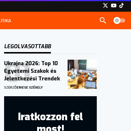
ITIKA
LEGOLVASOTTABB
Ukrajna 2026: Top 10
Egyetemi Szakok és
Jelentkezési Trendek
SZERZŐ
EMESE SZÉKELY
Iratkozzon fel
most!