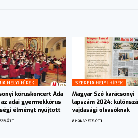
IA HELYI HÍREK
SZERBIA HELYI HÍREK
sonyi kóruskoncert Ada
Magyar Szó karácsonyi
 az adai gyermekkórus
lapszám 2024: különsz
ségi élményt nyújtott
vajdasági olvasóknak
EZELŐTT
8 HÓNAP EZELŐTT