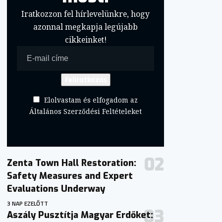
Iratkozzon fel hírlevelünkre, hogy
azonnal megkapja legújabb
cikkeinket!
Elolvastam és elfogadom az
Általános Szerződési Feltételeket
Zenta Town Hall Restoration:
Safety Measures and Expert
Evaluations Underway
3 NAP EZELŐTT
Aszály Pusztítja Magyar Erdőket: