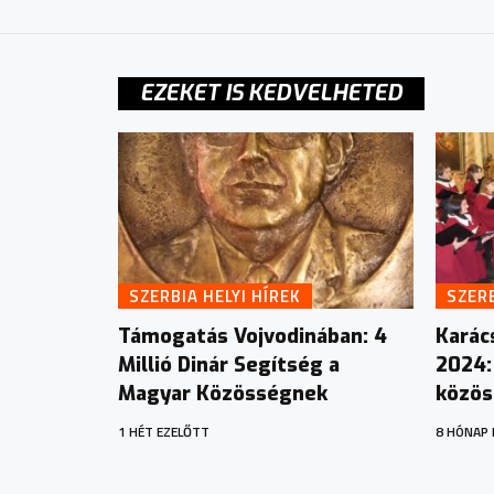
EZEKET IS KEDVELHETED
SZERBIA HELYI HÍREK
SZERB
Támogatás Vojvodinában: 4
Karác
Millió Dinár Segítség a
2024:
Magyar Közösségnek
közös
1 HÉT EZELŐTT
8 HÓNAP 