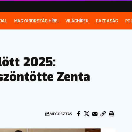
DAL
MAGYARORSZÁG HÍREI
VILÁGHÍREK
GAZDASÁG
POL
lött 2025:
szöntötte Zenta
MEGOSZTÁS