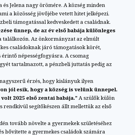
la és Jelena nagy örömére. A község minden
mi a közösség jövőjébe vetett hitet jelképezi.
beli támogatással kedveskedett a családnak.
ése ünnep, de az év első babája különleges
 találkozón. Az önkormányzat az elmúlt
kes családoknak járó támogatások körét,
s érintő népességfogyásra. A csomag
ét tartalmazott, a pénzbeli juttatás pedig az
 nagyszerű érzés, hogy kislányuk ilyen
on jól esik, hogy a község is velünk ünnepel.
volt 2025 első zentai babája.”
A szülők külön
s rendkívül segítőkészen állt mellettük az első
idén tovább növelte a gyermekek születéséhez
és bővítette a gyermekes családok számára