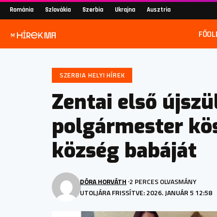
Románia
Szlovákia
Szerbia
Ukrajna
Ausztria
FŐOL
SZERBIA HELYI HÍREK
Zentai első újszü
polgármester kö
község babáját
DÓRA HORVÁTH
2 PERCES OLVASMÁNY
UTOLJÁRA FRISSÍTVE: 2026. JANUÁR 5 12:58