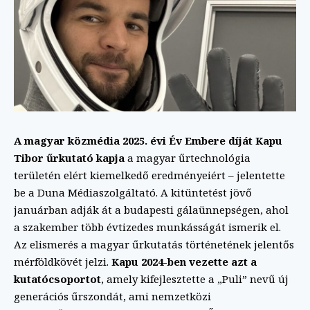
A magyar közmédia 2025. évi Év Embere díját Kapu
Tibor űrkutató kapja
a magyar űrtechnológia
területén elért kiemelkedő eredményeiért – jelentette
be a Duna Médiaszolgáltató. A kitüntetést jövő
januárban adják át a budapesti gálaünnepségen, ahol
a szakember több évtizedes munkásságát ismerik el.
Az elismerés a magyar űrkutatás történetének jelentős
mérföldkövét jelzi.
Kapu 2024-ben vezette azt a
kutatócsoportot
, amely kifejlesztette a „Puli” nevű új
generációs űrszondát, ami nemzetközi