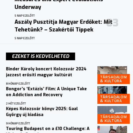
Underway
5 NAP EZELŐTT
Aszály Pusztítja Magyar Erdőket: Mit
Tehetünk? – Szakértői Tippek
5 NAP EZELŐTT
EZEKET IS KEDVELHETED
Binder Károly koncert Kolozsvár 2024
jazzest erősíti magyar kultúrát
TÁRSADALOM
& KULTÚRA
8 HÓNAP EZELŐTT
Bongor’s ‘Extázis’ Film: A Unique Take
on Addiction and Recovery
TÁRSADALOM
& KULTÚRA
2 HÉT EZELŐTT
Képes Kolozsvár könyv 2025: Gaal
György új kiadása
TÁRSADALOM
& KULTÚRA
9 HÓNAP EZELŐTT
Touring Budapest on a £10 Challenge: A