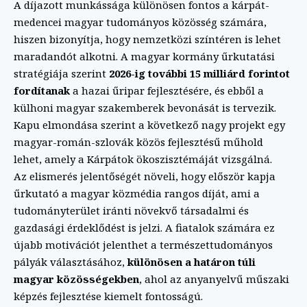
A díjazott munkássága különösen fontos a kárpát-
medencei magyar tudományos közösség számára,
hiszen bizonyítja, hogy nemzetközi színtéren is lehet
maradandót alkotni. A magyar kormány űrkutatási
stratégiája szerint
2026-ig további 15 milliárd forintot
fordítanak
a hazai űripar fejlesztésére, és ebből a
külhoni magyar szakemberek bevonását is tervezik.
Kapu elmondása szerint a következő nagy projekt egy
magyar-román-szlovák közös fejlesztésű műhold
lehet, amely a Kárpátok ökoszisztémáját vizsgálná.
Az elismerés jelentőségét növeli, hogy először kapja
űrkutató a magyar közmédia rangos díját, ami a
tudományterület iránti növekvő társadalmi és
gazdasági érdeklődést is jelzi. A fiatalok számára ez
újabb motivációt jelenthet a természettudományos
pályák választásához,
különösen a határon túli
magyar közösségekben
, ahol az anyanyelvű műszaki
képzés fejlesztése kiemelt fontosságú.