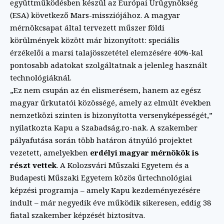
együttműködésben készül az Európai Űrügynökség
(ESA) következő Mars-missziójához. A magyar
mérnökcsapat által tervezett műszer földi
körülmények között már bizonyított: speciális
érzékelői a marsi talajösszetétel elemzésére 40%-kal
pontosabb adatokat szolgáltatnak a jelenleg használt
technológiáknál.
„Ez nem csupán az én elismerésem, hanem az egész
magyar űrkutatói közösségé, amely az elmúlt években
nemzetközi szinten is bizonyította versenyképességét,”
nyilatkozta Kapu a Szabadság.ro-nak. A szakember
pályafutása során több határon átnyúló projektet
vezetett, amelyekben
erdélyi magyar mérnökök is
részt vettek
. A Kolozsvári Műszaki Egyetem és a
Budapesti Műszaki Egyetem közös űrtechnológiai
képzési programja – amely Kapu kezdeményezésére
indult – már negyedik éve működik sikeresen, eddig 38
fiatal szakember képzését biztosítva.