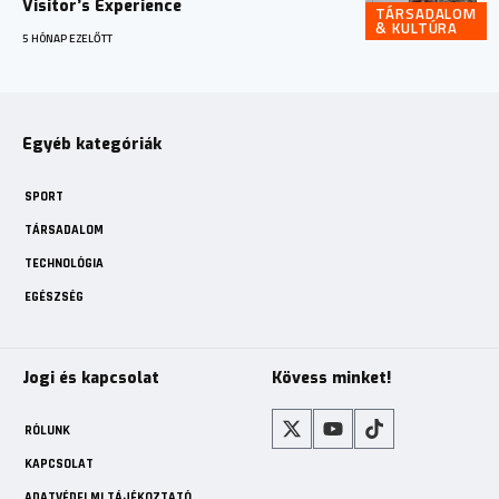
Visitor’s Experience
TÁRSADALOM
& KULTÚRA
5 HÓNAP EZELŐTT
Egyéb kategóriák
SPORT
TÁRSADALOM
TECHNOLÓGIA
EGÉSZSÉG
Jogi és kapcsolat
Kövess minket!
RÓLUNK
KAPCSOLAT
ADATVÉDELMI TÁJÉKOZTATÓ