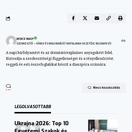
BENCE NAGY
SZERKESZTŐ – HÍREK ÉS MAGYARÁZÓ TARTALMAK VEZETŐJE (BUDAPEST)
A napi hírfolyamért és az útmutató/explainer anyagokért felel.
Biztosítja a szerkesztőségi függetlenséget és a tényellenőrzést,
reggeli és esti összefoglalókat készít a diaszpóra számára.
Nincs hozzászólás
LEGOLVASOTTABB
Ukrajna 2026: Top 10
Egyetemi Szakok és