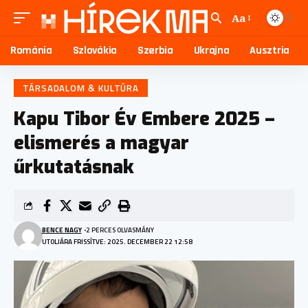
Aa
Románia
Szlovákia
Szerbia
Ukrajna
Ausztria
TÁRSADALOM & KULTÚRA
Kapu Tibor Év Embere 2025 –
elismerés a magyar
űrkutatásnak
BENCE NAGY
2 PERCES OLVASMÁNY
UTOLJÁRA FRISSÍTVE: 2025. DECEMBER 22 12:58